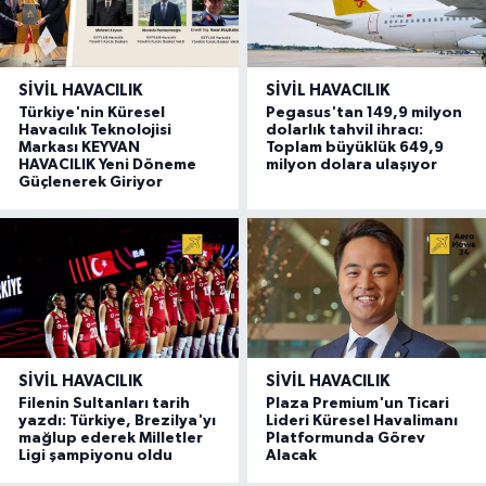
SIVIL HAVACILIK
SIVIL HAVACILIK
Türkiye'nin Küresel
Pegasus'tan 149,9 milyon
Havacılık Teknolojisi
dolarlık tahvil ihracı:
Markası KEYVAN
Toplam büyüklük 649,9
HAVACILIK Yeni Döneme
milyon dolara ulaşıyor
Güçlenerek Giriyor
SIVIL HAVACILIK
SIVIL HAVACILIK
Filenin Sultanları tarih
Plaza Premium'un Ticari
yazdı: Türkiye, Brezilya'yı
Lideri Küresel Havalimanı
mağlup ederek Milletler
Platformunda Görev
Ligi şampiyonu oldu
Alacak