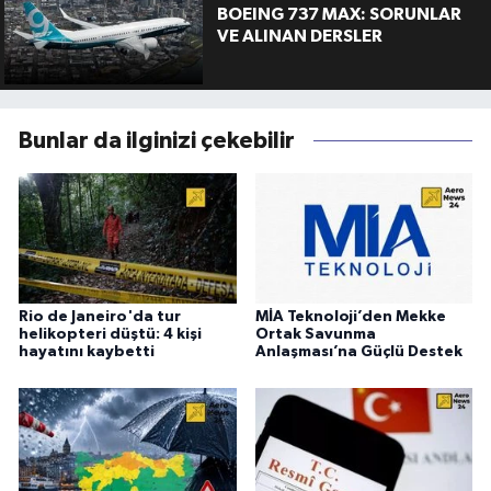
BOEING 737 MAX: SORUNLAR
VE ALINAN DERSLER
Bunlar da ilginizi çekebilir
Rio de Janeiro'da tur
MİA Teknoloji’den Mekke
helikopteri düştü: 4 kişi
Ortak Savunma
hayatını kaybetti
Anlaşması’na Güçlü Destek