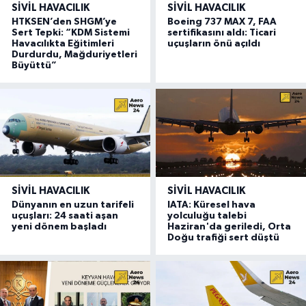
SIVIL HAVACILIK
SIVIL HAVACILIK
HTKSEN’den SHGM’ye
Boeing 737 MAX 7, FAA
Sert Tepki: “KDM Sistemi
sertifikasını aldı: Ticari
Havacılıkta Eğitimleri
uçuşların önü açıldı
Durdurdu, Mağduriyetleri
Büyüttü”
SIVIL HAVACILIK
SIVIL HAVACILIK
Dünyanın en uzun tarifeli
IATA: Küresel hava
uçuşları: 24 saati aşan
yolculuğu talebi
yeni dönem başladı
Haziran'da geriledi, Orta
Doğu trafiği sert düştü