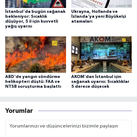
İstanbul'da bugün sağanak
Ukrayna, Hollanda ve
bekleniyor: Sıcaklık
İzlanda'ya yeni Büyükelçi
düşüyor, 5 il için kuvvetli
atamaları
yağış uyarısı
ABD'de yangın söndürme
AKOM'dan İstanbul için
helikopteri düştü: FAA ve
sağanak uyarısı: Sıcaklıklar
NTSB soruşturma başlattı
5 derece düşecek
Yorumlar