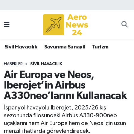
Sivil Havacılık
Savunma Sanayii
Sivil Havacılık
Savunma Sanayii
Turizm
Turizm
HABERLER
SIVIL HAVACILIK
Air Europa ve Neos,
Iberojet’in Airbus
A330neo’larını Kullanacak
İspanyol havayolu Iberojet, 2025/26 kış
sezonunda filosundaki Airbus A330-900neo
uçaklarını hem Air Europa hem de Neos için uzun
menzilli hatlarda görevlendirecek.