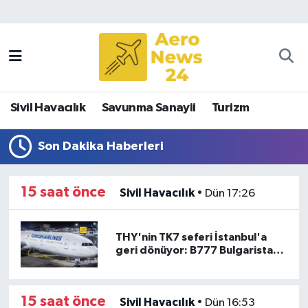
Sivil Havacılık
Savunma Sanayii
Sivil Havacılık
Savunma Sanayii
Turizm
Turizm
Son Dakika Haberleri
15 saat önce
Sivil Havacılık
•
Dün 17:26
THY'nin TK7 seferi İstanbul'a
geri dönüyor: B777 Bulgaristan
üzerinde rotasını çevirdi
15 saat önce
Sivil Havacılık
•
Dün 16:53