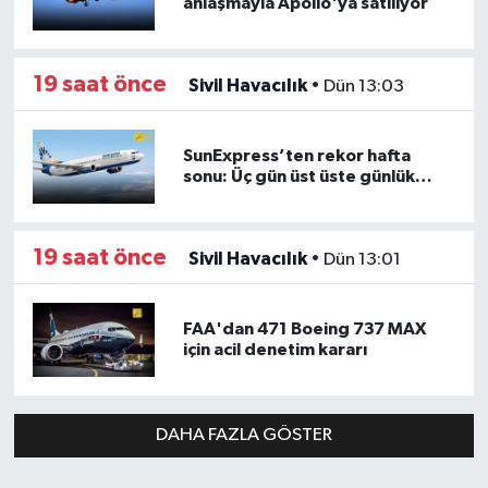
anlaşmayla Apollo'ya satılıyor
19 saat önce
Sivil Havacılık
•
Dün 13:03
SunExpress’ten rekor hafta
sonu: Üç gün üst üste günlük
yolcu sayısı 71 bini aştı
19 saat önce
Sivil Havacılık
•
Dün 13:01
FAA'dan 471 Boeing 737 MAX
için acil denetim kararı
DAHA FAZLA GÖSTER