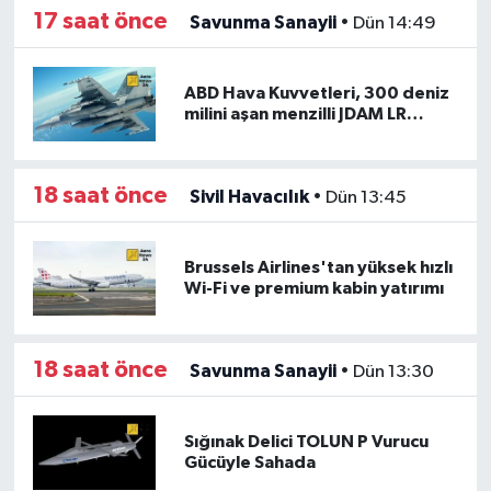
17 saat önce
Savunma Sanayii
•
Dün 14:49
ABD Hava Kuvvetleri, 300 deniz
milini aşan menzilli JDAM LR
üretimine onay verdi
18 saat önce
Sivil Havacılık
•
Dün 13:45
Brussels Airlines'tan yüksek hızlı
Wi-Fi ve premium kabin yatırımı
18 saat önce
Savunma Sanayii
•
Dün 13:30
Sığınak Delici TOLUN P Vurucu
Gücüyle Sahada