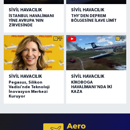
SIVIL HAVACILIK
SIVIL HAVACILIK
İSTANBUL HAVALİMANI
THY'DEN DEPREM
YİNE AVRUPA'NIN
BÖLGESİNE İLAVE LİMİT
ZİRVESİNDE
SIVIL HAVACILIK
SIVIL HAVACILIK
Pegasus, Silikon
KİKOBOGA
Vadisi’nde Teknoloji
HAVALİMANI'NDA İKİ
İnovasyon Merkezi
KAZA
Kuruyor