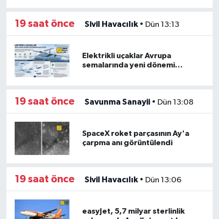
19 saat önce
Sivil Havacılık
•
Dün 13:13
Elektrikli uçaklar Avrupa
semalarında yeni dönemi
başlatabilir: 2030'lar hedefte
19 saat önce
Savunma Sanayii
•
Dün 13:08
SpaceX roket parçasının Ay'a
çarpma anı görüntülendi
19 saat önce
Sivil Havacılık
•
Dün 13:06
easyJet, 5,7 milyar sterlinlik