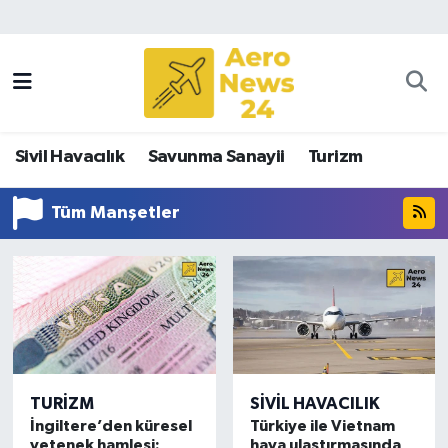
Sivil Havacılık
Savunma Sanayii
Sivil Havacılık
Savunma Sanayii
Turizm
Turizm
Tüm Manşetler
TURIZM
SIVIL HAVACILIK
İngiltere’den küresel
Türkiye ile Vietnam
yetenek hamlesi:
hava ulaştırmasında