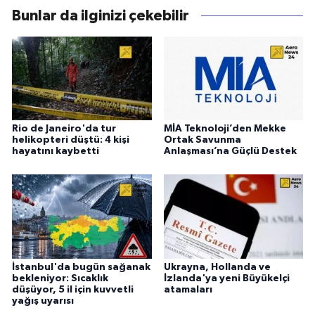
Bunlar da ilginizi çekebilir
Rio de Janeiro'da tur
MİA Teknoloji’den Mekke
helikopteri düştü: 4 kişi
Ortak Savunma
hayatını kaybetti
Anlaşması’na Güçlü Destek
İstanbul'da bugün sağanak
Ukrayna, Hollanda ve
bekleniyor: Sıcaklık
İzlanda'ya yeni Büyükelçi
düşüyor, 5 il için kuvvetli
atamaları
yağış uyarısı