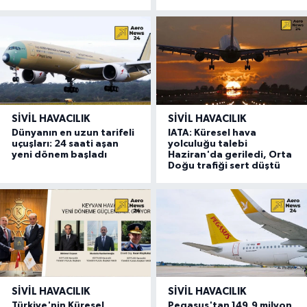
SIVIL HAVACILIK
SIVIL HAVACILIK
Dünyanın en uzun tarifeli
IATA: Küresel hava
uçuşları: 24 saati aşan
yolculuğu talebi
yeni dönem başladı
Haziran'da geriledi, Orta
Doğu trafiği sert düştü
SIVIL HAVACILIK
SIVIL HAVACILIK
Türkiye'nin Küresel
Pegasus'tan 149,9 milyon