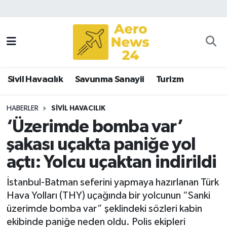
Sivil Havacılık
Savunma Sanayii
Sivil Havacılık
Savunma Sanayii
Turizm
Turizm
HABERLER
SIVIL HAVACILIK
‘Üzerimde bomba var’
şakası uçakta paniğe yol
açtı: Yolcu uçaktan indirildi
İstanbul-Batman seferini yapmaya hazırlanan Türk
Hava Yolları (THY) uçağında bir yolcunun “Sanki
üzerimde bomba var” şeklindeki sözleri kabin
ekibinde paniğe neden oldu. Polis ekipleri