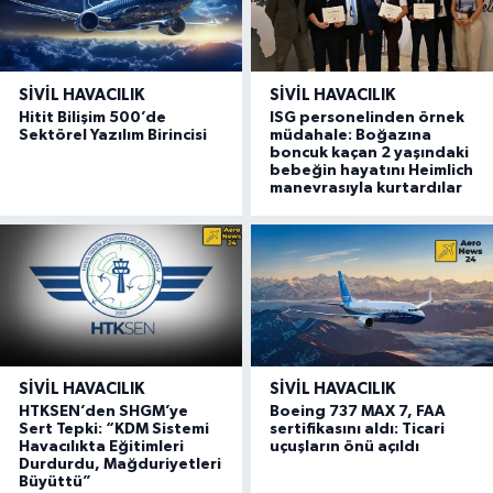
SIVIL HAVACILIK
SIVIL HAVACILIK
Hitit Bilişim 500’de
ISG personelinden örnek
Sektörel Yazılım Birincisi
müdahale: Boğazına
boncuk kaçan 2 yaşındaki
bebeğin hayatını Heimlich
manevrasıyla kurtardılar
SIVIL HAVACILIK
SIVIL HAVACILIK
HTKSEN’den SHGM’ye
Boeing 737 MAX 7, FAA
Sert Tepki: “KDM Sistemi
sertifikasını aldı: Ticari
Havacılıkta Eğitimleri
uçuşların önü açıldı
Durdurdu, Mağduriyetleri
Büyüttü”