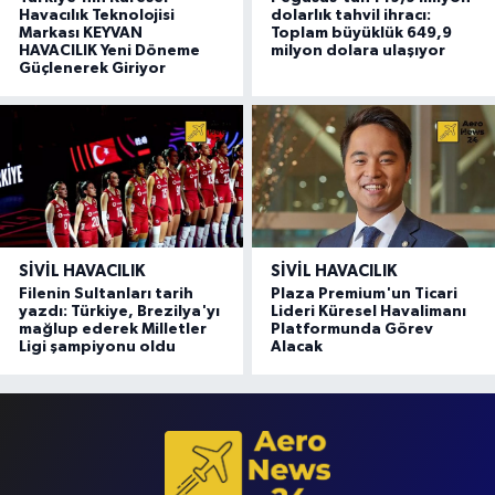
Havacılık Teknolojisi
dolarlık tahvil ihracı:
Markası KEYVAN
Toplam büyüklük 649,9
HAVACILIK Yeni Döneme
milyon dolara ulaşıyor
Güçlenerek Giriyor
SIVIL HAVACILIK
SIVIL HAVACILIK
Filenin Sultanları tarih
Plaza Premium'un Ticari
yazdı: Türkiye, Brezilya'yı
Lideri Küresel Havalimanı
mağlup ederek Milletler
Platformunda Görev
Ligi şampiyonu oldu
Alacak