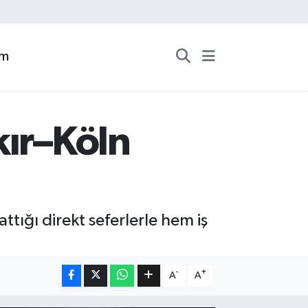
zm
kır–Köln
tığı direkt seferlerle hem iş
-
+
A
A