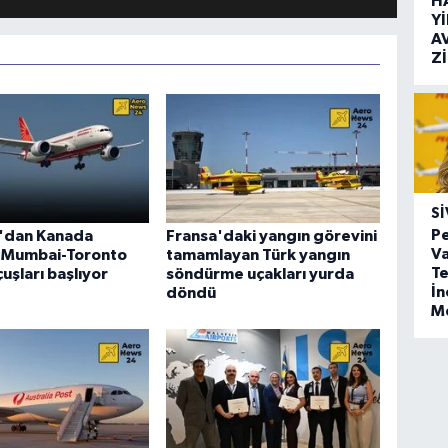
H
Y
A
Z
SI
Pe
a'dan Kanada
Fransa'daki yangın görevini
Va
: Mumbai-Toronto
tamamlayan Türk yangın
Te
uşları başlıyor
söndürme uçakları yurda
İ
döndü
M