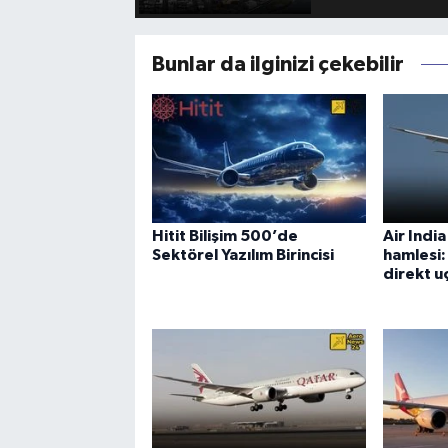
Bunlar da ilginizi çekebilir
Hitit Bilişim 500’de
Air Indi
Sektörel Yazılım Birincisi
hamlesi
direkt uç