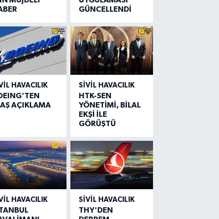
ABER
GÜNCELLENDİ
VIL HAVACILIK
SIVIL HAVACILIK
OEING'TEN
HTK-SEN
LAŞ AÇIKLAMA
YÖNETİMİ, BİLAL
EKŞİ İLE
GÖRÜŞTÜ
VIL HAVACILIK
SIVIL HAVACILIK
STANBUL
THY'DEN