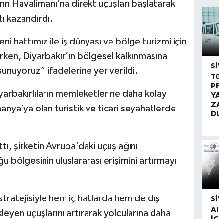
n Havalimanı’na direkt uçuşları başlatarak
tı kazandırdı.
i hattımız ile iş dünyası ve bölge turizmi için
atırken, Diyarbakır’ın bölgesel kalkınmasına
SI
sunuyoruz” ifadelerine yer verildi.
T
P
yarbakırlıların memleketlerine daha kolay
Y
Z
nya’ya olan turistik ve ticari seyahatlerde
D
ı, şirketin Avrupa’daki uçuş ağını
 bölgesinin uluslararası erişimini artırmayı
 stratejisiyle hem iç hatlarda hem de dış
SI
A
eyen uçuşlarını artırarak yolcularına daha
İÇ