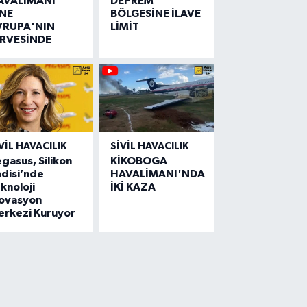
AVALİMANI
DEPREM
İNE
BÖLGESİNE İLAVE
VRUPA'NIN
LİMİT
İRVESİNDE
VIL HAVACILIK
SIVIL HAVACILIK
gasus, Silikon
KİKOBOGA
disi’nde
HAVALİMANI'NDA
knoloji
İKİ KAZA
novasyon
erkezi Kuruyor