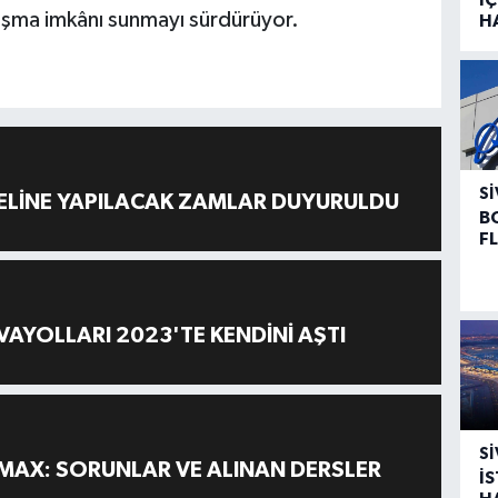
laşma imkânı sunmayı sürdürüyor.
H
SI
ELİNE YAPILACAK ZAMLAR DUYURULDU
B
F
AYOLLARI 2023'TE KENDİNİ AŞTI
SI
MAX: SORUNLAR VE ALINAN DERSLER
İ