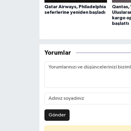
Qatar Airways, Philadelphia
Qantas,
seferlerine yeniden başladı
Uluslara
kargo op
başlattı
Yorumlar
Gönder