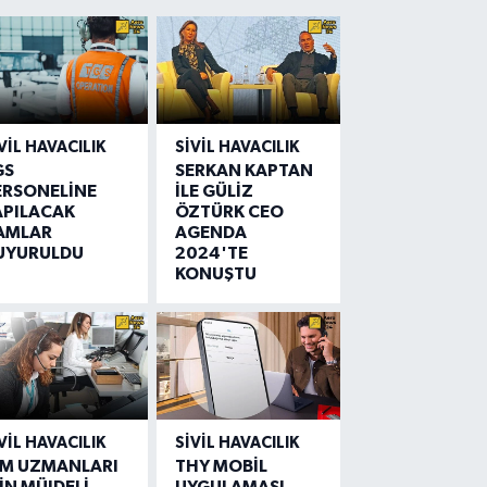
VIL HAVACILIK
SIVIL HAVACILIK
GS
SERKAN KAPTAN
ERSONELİNE
İLE GÜLİZ
APILACAK
ÖZTÜRK CEO
AMLAR
AGENDA
UYURULDU
2024'TE
KONUŞTU
VIL HAVACILIK
SIVIL HAVACILIK
IM UZMANLARI
THY MOBİL
İN MÜJDELİ
UYGULAMASI