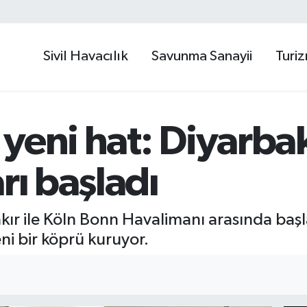
Sivil Havacılık
Savunma Sanayii
Turi
yeni hat: Diyarba
rı başladı
ır ile Köln Bonn Havalimanı arasında başlat
i bir köprü kuruyor.