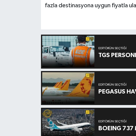
fazla destinasyona uygun fiyatla u
EDITÖRÜN SEÇTIĞI
TGS PERSON
EDITÖRÜN SEÇTIĞI
PEGASUS HAV
EDITÖRÜN SEÇTIĞI
BOEING 737 