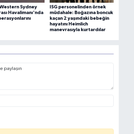
 Western Sydney
ISG personelinden örnek
rası Havalimanı'nda
müdahale: Boğazına boncuk
erasyonlarını
kaçan 2 yaşındaki bebeğin
hayatını Heimlich
manevrasıyla kurtardılar