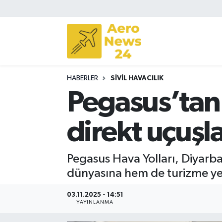
Sivil Havacılık
Savunma Sanayii
HABERLER
SIVIL HAVACILIK
Turizm
Pegasus’tan 
direkt uçuşla
Pegasus Hava Yolları, Diyarbak
dünyasına hem de turizme yen
03.11.2025 - 14:51
YAYINLANMA