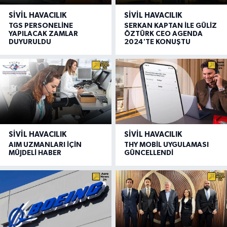
SIVIL HAVACILIK
SIVIL HAVACILIK
TGS PERSONELİNE
SERKAN KAPTAN İLE GÜLİZ
YAPILACAK ZAMLAR
ÖZTÜRK CEO AGENDA
DUYURULDU
2024'TE KONUŞTU
SIVIL HAVACILIK
SIVIL HAVACILIK
AIM UZMANLARI İÇİN
THY MOBİL UYGULAMASI
MÜJDELİ HABER
GÜNCELLENDİ