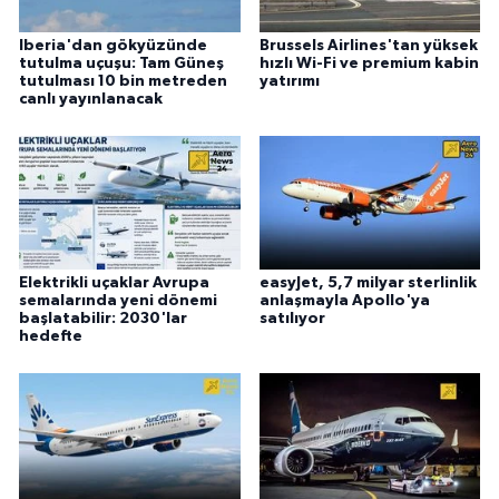
Iberia'dan gökyüzünde
Brussels Airlines'tan yüksek
tutulma uçuşu: Tam Güneş
hızlı Wi-Fi ve premium kabin
tutulması 10 bin metreden
yatırımı
canlı yayınlanacak
Elektrikli uçaklar Avrupa
easyJet, 5,7 milyar sterlinlik
semalarında yeni dönemi
anlaşmayla Apollo'ya
başlatabilir: 2030'lar
satılıyor
hedefte