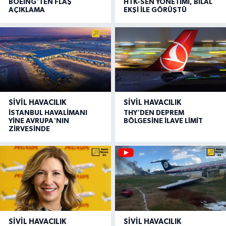
BOEING'TEN FLAŞ
HTK-SEN YÖNETİMİ, BİLAL
AÇIKLAMA
EKŞİ İLE GÖRÜŞTÜ
SIVIL HAVACILIK
SIVIL HAVACILIK
İSTANBUL HAVALİMANI
THY'DEN DEPREM
YİNE AVRUPA'NIN
BÖLGESİNE İLAVE LİMİT
ZİRVESİNDE
SIVIL HAVACILIK
SIVIL HAVACILIK