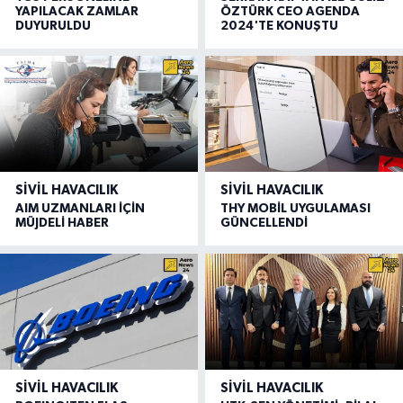
YAPILACAK ZAMLAR
ÖZTÜRK CEO AGENDA
DUYURULDU
2024'TE KONUŞTU
SIVIL HAVACILIK
SIVIL HAVACILIK
AIM UZMANLARI İÇİN
THY MOBİL UYGULAMASI
MÜJDELİ HABER
GÜNCELLENDİ
SIVIL HAVACILIK
SIVIL HAVACILIK