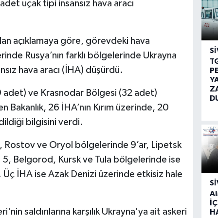
det uçak tipi insansız hava aracı
lan açıklamaya göre, görevdeki hava
SI
rinde Rusya’nın farklı bölgelerinde Ukrayna
T
ansız hava aracı (İHA) düşürdü.
P
Y
Z
9 adet) ve Krasnodar Bölgesi (32 adet)
D
n Bakanlık, 26 İHA’nın Kırım üzerinde, 20
diği bilgisini verdi.
 Rostov ve Oryol bölgelerinde 9’ar, Lipetsk
 5, Belgorod, Kursk ve Tula bölgelerinde ise
i. Üç İHA ise Azak Denizi üzerinde etkisiz hale
SI
A
İÇ
'nin saldırılarına karşılık Ukrayna'ya ait askeri
H