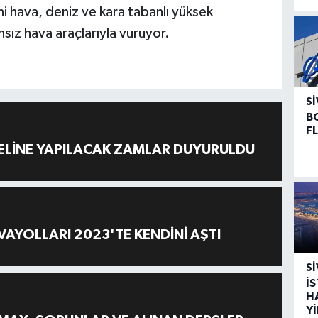
ini hava, deniz ve kara tabanlı yüksek
ansız hava araçlarıyla vuruyor.
SI
B
F
ELİNE YAPILACAK ZAMLAR DUYURULDU
AYOLLARI 2023'TE KENDİNİ AŞTI
SI
İ
H
Y