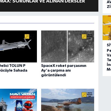
MAX: SORUNLAR VE ALINAN DERSLER
A
Z
SI
Pe
Va
Te
İ
Delici TOLUN P
SpaceX roket parçasının
M
Gücüyle Sahada
Ay'a çarpma anı
görüntülendi