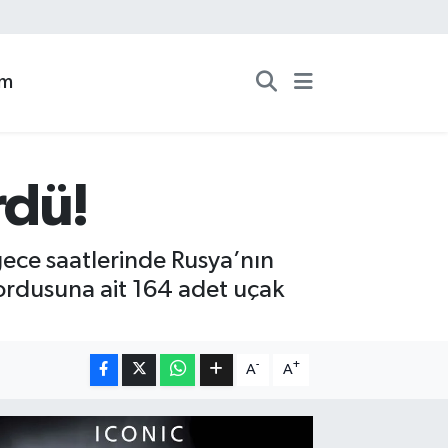
zm
rdü!
ece saatlerinde Rusya’nın
 ordusuna ait 164 adet uçak
-
+
A
A