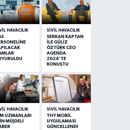
VIL HAVACILIK
SIVIL HAVACILIK
GS
SERKAN KAPTAN
ERSONELİNE
İLE GÜLİZ
APILACAK
ÖZTÜRK CEO
AMLAR
AGENDA
UYURULDU
2024'TE
KONUŞTU
VIL HAVACILIK
SIVIL HAVACILIK
IM UZMANLARI
THY MOBİL
İN MÜJDELİ
UYGULAMASI
ABER
GÜNCELLENDİ