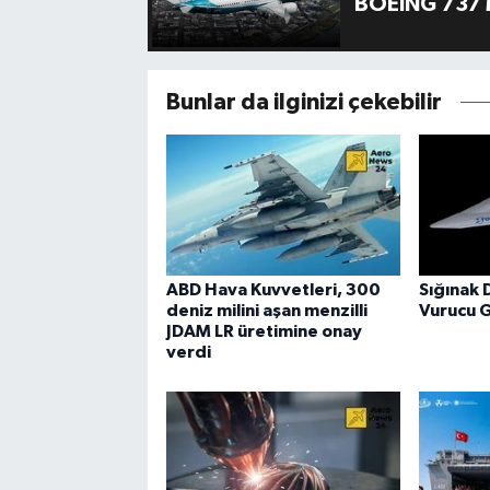
BOEING 737 
Bunlar da ilginizi çekebilir
ABD Hava Kuvvetleri, 300
Sığınak 
deniz milini aşan menzilli
Vurucu 
JDAM LR üretimine onay
verdi