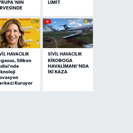
VRUPA'NIN
LİMİT
İRVESİNDE
VIL HAVACILIK
SIVIL HAVACILIK
gasus, Silikon
KİKOBOGA
disi’nde
HAVALİMANI'NDA
knoloji
İKİ KAZA
novasyon
erkezi Kuruyor