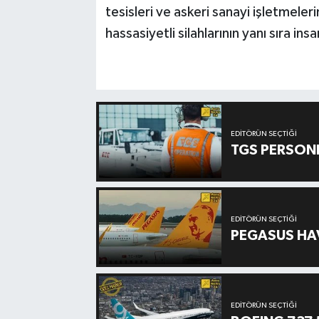
tesisleri ve askeri sanayi işletmeler
hassasiyetli silahlarının yanı sıra ins
EDITÖRÜN SEÇTIĞI
TGS PERSON
EDITÖRÜN SEÇTIĞI
PEGASUS HAV
EDITÖRÜN SEÇTIĞI