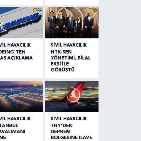
VIL HAVACILIK
SIVIL HAVACILIK
OEING'TEN
HTK-SEN
LAŞ AÇIKLAMA
YÖNETİMİ, BİLAL
EKŞİ İLE
GÖRÜŞTÜ
VIL HAVACILIK
SIVIL HAVACILIK
STANBUL
THY'DEN
AVALİMANI
DEPREM
İNE
BÖLGESİNE İLAVE