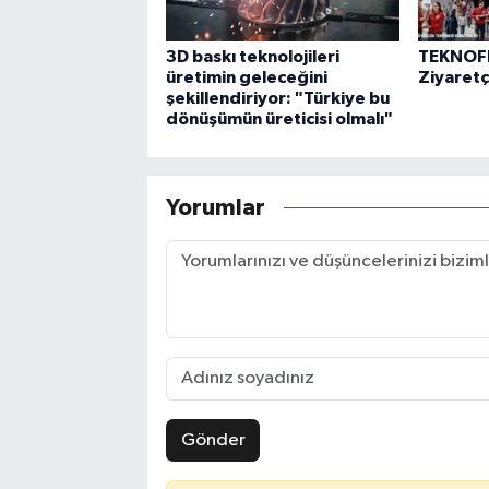
3D baskı teknolojileri
TEKNOFE
üretimin geleceğini
Ziyaretçi
şekillendiriyor: "Türkiye bu
dönüşümün üreticisi olmalı"
Yorumlar
Gönder