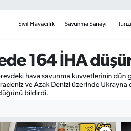
Sivil Havacılık
Savunma Sanayii
Turi
cede 164 İHA düşü
revdeki hava savunma kuvvetlerinin dün g
Karadeniz ve Azak Denizi üzerinde Ukrayna
düğünü bildirdi.