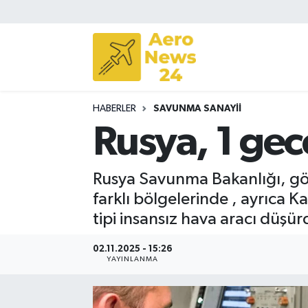
Sivil Havacılık
Savunma Sanayii
HABERLER
SAVUNMA SANAYII
Turizm
Rusya, 1 ge
Rusya Savunma Bakanlığı, gö
farklı bölgelerinde , ayrıca 
tipi insansız hava aracı düşür
02.11.2025 - 15:26
YAYINLANMA