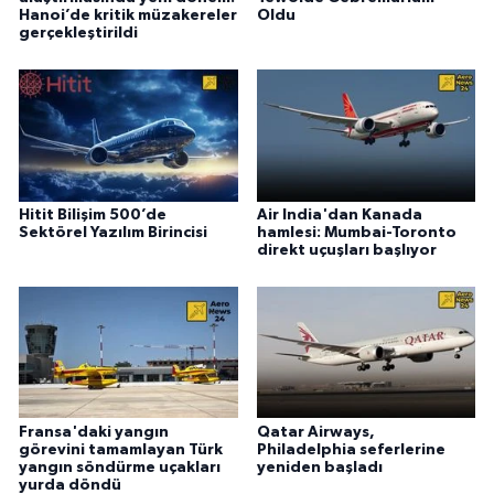
Hanoi’de kritik müzakereler
Oldu
gerçekleştirildi
Hitit Bilişim 500’de
Air India'dan Kanada
Sektörel Yazılım Birincisi
hamlesi: Mumbai-Toronto
direkt uçuşları başlıyor
Fransa'daki yangın
Qatar Airways,
görevini tamamlayan Türk
Philadelphia seferlerine
yangın söndürme uçakları
yeniden başladı
yurda döndü