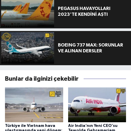
PEGASUS HAVAYOLLARI
2023'TE KENDİNİ AŞTI
BOEING 737 MAX: SORUNLAR
VE ALINAN DERSLER
Bunlar da ilginizi çekebilir
Türkiye ile Vietnam hava
Air India’nın Yeni CEO’su
ulaştırmasında yeni dönem:
Tewolde Gebremariam