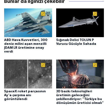
Bunlar da ilginizi çekebilir
ABD Hava Kuvvetleri, 300
Sığınak Delici TOLUN P
deniz milini aşan menzilli
Vurucu Gücüyle Sahada
JDAM LR üretimine onay
verdi
SpaceX roket parçasının
3D baskı teknolojileri
Ay'a çarpma anı
üretimin geleceğini
görüntülendi
şekillendiriyor: "Türkiye bu
dönüşümün üreticisi olmalı"