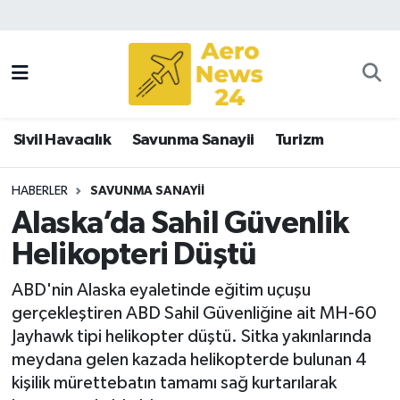
Sivil Havacılık
Savunma Sanayii
Sivil Havacılık
Savunma Sanayii
Turizm
Turizm
HABERLER
SAVUNMA SANAYII
Alaska’da Sahil Güvenlik
Helikopteri Düştü
ABD'nin Alaska eyaletinde eğitim uçuşu
gerçekleştiren ABD Sahil Güvenliğine ait MH-60
Jayhawk tipi helikopter düştü. Sitka yakınlarında
meydana gelen kazada helikopterde bulunan 4
kişilik mürettebatın tamamı sağ kurtarılarak