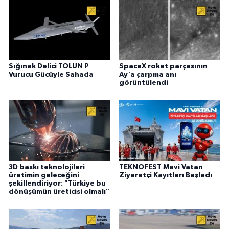
Sığınak Delici TOLUN P
SpaceX roket parçasının
Vurucu Gücüyle Sahada
Ay'a çarpma anı
görüntülendi
3D baskı teknolojileri
TEKNOFEST Mavi Vatan
üretimin geleceğini
Ziyaretçi Kayıtları Başladı
şekillendiriyor: "Türkiye bu
dönüşümün üreticisi olmalı"