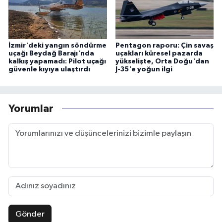
İzmir'deki yangın söndürme
Pentagon raporu: Çin savaş
uçağı Beydağ Barajı'nda
uçakları küresel pazarda
kalkış yapamadı: Pilot uçağı
yükselişte, Orta Doğu'dan
güvenle kıyıya ulaştırdı
J-35'e yoğun ilgi
Yorumlar
Gönder