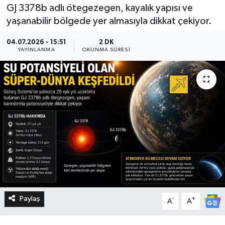
GJ 3378b adlı ötegezegen, kayalık yapısı ve
yaşanabilir bölgede yer almasıyla dikkat çekiyor.
04.07.2026 - 15:51
2 DK
YAYINLANMA
OKUNMA SÜRESI
Paylaş
-
+
A
A