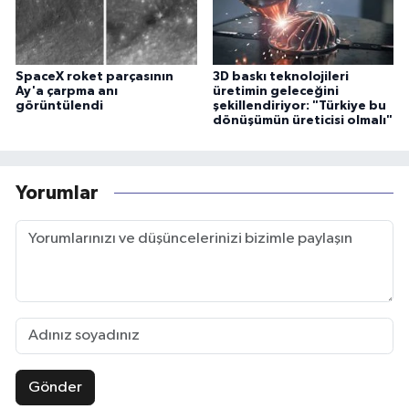
SpaceX roket parçasının
3D baskı teknolojileri
Ay'a çarpma anı
üretimin geleceğini
görüntülendi
şekillendiriyor: "Türkiye bu
dönüşümün üreticisi olmalı"
Yorumlar
Gönder