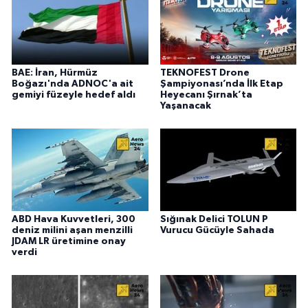
BAE: İran, Hürmüz
TEKNOFEST Drone
Boğazı'nda ADNOC'a ait
Şampiyonası’nda İlk Etap
gemiyi füzeyle hedef aldı
Heyecanı Şırnak’ta
Yaşanacak
ABD Hava Kuvvetleri, 300
Sığınak Delici TOLUN P
deniz milini aşan menzilli
Vurucu Gücüyle Sahada
JDAM LR üretimine onay
verdi