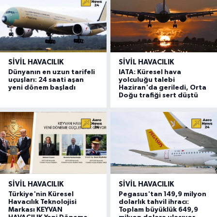
SIVIL HAVACILIK
SIVIL HAVACILIK
Dünyanın en uzun tarifeli
IATA: Küresel hava
uçuşları: 24 saati aşan
yolculuğu talebi
yeni dönem başladı
Haziran'da geriledi, Orta
Doğu trafiği sert düştü
SIVIL HAVACILIK
SIVIL HAVACILIK
Türkiye'nin Küresel
Pegasus'tan 149,9 milyon
Havacılık Teknolojisi
dolarlık tahvil ihracı:
Markası KEYVAN
Toplam büyüklük 649,9