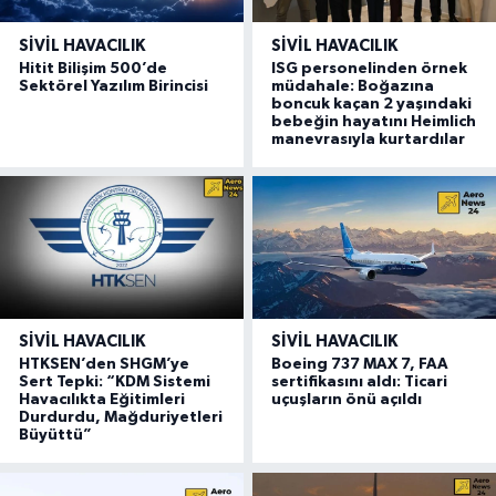
SIVIL HAVACILIK
SIVIL HAVACILIK
Hitit Bilişim 500’de
ISG personelinden örnek
Sektörel Yazılım Birincisi
müdahale: Boğazına
boncuk kaçan 2 yaşındaki
bebeğin hayatını Heimlich
manevrasıyla kurtardılar
SIVIL HAVACILIK
SIVIL HAVACILIK
HTKSEN’den SHGM’ye
Boeing 737 MAX 7, FAA
Sert Tepki: “KDM Sistemi
sertifikasını aldı: Ticari
Havacılıkta Eğitimleri
uçuşların önü açıldı
Durdurdu, Mağduriyetleri
Büyüttü”