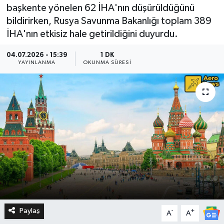
başkente yönelen 62 İHA'nın düşürüldüğünü
bildirirken, Rusya Savunma Bakanlığı toplam 389
İHA'nın etkisiz hale getirildiğini duyurdu.
04.07.2026 - 15:39
1 DK
YAYINLANMA
OKUNMA SÜRESI
Paylaş
-
+
A
A