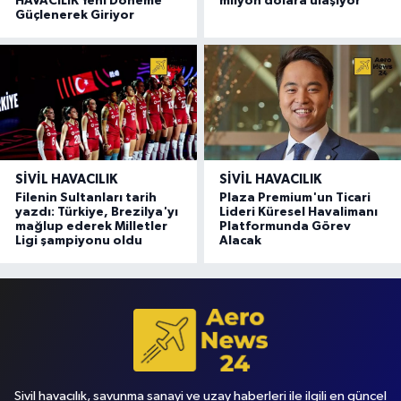
HAVACILIK Yeni Döneme
milyon dolara ulaşıyor
Güçlenerek Giriyor
SIVIL HAVACILIK
SIVIL HAVACILIK
Filenin Sultanları tarih
Plaza Premium'un Ticari
yazdı: Türkiye, Brezilya'yı
Lideri Küresel Havalimanı
mağlup ederek Milletler
Platformunda Görev
Ligi şampiyonu oldu
Alacak
Sivil havacılık, savunma sanayi ve uzay haberleri ile ilgili en güncel