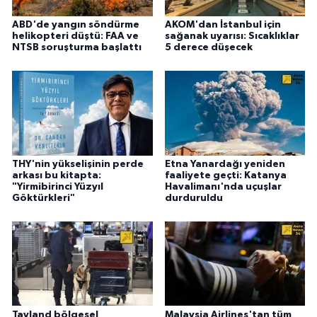
ABD'de yangın söndürme
AKOM'dan İstanbul için
helikopteri düştü: FAA ve
sağanak uyarısı: Sıcaklıklar
NTSB soruşturma başlattı
5 derece düşecek
THY'nin yükselişinin perde
Etna Yanardağı yeniden
arkası bu kitapta:
faaliyete geçti: Katanya
"Yirmibirinci Yüzyıl
Havalimanı'nda uçuşlar
Göktürkleri"
durduruldu
Tayland bölgesel
Malaysia Airlines'tan tüm