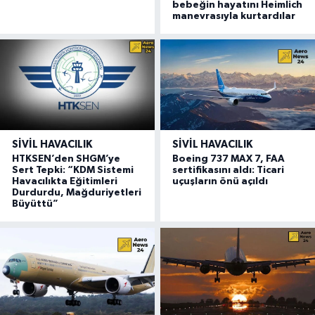
bebeğin hayatını Heimlich
manevrasıyla kurtardılar
SIVIL HAVACILIK
SIVIL HAVACILIK
HTKSEN’den SHGM’ye
Boeing 737 MAX 7, FAA
Sert Tepki: “KDM Sistemi
sertifikasını aldı: Ticari
Havacılıkta Eğitimleri
uçuşların önü açıldı
Durdurdu, Mağduriyetleri
Büyüttü”