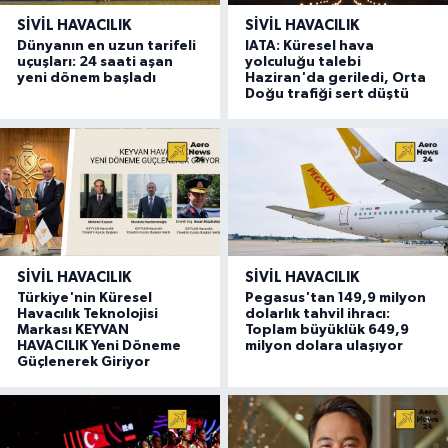
SIVIL HAVACILIK
SIVIL HAVACILIK
Dünyanın en uzun tarifeli
IATA: Küresel hava
uçuşları: 24 saati aşan
yolculuğu talebi
yeni dönem başladı
Haziran'da geriledi, Orta
Doğu trafiği sert düştü
SIVIL HAVACILIK
SIVIL HAVACILIK
Türkiye'nin Küresel
Pegasus'tan 149,9 milyon
Havacılık Teknolojisi
dolarlık tahvil ihracı:
Markası KEYVAN
Toplam büyüklük 649,9
HAVACILIK Yeni Döneme
milyon dolara ulaşıyor
Güçlenerek Giriyor