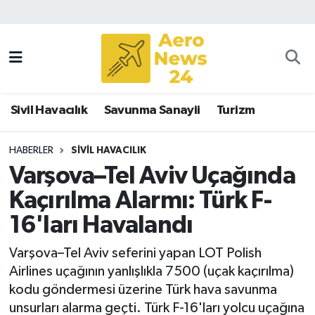
Sivil Havacılık
Savunma Sanayii
Sivil Havacılık
Savunma Sanayii
Turizm
Turizm
HABERLER
SIVIL HAVACILIK
Varşova–Tel Aviv Uçağında
Kaçırılma Alarmı: Türk F-
16'ları Havalandı
Varşova–Tel Aviv seferini yapan LOT Polish
Airlines uçağının yanlışlıkla 7500 (uçak kaçırılma)
kodu göndermesi üzerine Türk hava savunma
unsurları alarma geçti. Türk F-16'ları yolcu uçağına