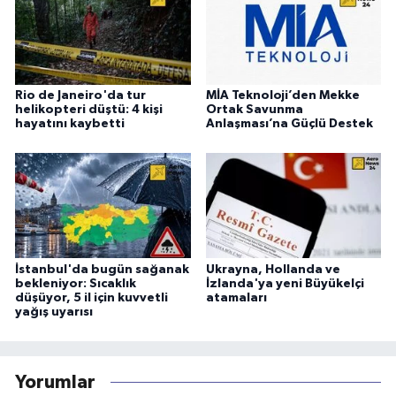
Rio de Janeiro'da tur
MİA Teknoloji’den Mekke
helikopteri düştü: 4 kişi
Ortak Savunma
hayatını kaybetti
Anlaşması’na Güçlü Destek
İstanbul'da bugün sağanak
Ukrayna, Hollanda ve
bekleniyor: Sıcaklık
İzlanda'ya yeni Büyükelçi
düşüyor, 5 il için kuvvetli
atamaları
yağış uyarısı
Yorumlar