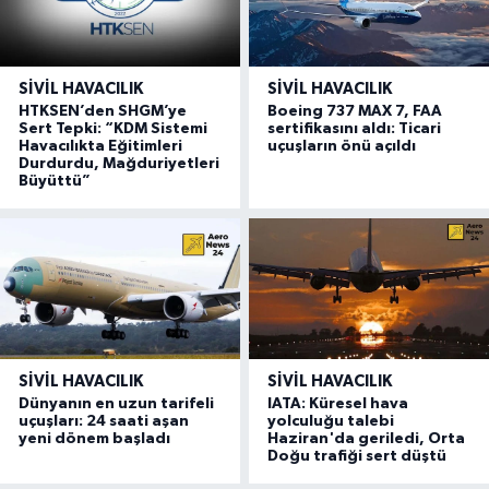
SIVIL HAVACILIK
SIVIL HAVACILIK
HTKSEN’den SHGM’ye
Boeing 737 MAX 7, FAA
Sert Tepki: “KDM Sistemi
sertifikasını aldı: Ticari
Havacılıkta Eğitimleri
uçuşların önü açıldı
Durdurdu, Mağduriyetleri
Büyüttü”
SIVIL HAVACILIK
SIVIL HAVACILIK
Dünyanın en uzun tarifeli
IATA: Küresel hava
uçuşları: 24 saati aşan
yolculuğu talebi
yeni dönem başladı
Haziran'da geriledi, Orta
Doğu trafiği sert düştü