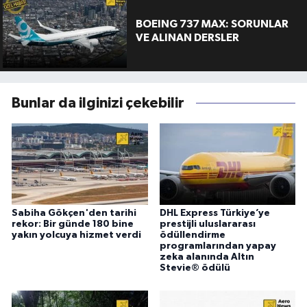
BOEING 737 MAX: SORUNLAR
VE ALINAN DERSLER
Bunlar da ilginizi çekebilir
Sabiha Gökçen'den tarihi
DHL Express Türkiye’ye
rekor: Bir günde 180 bine
prestijli uluslararası
yakın yolcuya hizmet verdi
ödüllendirme
programlarından yapay
zeka alanında Altın
Stevie® ödülü