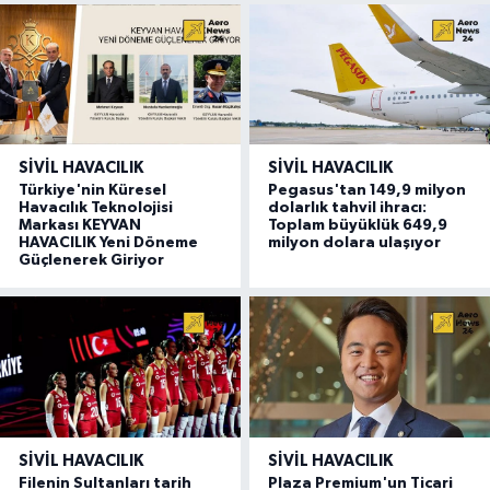
SIVIL HAVACILIK
SIVIL HAVACILIK
Türkiye'nin Küresel
Pegasus'tan 149,9 milyon
Havacılık Teknolojisi
dolarlık tahvil ihracı:
Markası KEYVAN
Toplam büyüklük 649,9
HAVACILIK Yeni Döneme
milyon dolara ulaşıyor
Güçlenerek Giriyor
SIVIL HAVACILIK
SIVIL HAVACILIK
Filenin Sultanları tarih
Plaza Premium'un Ticari