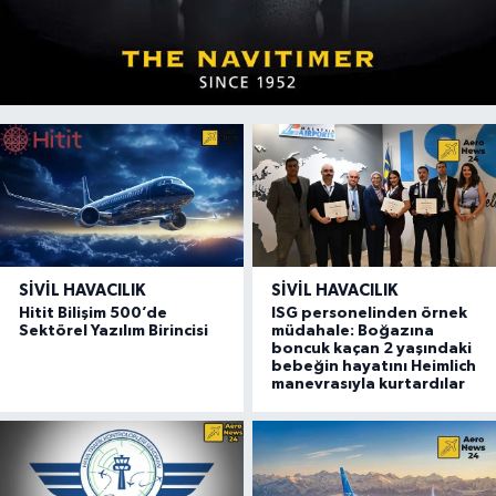
SIVIL HAVACILIK
SIVIL HAVACILIK
Hitit Bilişim 500’de
ISG personelinden örnek
Sektörel Yazılım Birincisi
müdahale: Boğazına
boncuk kaçan 2 yaşındaki
bebeğin hayatını Heimlich
manevrasıyla kurtardılar