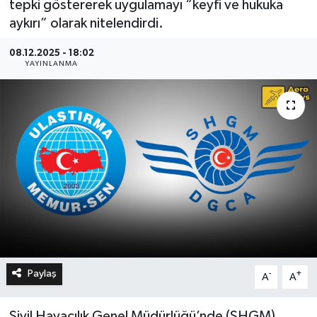
tepki göstererek uygulamayı “keyfi ve hukuka
aykırı” olarak nitelendirdi.
08.12.2025 - 18:02
YAYINLANMA
Paylaş
-
+
A
A
Sivil Havacılık Genel Müdürlüğü’nde (SHGM)