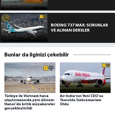
BOEING 737 MAX: SORUNLAR
VE ALINAN DERSLER
Bunlar da ilginizi çekebilir
Türkiye ile Vietnam hava
Air India’nın Yeni CEO’su
ulaştırmasında yeni dönem:
Tewolde Gebremariam
Hanoi’de kritik müzakereler
Oldu
gerçekleştirildi