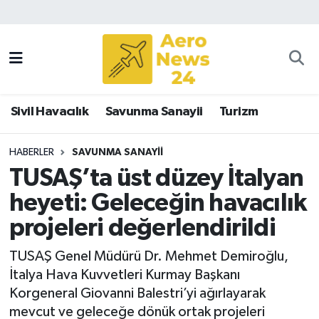
Sivil Havacılık
Savunma Sanayii
Sivil Havacılık
Savunma Sanayii
Turizm
Turizm
HABERLER
SAVUNMA SANAYII
TUSAŞ’ta üst düzey İtalyan
heyeti: Geleceğin havacılık
projeleri değerlendirildi
TUSAŞ Genel Müdürü Dr. Mehmet Demiroğlu,
İtalya Hava Kuvvetleri Kurmay Başkanı
Korgeneral Giovanni Balestri’yi ağırlayarak
mevcut ve geleceğe dönük ortak projeleri