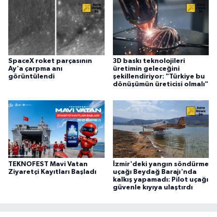
SpaceX roket parçasının
3D baskı teknolojileri
Ay'a çarpma anı
üretimin geleceğini
görüntülendi
şekillendiriyor: "Türkiye bu
dönüşümün üreticisi olmalı"
TEKNOFEST Mavi Vatan
İzmir'deki yangın söndürme
Ziyaretçi Kayıtları Başladı
uçağı Beydağ Barajı'nda
kalkış yapamadı: Pilot uçağı
güvenle kıyıya ulaştırdı