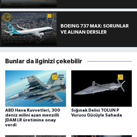
BOEING 737 MAX: SORUNLAR
VE ALINAN DERSLER
Bunlar da ilginizi çekebilir
ABD Hava Kuvvetleri, 300
Sığınak Delici TOLUN P
deniz milini aşan menzilli
Vurucu Gücüyle Sahada
JDAM LR üretimine onay
verdi