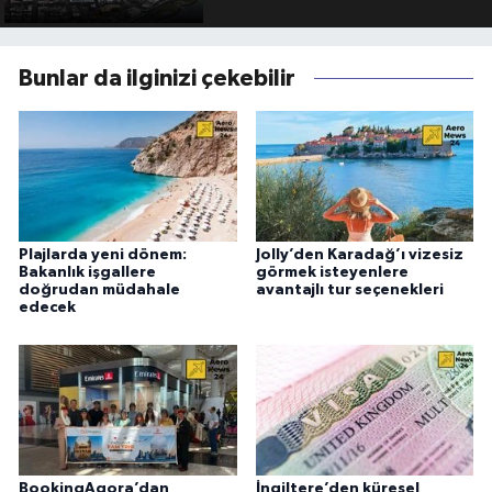
Bunlar da ilginizi çekebilir
Plajlarda yeni dönem:
Jolly’den Karadağ’ı vizesiz
Bakanlık işgallere
görmek isteyenlere
doğrudan müdahale
avantajlı tur seçenekleri
edecek
BookingAgora’dan
İngiltere’den küresel