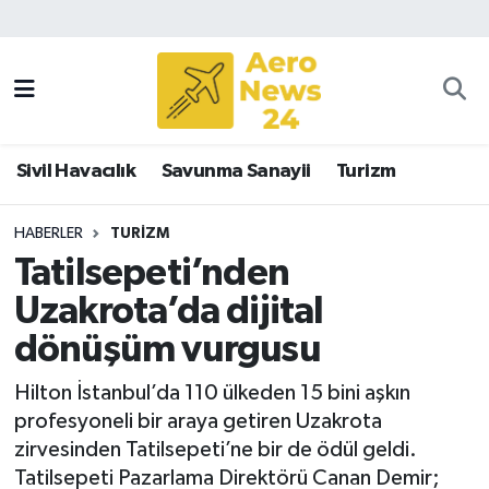
Sivil Havacılık
Savunma Sanayii
Sivil Havacılık
Savunma Sanayii
Turizm
Turizm
HABERLER
TURIZM
Tatilsepeti’nden
Uzakrota’da dijital
dönüşüm vurgusu
Hilton İstanbul’da 110 ülkeden 15 bini aşkın
profesyoneli bir araya getiren Uzakrota
zirvesinden Tatilsepeti’ne bir de ödül geldi.
Tatilsepeti Pazarlama Direktörü Canan Demir;