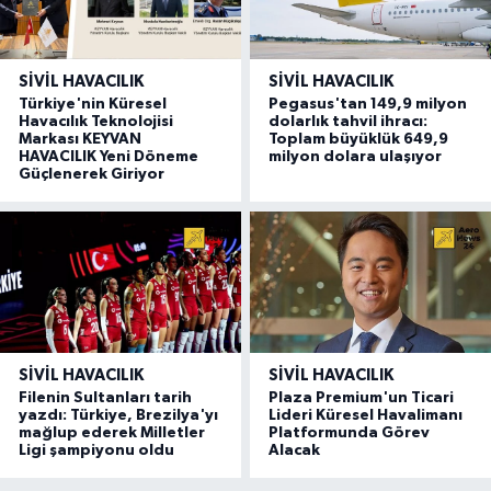
SIVIL HAVACILIK
SIVIL HAVACILIK
Türkiye'nin Küresel
Pegasus'tan 149,9 milyon
Havacılık Teknolojisi
dolarlık tahvil ihracı:
Markası KEYVAN
Toplam büyüklük 649,9
HAVACILIK Yeni Döneme
milyon dolara ulaşıyor
Güçlenerek Giriyor
SIVIL HAVACILIK
SIVIL HAVACILIK
Filenin Sultanları tarih
Plaza Premium'un Ticari
yazdı: Türkiye, Brezilya'yı
Lideri Küresel Havalimanı
mağlup ederek Milletler
Platformunda Görev
Ligi şampiyonu oldu
Alacak