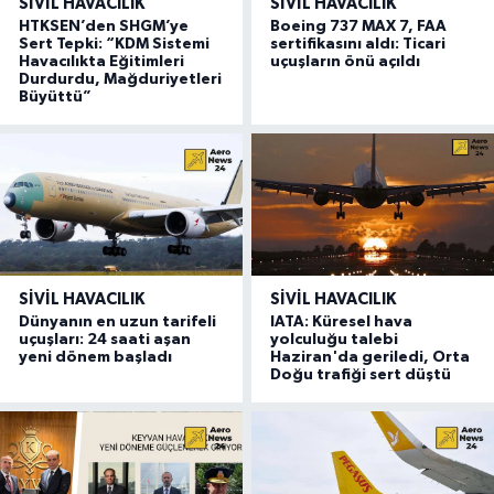
SIVIL HAVACILIK
SIVIL HAVACILIK
HTKSEN’den SHGM’ye
Boeing 737 MAX 7, FAA
Sert Tepki: “KDM Sistemi
sertifikasını aldı: Ticari
Havacılıkta Eğitimleri
uçuşların önü açıldı
Durdurdu, Mağduriyetleri
Büyüttü”
SIVIL HAVACILIK
SIVIL HAVACILIK
Dünyanın en uzun tarifeli
IATA: Küresel hava
uçuşları: 24 saati aşan
yolculuğu talebi
yeni dönem başladı
Haziran'da geriledi, Orta
Doğu trafiği sert düştü