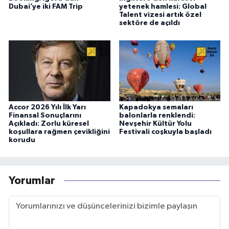
Dubai’ye iki FAM Trip
yetenek hamlesi: Global
Talent vizesi artık özel
sektöre de açıldı
Accor 2026 Yılı İlk Yarı
Kapadokya semaları
Finansal Sonuçlarını
balonlarla renklendi:
Açıkladı: Zorlu küresel
Nevşehir Kültür Yolu
koşullara rağmen çevikliğini
Festivali coşkuyla başladı
korudu
Yorumlar