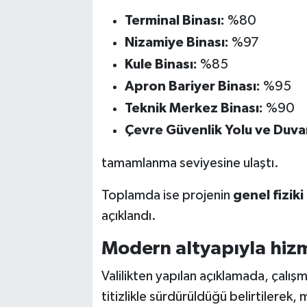
Terminal Binası:
%80
Nizamiye Binası:
%97
Kule Binası:
%85
Apron Bariyer Binası:
%95
Teknik Merkez Binası:
%90
Çevre Güvenlik Yolu ve Duvar
tamamlanma seviyesine ulaştı.
Toplamda ise projenin
genel fizik
açıklandı.
Modern altyapıyla hiz
Valilikten yapılan açıklamada, çalı
titizlikle sürdürüldüğü belirtilerek