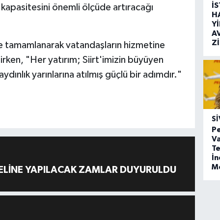
İ
ım kapasitesini önemli ölçüde artıracağı
H
Y
A
Z
de tamamlanarak vatandaşların hizmetine
irken, "Her yatırım; Siirt'imizin büyüyen
dınlık yarınlarına atılmış güçlü bir adımdır."
SI
Pe
Va
Te
İ
M
ELİNE YAPILACAK ZAMLAR DUYURULDU