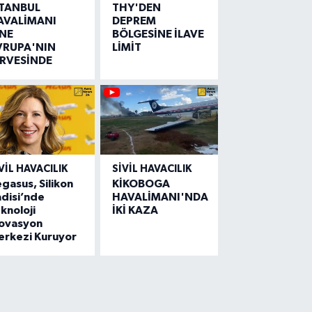
STANBUL
THY'DEN
AVALİMANI
DEPREM
İNE
BÖLGESİNE İLAVE
VRUPA'NIN
LİMİT
İRVESİNDE
VIL HAVACILIK
SIVIL HAVACILIK
gasus, Silikon
KİKOBOGA
disi’nde
HAVALİMANI'NDA
knoloji
İKİ KAZA
novasyon
erkezi Kuruyor