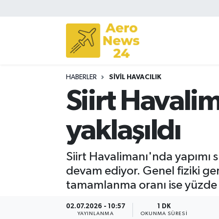
Sivil Havacılık
Savunma Sanayii
HABERLER
SIVIL HAVACILIK
Turizm
Siirt Havali
yaklaşıldı
Siirt Havalimanı'nda yapımı s
devam ediyor. Genel fiziki ge
tamamlanma oranı ise yüzde 8
02.07.2026 - 10:57
1 DK
YAYINLANMA
OKUNMA SÜRESI