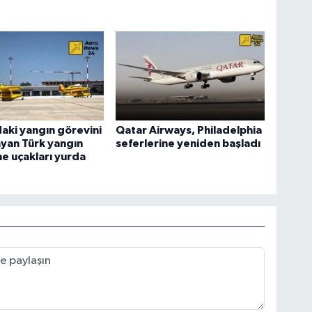
aki yangın görevini
Qatar Airways, Philadelphia
yan Türk yangın
seferlerine yeniden başladı
e uçakları yurda