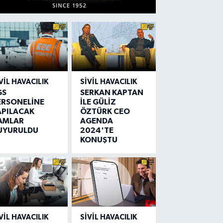
VIL HAVACILIK
SIVIL HAVACILIK
GS
SERKAN KAPTAN
ERSONELİNE
İLE GÜLİZ
APILACAK
ÖZTÜRK CEO
AMLAR
AGENDA
UYURULDU
2024'TE
KONUŞTU
VIL HAVACILIK
SIVIL HAVACILIK