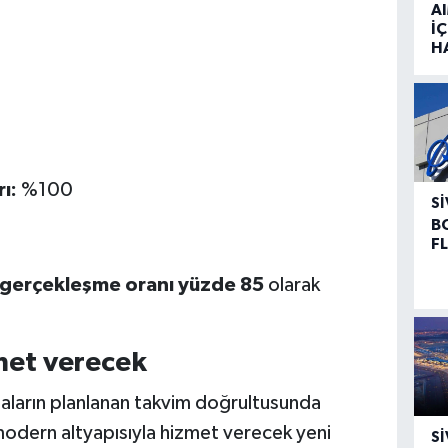
A
İÇ
H
ı:
%100
SI
B
F
i gerçekleşme oranı yüzde 85
olarak
met verecek
şmaların planlanan takvim doğrultusunda
, modern altyapısıyla hizmet verecek yeni
SI