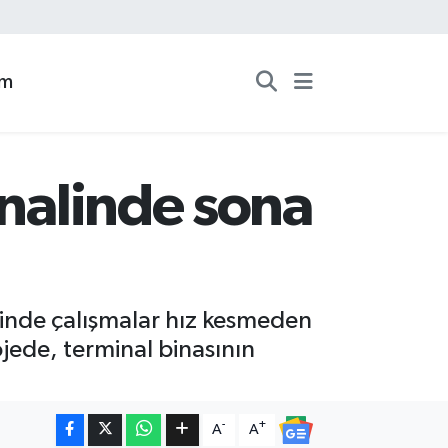
zm
inalinde sona
erinde çalışmalar hız kesmeden
jede, terminal binasının
-
+
A
A