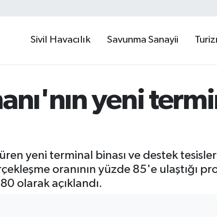
Sivil Havacılık
Savunma Sanayii
Turi
manı'nın yeni term
üren yeni terminal binası ve destek tesisl
rçekleşme oranının yüzde 85'e ulaştığı pro
0 olarak açıklandı.