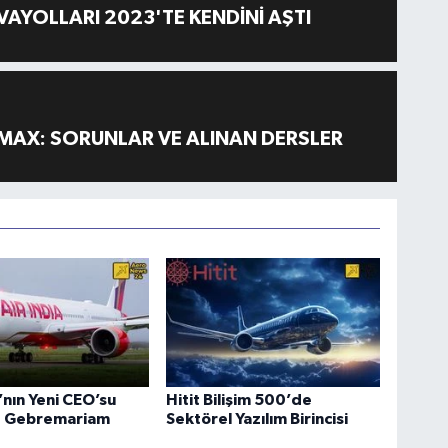
AYOLLARI 2023'TE KENDİNİ AŞTI
MAX: SORUNLAR VE ALINAN DERSLER
a’nın Yeni CEO’su
Hitit Bilişim 500’de
 Gebremariam
Sektörel Yazılım Birincisi