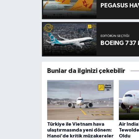
PEGASUS HAV
EDITÖRÜN SEÇTIĞI
BOEING 737 
Bunlar da ilginizi çekebilir
Türkiye ile Vietnam hava
Air Indi
ulaştırmasında yeni dönem:
Tewolde
Hanoi’de kritik müzakereler
Oldu