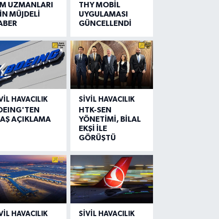
IM UZMANLARI
THY MOBİL
İN MÜJDELİ
UYGULAMASI
ABER
GÜNCELLENDİ
VIL HAVACILIK
SIVIL HAVACILIK
OEING'TEN
HTK-SEN
LAŞ AÇIKLAMA
YÖNETİMİ, BİLAL
EKŞİ İLE
GÖRÜŞTÜ
VIL HAVACILIK
SIVIL HAVACILIK