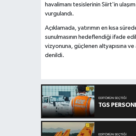
havalimanı tesislerinin Siirt'in ulaş
vurgulandı.
Açıklamada, yatırımın en kısa süre
sunulmasının hedeflendiği ifade edil
vizyonuna, güçlenen altyapısına ve ay
denildi.
EDITÖRÜN SEÇTIĞI
TGS PERSON
EDITÖRÜN SEÇTIĞI