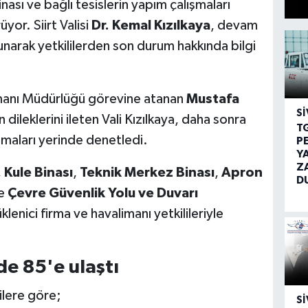
nası ve bağlı tesislerin yapım çalışmaları
or. Siirt Valisi
Dr. Kemal Kızılkaya
, devam
narak yetkililerden son durum hakkında bilgi
imanı Müdürlüğü görevine atanan
Mustafa
SI
n dileklerini ileten Vali Kızılkaya, daha sonra
T
şmaları yerinde denetledi.
P
Y
Z
,
Kule Binası
,
Teknik Merkez Binası
,
Apron
D
le
Çevre Güvenlik Yolu ve Duvarı
enici firma ve havalimanı yetkilileriyle
de 85'e ulaştı
ilere göre;
SI