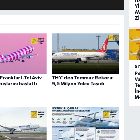
H
Y
A
Z
SI
Pe
Frankfurt-Tel Aviv
THY'den Temmuz Rekoru:
Va
uşlarını başlattı
9,5 Milyon Yolcu Taşıdı
Te
İ
M