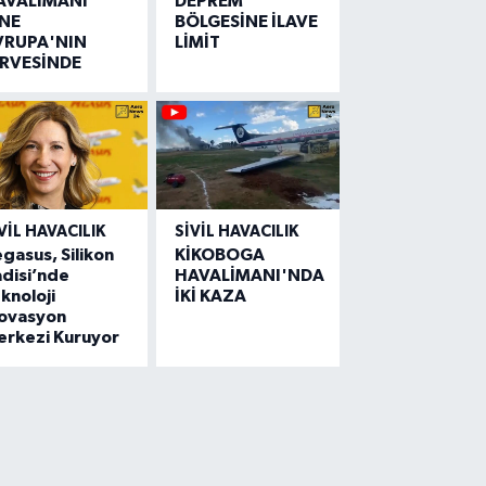
AVALİMANI
DEPREM
İNE
BÖLGESİNE İLAVE
VRUPA'NIN
LİMİT
İRVESİNDE
VIL HAVACILIK
SIVIL HAVACILIK
gasus, Silikon
KİKOBOGA
disi’nde
HAVALİMANI'NDA
knoloji
İKİ KAZA
novasyon
erkezi Kuruyor