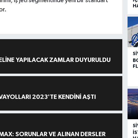
rımı, iş jeti segmentinde yeni bir standart
H
or.
SI
ELİNE YAPILACAK ZAMLAR DUYURULDU
B
F
AYOLLARI 2023'TE KENDİNİ AŞTI
SI
İ
MAX: SORUNLAR VE ALINAN DERSLER