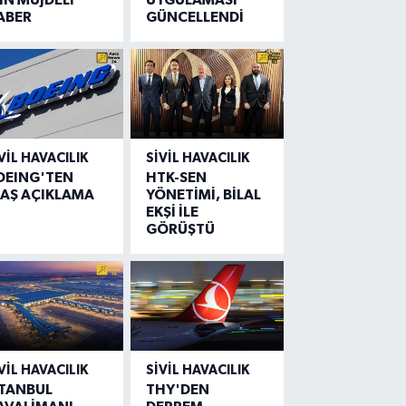
ABER
GÜNCELLENDİ
VIL HAVACILIK
SIVIL HAVACILIK
OEING'TEN
HTK-SEN
LAŞ AÇIKLAMA
YÖNETİMİ, BİLAL
EKŞİ İLE
GÖRÜŞTÜ
VIL HAVACILIK
SIVIL HAVACILIK
STANBUL
THY'DEN