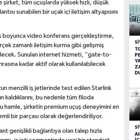
 şirket, tüm uçuşlarda yüksek hızlı, düşük
ntısı sunabilen bir uçak içi iletişim altyapısını
uş boyunca video konferans gerçekleştirme,
SI
çek zamanlı iletişim kurma gibi gelişmiş
T
lecek. Sunulan internet hizmeti, “gate-to-
P
Y
rasına kadar aktif olarak kullanılabilecek
Z
D
 menzilli iş jetlerinde test edilen Starlink
kaldıklarını, bu nedenle tüm filoda
. Bu hamle, şirketin premium uçuş deneyimini en
mli bir parçası olarak değerlendiriliyor.
SI
nt genişlikli bağlantıya olan talep hızla
A
İÇ