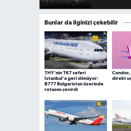
Bunlar da ilginizi çekebilir
THY'nin TK7 seferi
Condor, 
İstanbul'a geri dönüyor:
direkt uç
B777 Bulgaristan üzerinde
rotasını çevirdi