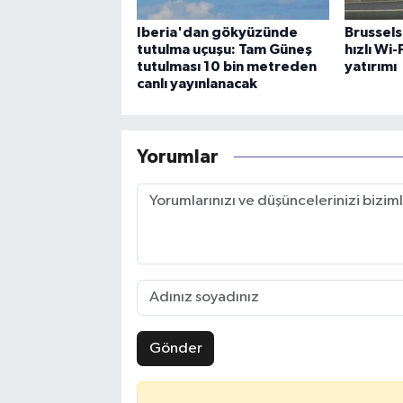
Iberia'dan gökyüzünde
Brussels
tutulma uçuşu: Tam Güneş
hızlı Wi
tutulması 10 bin metreden
yatırımı
canlı yayınlanacak
Yorumlar
Gönder