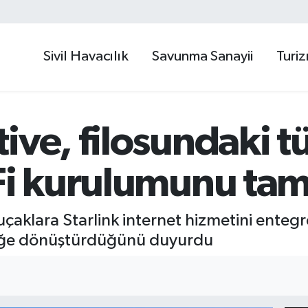
Sivil Havacılık
Savunma Sanayii
Turi
ive, filosundaki t
-Fi kurulumunu ta
uçaklara Starlink internet hizmetini ente
çeğe dönüştürdüğünü duyurdu