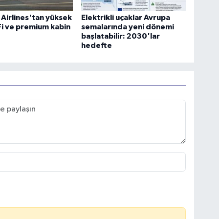
 Airlines'tan yüksek
Elektrikli uçaklar Avrupa
-Fi ve premium kabin
semalarında yeni dönemi
başlatabilir: 2030'lar
hedefte