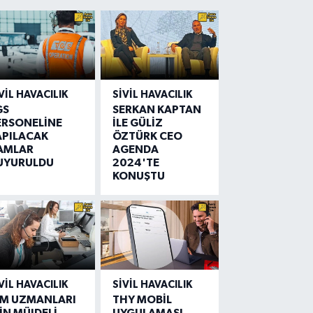
VIL HAVACILIK
SIVIL HAVACILIK
GS
SERKAN KAPTAN
ERSONELİNE
İLE GÜLİZ
APILACAK
ÖZTÜRK CEO
AMLAR
AGENDA
UYURULDU
2024'TE
KONUŞTU
VIL HAVACILIK
SIVIL HAVACILIK
IM UZMANLARI
THY MOBİL
İN MÜJDELİ
UYGULAMASI