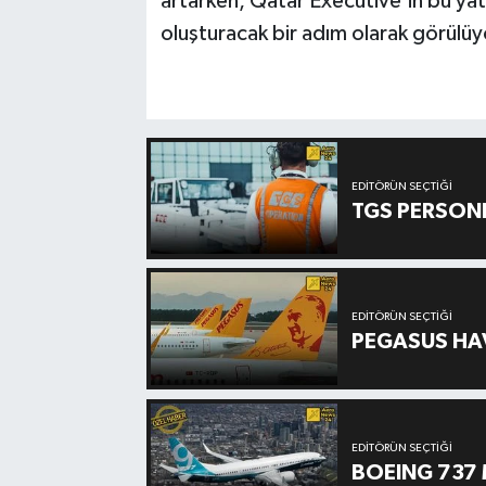
artarken, Qatar Executive’in bu yatı
oluşturacak bir adım olarak görülüy
EDITÖRÜN SEÇTIĞI
TGS PERSON
EDITÖRÜN SEÇTIĞI
PEGASUS HAV
EDITÖRÜN SEÇTIĞI
BOEING 737 