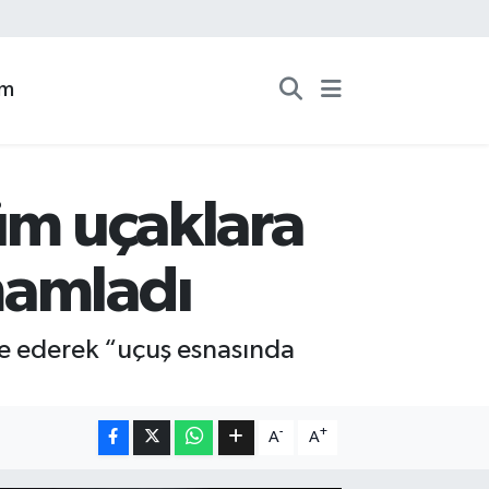
zm
üm uçaklara
mamladı
gre ederek “uçuş esnasında
-
+
A
A