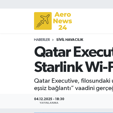
Sivil Havacılık
Savunma Sanayii
HABERLER
SIVIL HAVACILIK
Turizm
Qatar Execut
Starlink Wi
Qatar Executive, filosundaki 
eşsiz bağlantı” vaadini ger
04.12.2025 - 18:30
YAYINLANMA