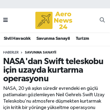
Sivil Havacılık
Savunma Sanayii
Sivil Havacılık
Savunma Sanayii
Turizm
Turizm
HABERLER
SAVUNMA SANAYII
NASA'dan Swift teleskobu
için uzayda kurtarma
operasyonu
NASA, 20 yılı aşkın süredir evrendeki en güçlü
patlamaları gözlemleyen Neil Gehrels Swift Uzay
Teleskobu'nu atmosfere düşmekten kurtarmak
için kritik bir yörünge yükseltme operasyonu