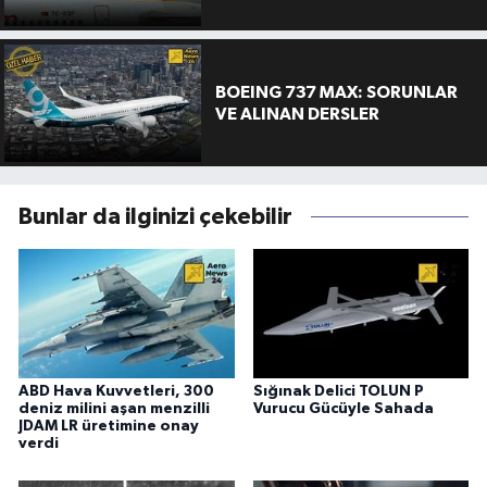
BOEING 737 MAX: SORUNLAR
VE ALINAN DERSLER
Bunlar da ilginizi çekebilir
ABD Hava Kuvvetleri, 300
Sığınak Delici TOLUN P
deniz milini aşan menzilli
Vurucu Gücüyle Sahada
JDAM LR üretimine onay
verdi