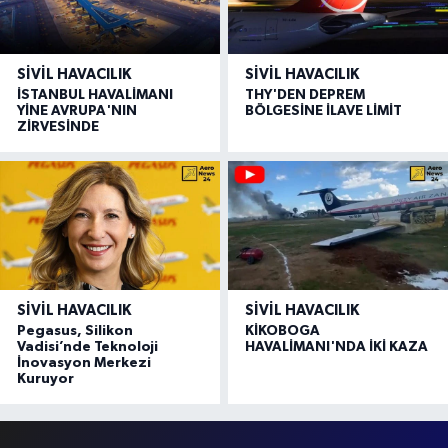
SIVIL HAVACILIK
SIVIL HAVACILIK
İSTANBUL HAVALİMANI
THY'DEN DEPREM
YİNE AVRUPA'NIN
BÖLGESİNE İLAVE LİMİT
ZİRVESİNDE
SIVIL HAVACILIK
SIVIL HAVACILIK
Pegasus, Silikon
KİKOBOGA
Vadisi’nde Teknoloji
HAVALİMANI'NDA İKİ KAZA
İnovasyon Merkezi
Kuruyor