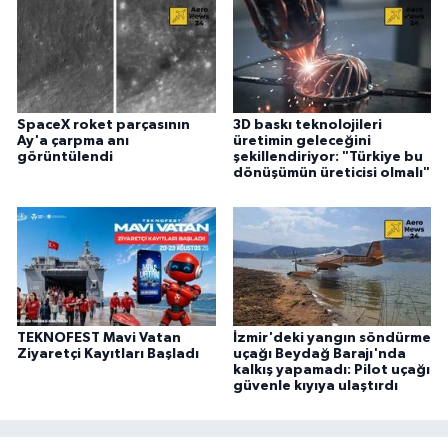
SpaceX roket parçasının
3D baskı teknolojileri
Ay'a çarpma anı
üretimin geleceğini
görüntülendi
şekillendiriyor: "Türkiye bu
dönüşümün üreticisi olmalı"
TEKNOFEST Mavi Vatan
İzmir'deki yangın söndürme
Ziyaretçi Kayıtları Başladı
uçağı Beydağ Barajı'nda
kalkış yapamadı: Pilot uçağı
güvenle kıyıya ulaştırdı