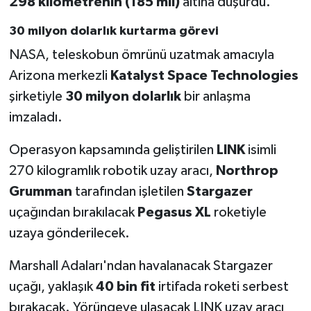
298 kilometrenin (185 mil)
altına düşürdü.
30 milyon dolarlık kurtarma görevi
NASA, teleskobun ömrünü uzatmak amacıyla
Arizona merkezli
Katalyst Space Technologies
şirketiyle
30 milyon dolarlık
bir anlaşma
imzaladı.
Operasyon kapsamında geliştirilen
LINK
isimli
270 kilogramlık robotik uzay aracı,
Northrop
Grumman
tarafından işletilen
Stargazer
uçağından bırakılacak
Pegasus XL
roketiyle
uzaya gönderilecek.
Marshall Adaları'ndan havalanacak Stargazer
uçağı, yaklaşık
40 bin fit
irtifada roketi serbest
bırakacak. Yörüngeye ulaşacak LINK uzay aracı