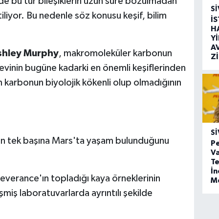
de bu tür bileşiklerin uzun süre bozulmadan
SI
iliyor. Bu nedenle söz konusu keşif, bilim
İ
H
Y
A
shley Murphy
, makromoleküler karbonun
Z
evinin bugüne kadarki en önemli keşiflerinden
n karbonun biyolojik kökenli olup olmadığının
SI
nın tek başına Mars'ta yaşam bulunduğunu
Pe
Va
Te
İ
severance'ın topladığı kaya örneklerinin
M
miş laboratuvarlarda ayrıntılı şekilde