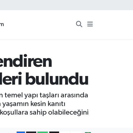
zm
endiren
leri bulundu
 temel yapı taşları arasında
n yaşamın kesin kanıtı
oşullara sahip olabileceğini