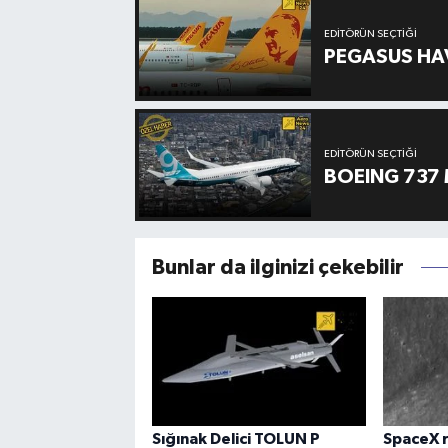
EDITÖRÜN SEÇTIĞI
PEGASUS HAV
EDITÖRÜN SEÇTIĞI
BOEING 737 
Bunlar da ilginizi çekebilir
Sığınak Delici TOLUN P
SpaceX r