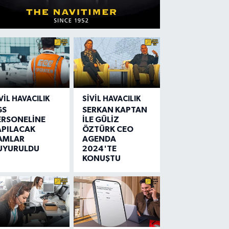
VIL HAVACILIK
SIVIL HAVACILIK
GS
SERKAN KAPTAN
ERSONELİNE
İLE GÜLİZ
APILACAK
ÖZTÜRK CEO
AMLAR
AGENDA
UYURULDU
2024'TE
KONUŞTU