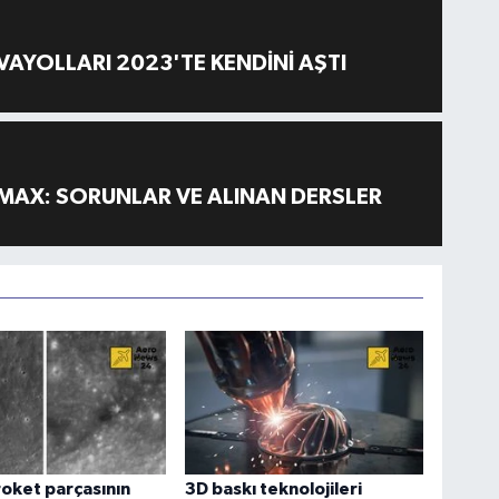
AYOLLARI 2023'TE KENDİNİ AŞTI
MAX: SORUNLAR VE ALINAN DERSLER
oket parçasının
3D baskı teknolojileri