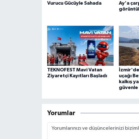
Vurucu Gücüyle Sahada
Ay'a çar
görüntü
TEKNOFEST Mavi Vatan
İzmir'd
Ziyaretçi Kayıtları Başladı
uçağı Be
kalkış y
güvenle 
Yorumlar