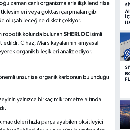
oğu zaman canlı organizmalarla ilişkilendirilse
SI
etkileşimleri veya göktaşı çarpmaları gibi
A
İÇ
de oluşabileceğine dikkat çekiyor.
H
n robotik kolunda bulunan
SHERLOC
isimli
t edildi. Cihaz, Mars kayalarının kimyasal
erek organik bileşikleri analiz ediyor.
SI
B
 önemli unsur ise organik karbonun bulunduğu
F
üzeyinin yalnızca birkaç mikrometre altında
dı.
maddeleri hızla parçalayabilen oksitleyici