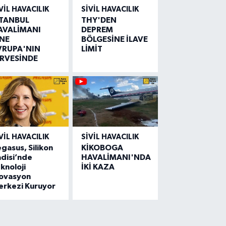
VIL HAVACILIK
SIVIL HAVACILIK
STANBUL
THY'DEN
AVALİMANI
DEPREM
İNE
BÖLGESİNE İLAVE
VRUPA'NIN
LİMİT
İRVESİNDE
VIL HAVACILIK
SIVIL HAVACILIK
gasus, Silikon
KİKOBOGA
disi’nde
HAVALİMANI'NDA
knoloji
İKİ KAZA
novasyon
erkezi Kuruyor