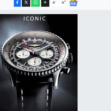
-
+
A
A