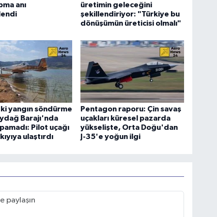
pma anı
üretimin geleceğini
lendi
şekillendiriyor: "Türkiye bu
dönüşümün üreticisi olmalı"
eki yangın söndürme
Pentagon raporu: Çin savaş
ydağ Barajı'nda
uçakları küresel pazarda
apamadı: Pilot uçağı
yükselişte, Orta Doğu'dan
kıyıya ulaştırdı
J-35'e yoğun ilgi