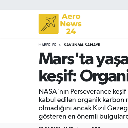
Sivil Havacılık
Savunma Sanayii
HABERLER
SAVUNMA SANAYII
Turizm
Mars'ta yaş
keşif: Organ
NASA'nın Perseverance keşif a
kabul edilen organik karbon mo
olmadığını ancak Kızıl Gezeg
gösteren en önemli bulgularda