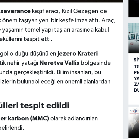
rseverance
keşif aracı, Kızıl Gezegen'de
 önem taşıyan yeni bir keşfe imza attı. Araç,
yaşamın temel yapı taşları arasında kabul
üllerini tespit etti.
ir göl olduğu düşünülen
Jezero Krateri
SI
tik nehir yatağı
Neretva Vallis
bölgesinde
T
da gerçekleştirildi. Bilim insanları, bu
P
Y
zlerin bulunabileceği en önemli alanlardan
Z
D
leri tespit edildi
er karbon (MMC)
olarak adlandırılan
elirlendi.