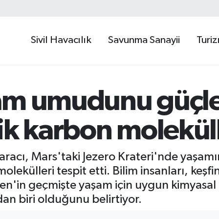
Sivil Havacılık
Savunma Sanayii
Turi
am umudunu güçl
ik karbon molekül
racı, Mars'taki Jezero Krateri'nde yaşamın
lekülleri tespit etti. Bilim insanları, keşfi
en'in geçmişte yaşam için uygun kimyasal k
n biri olduğunu belirtiyor.