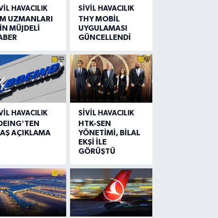
VIL HAVACILIK
SIVIL HAVACILIK
IM UZMANLARI
THY MOBİL
İN MÜJDELİ
UYGULAMASI
ABER
GÜNCELLENDİ
VIL HAVACILIK
SIVIL HAVACILIK
OEING'TEN
HTK-SEN
LAŞ AÇIKLAMA
YÖNETİMİ, BİLAL
EKŞİ İLE
GÖRÜŞTÜ