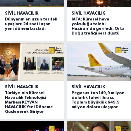
SIVIL HAVACILIK
SIVIL HAVACILIK
Dünyanın en uzun tarifeli
IATA: Küresel hava
uçuşları: 24 saati aşan
yolculuğu talebi
yeni dönem başladı
Haziran'da geriledi, Orta
Doğu trafiği sert düştü
SIVIL HAVACILIK
SIVIL HAVACILIK
Türkiye'nin Küresel
Pegasus'tan 149,9 milyon
Havacılık Teknolojisi
dolarlık tahvil ihracı:
Markası KEYVAN
Toplam büyüklük 649,9
HAVACILIK Yeni Döneme
milyon dolara ulaşıyor
Güçlenerek Giriyor