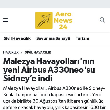
Sivil Havacılık
Savunma Sanayii
Sivil Havacılık
Savunma Sanayii
Turizm
Turizm
HABERLER
SIVIL HAVACILIK
Malezya Havayolları'nın
yeni Airbus A330neo'su
Sidney’e indi
Malezya Havayolları, Airbus A330neo ile Sidney-
Kuala Lumpur hattında kapasitesini artırdı. Yeni
uçakla birlikte 30 Ağustos’tan itibaren günlük üç
sefere çıkacak havayolu, yıllık kapasitesini 630 bin