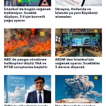
İstanbul'da bugün sağanak
Ukrayna, Hollanda ve
bekleniyor: Sıcaklık
İzlanda'ya yeni Büyükelçi
düşüyor, 5 il için kuvvetli
atamaları
yağış uyarısı
ABD'de yangın söndürme
AKOM'dan İstanbul için
helikopteri düştü: FAA ve
sağanak uyarısı: Sıcaklıklar
NTSB soruşturma başlattı
5 derece düşecek