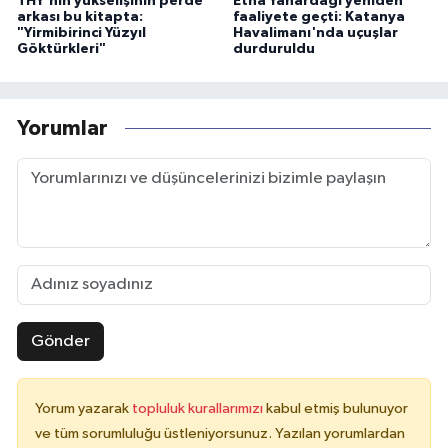
THY'nin yükselişinin perde
Etna Yanardağı yeniden
arkası bu kitapta:
faaliyete geçti: Katanya
"Yirmibirinci Yüzyıl
Havalimanı'nda uçuşlar
Göktürkleri"
durduruldu
Yorumlar
Gönder
Yorum yazarak
topluluk kurallarımızı
kabul etmiş bulunuyor
ve tüm sorumluluğu üstleniyorsunuz. Yazılan yorumlardan