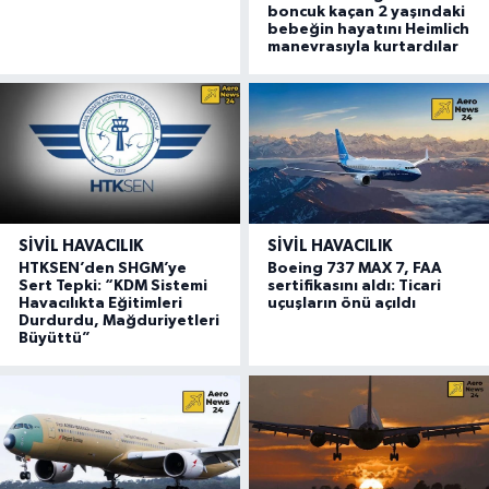
boncuk kaçan 2 yaşındaki
bebeğin hayatını Heimlich
manevrasıyla kurtardılar
SIVIL HAVACILIK
SIVIL HAVACILIK
HTKSEN’den SHGM’ye
Boeing 737 MAX 7, FAA
Sert Tepki: “KDM Sistemi
sertifikasını aldı: Ticari
Havacılıkta Eğitimleri
uçuşların önü açıldı
Durdurdu, Mağduriyetleri
Büyüttü”