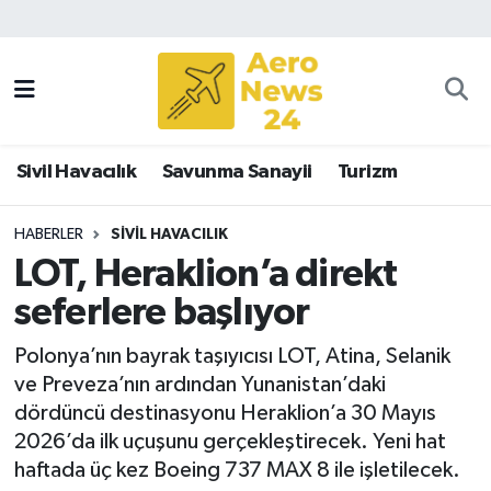
Sivil Havacılık
Savunma Sanayii
Sivil Havacılık
Savunma Sanayii
Turizm
Turizm
HABERLER
SIVIL HAVACILIK
LOT, Heraklion’a direkt
seferlere başlıyor
Polonya’nın bayrak taşıyıcısı LOT, Atina, Selanik
ve Preveza’nın ardından Yunanistan’daki
dördüncü destinasyonu Heraklion’a 30 Mayıs
2026’da ilk uçuşunu gerçekleştirecek. Yeni hat
haftada üç kez Boeing 737 MAX 8 ile işletilecek.