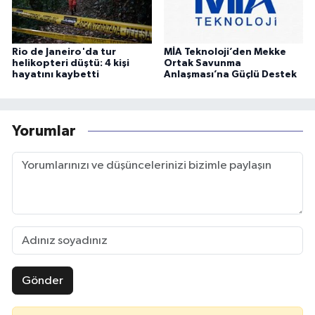
Rio de Janeiro'da tur
MİA Teknoloji’den Mekke
helikopteri düştü: 4 kişi
Ortak Savunma
hayatını kaybetti
Anlaşması’na Güçlü Destek
Yorumlar
Gönder