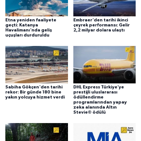
Etna yeniden faaliyete
Embraer'den tarihi ikinci
geçti: Katanya
çeyrek performansı: Gelir
Havalimanı'nda geliş
2,2 milyar dolara ulaştı
uçuşları durduruldu
Sabiha Gökçen'den tarihi
DHL Express Türkiye’ye
rekor: Bir günde 180 bine
prestijli uluslararası
yakın yolcuya hizmet verdi
ödüllendirme
programlarından yapay
zeka alanında Altın
Stevie® ödülü