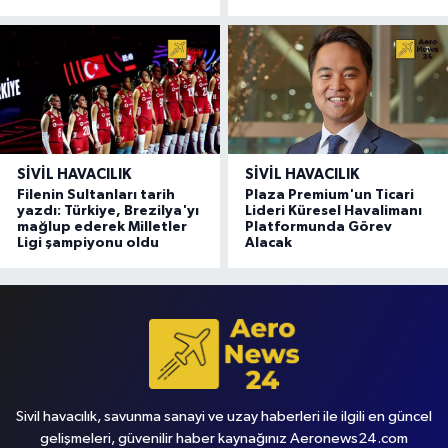
SIVIL HAVACILIK
SIVIL HAVACILIK
Filenin Sultanları tarih
Plaza Premium'un Ticari
yazdı: Türkiye, Brezilya'yı
Lideri Küresel Havalimanı
mağlup ederek Milletler
Platformunda Görev
Ligi şampiyonu oldu
Alacak
Sivil havacılık, savunma sanayi ve uzay haberleri ile ilgili en güncel
gelişmeleri, güvenilir haber kaynağınız Aeronews24.com