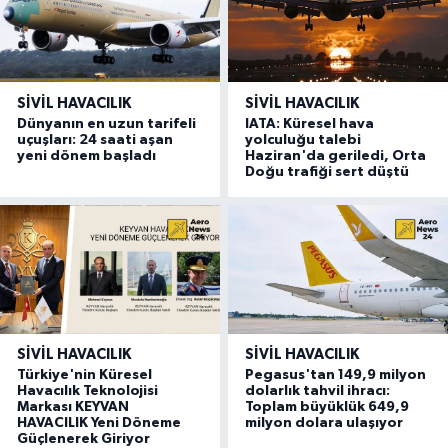
SIVIL HAVACILIK
SIVIL HAVACILIK
Dünyanın en uzun tarifeli
IATA: Küresel hava
uçuşları: 24 saati aşan
yolculuğu talebi
yeni dönem başladı
Haziran'da geriledi, Orta
Doğu trafiği sert düştü
SIVIL HAVACILIK
SIVIL HAVACILIK
Türkiye'nin Küresel
Pegasus'tan 149,9 milyon
Havacılık Teknolojisi
dolarlık tahvil ihracı:
Markası KEYVAN
Toplam büyüklük 649,9
HAVACILIK Yeni Döneme
milyon dolara ulaşıyor
Güçlenerek Giriyor