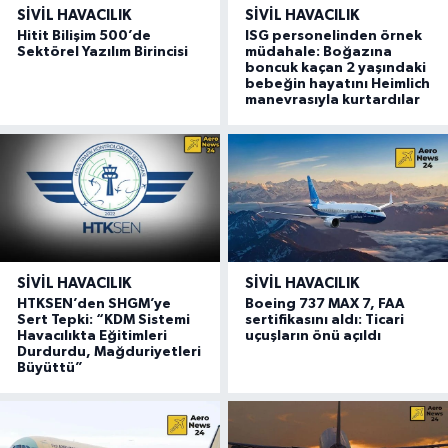
SIVIL HAVACILIK
SIVIL HAVACILIK
Hitit Bilişim 500’de
ISG personelinden örnek
Sektörel Yazılım Birincisi
müdahale: Boğazına
boncuk kaçan 2 yaşındaki
bebeğin hayatını Heimlich
manevrasıyla kurtardılar
SIVIL HAVACILIK
SIVIL HAVACILIK
HTKSEN’den SHGM’ye
Boeing 737 MAX 7, FAA
Sert Tepki: “KDM Sistemi
sertifikasını aldı: Ticari
Havacılıkta Eğitimleri
uçuşların önü açıldı
Durdurdu, Mağduriyetleri
Büyüttü”