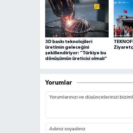
3D baskı teknolojileri
TEKNOFE
üretimin geleceğini
Ziyaretçi
şekillendiriyor: "Türkiye bu
dönüşümün üreticisi olmalı"
Yorumlar