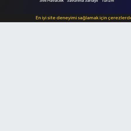
Sivil Havacılık
Savunma Sanayii
Turizm
En iyi site deneyimi sağlamak için çerezler