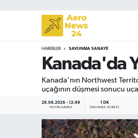
Sivil Havacılık
Savunma Sanayii
HABERLER
SAVUNMA SANAYII
Turizm
Kanada'da Y
Kanada'nın Northwest Terri
uçağının düşmesi sonucu uçakta
26.06.2026 - 12:49
1 DK
YAYINLANMA
OKUNMA SÜRESI