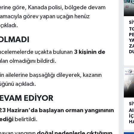
erine göre, Kanada polisi, bölgede devam
amacıyla görev yapan uçağın henüz
SI
çıkladı.
T
P
OLMADI
Y
Z
n incelemelerde uçakta bulunan
3 kişinin de
D
lan olmadığını bildirdi.
n ailelerine başsağlığı dileyerek, kazanın
üğünü açıkladı.
EVAM EDİYOR
SI
23 Haziran'da başlayan orman yangınının
A
İÇ
lediği
belirtildi.
H
namayan yangının
doğal nedenlerle çıktığının