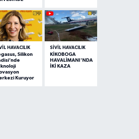
VIL HAVACILIK
SIVIL HAVACILIK
gasus, Silikon
KİKOBOGA
disi’nde
HAVALİMANI'NDA
knoloji
İKİ KAZA
novasyon
erkezi Kuruyor