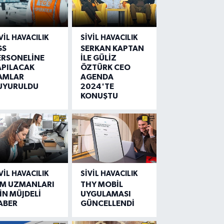
VIL HAVACILIK
SIVIL HAVACILIK
GS
SERKAN KAPTAN
ERSONELİNE
İLE GÜLİZ
APILACAK
ÖZTÜRK CEO
AMLAR
AGENDA
UYURULDU
2024'TE
KONUŞTU
VIL HAVACILIK
SIVIL HAVACILIK
IM UZMANLARI
THY MOBİL
İN MÜJDELİ
UYGULAMASI
ABER
GÜNCELLENDİ