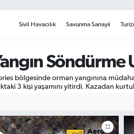
Sivil Havacılık
Savunma Sanayii
Turi
angın Söndürme U
tories bölgesinde orman yangınına müdah
ki 3 kişi yaşamını yitirdi. Kazadan kurtula