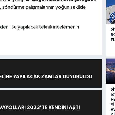
 söndürme çalışmalarının yoğun şekilde
eni ise yapılacak teknik incelemenin
SI
B
F
ELİNE YAPILACAK ZAMLAR DUYURULDU
SI
İ
H
Y
AYOLLARI 2023'TE KENDİNİ AŞTI
A
Z