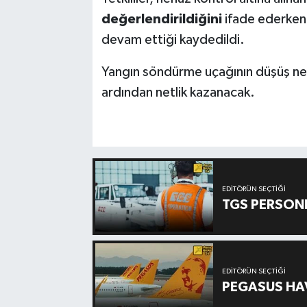
değerlendirildiğini
ifade ederken,
devam ettiği kaydedildi.
Yangın söndürme uçağının düşüş ned
ardından netlik kazanacak.
EDITÖRÜN SEÇTIĞI
TGS PERSON
EDITÖRÜN SEÇTIĞI
PEGASUS HAV