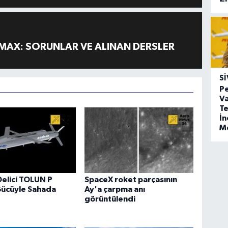
MAX: SORUNLAR VE ALINAN DERSLER
SI
Pe
Va
Te
İ
M
Delici TOLUN P
SpaceX roket parçasının
Gücüyle Sahada
Ay'a çarpma anı
görüntülendi