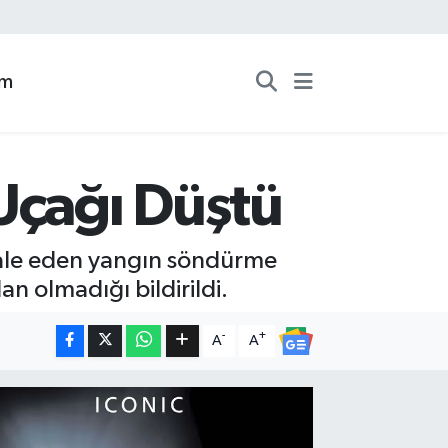
zm
çağı Düştü
ale eden yangın söndürme
n olmadığı bildirildi.
-
+
A
A