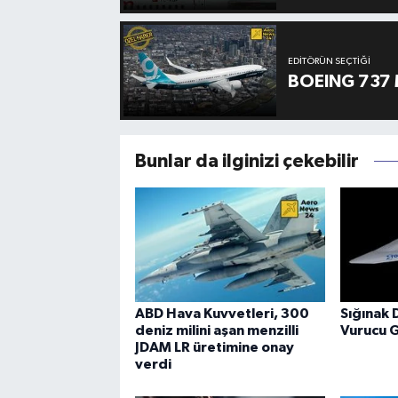
EDITÖRÜN SEÇTIĞI
BOEING 737 
Bunlar da ilginizi çekebilir
ABD Hava Kuvvetleri, 300
Sığınak 
deniz milini aşan menzilli
Vurucu 
JDAM LR üretimine onay
verdi