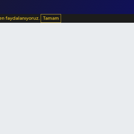
den faydalanıyoruz.
Tamam