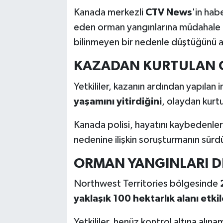
Kanada merkezli
CTV News
'in hab
eden orman yangınlarına müdahale 
bilinmeyen bir nedenle düştüğünü a
KAZADAN KURTULAN 
Yetkililer, kazanın ardından yapıla
yaşamını yitirdiğini
, olaydan kurtu
Kanada polisi, hayatını kaybedenleri
nedenine ilişkin soruşturmanın sürd
ORMAN YANGINLARI D
Northwest Territories bölgesinde
yaklaşık 100 hektarlık alanı etki
Yetkililer, henüz kontrol altına alı