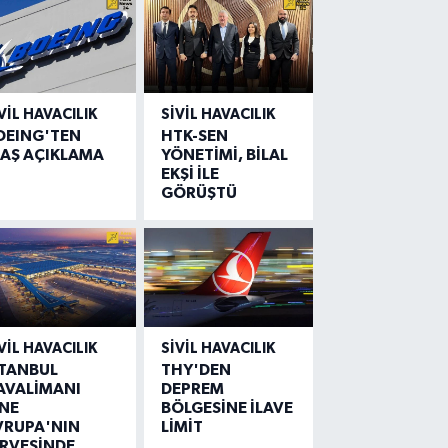
VIL HAVACILIK
SIVIL HAVACILIK
OEING'TEN
HTK-SEN
LAŞ AÇIKLAMA
YÖNETİMİ, BİLAL
EKŞİ İLE
GÖRÜŞTÜ
VIL HAVACILIK
SIVIL HAVACILIK
STANBUL
THY'DEN
AVALİMANI
DEPREM
İNE
BÖLGESİNE İLAVE
VRUPA'NIN
LİMİT
İRVESİNDE