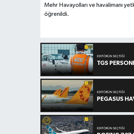
Mehr Havayolları ve havalimanı yetkili
öğrenildi.
EDITÖRÜN SEÇTIĞI
TGS PERSON
EDITÖRÜN SEÇTIĞI
PEGASUS HAV
EDITÖRÜN SEÇTIĞI