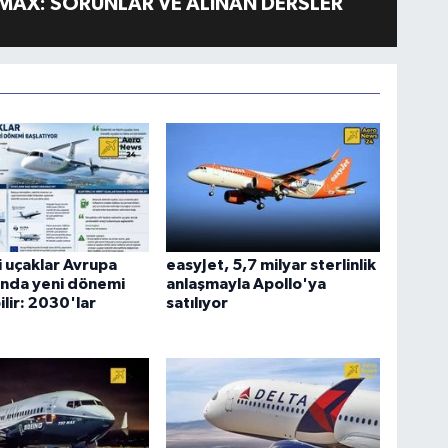
MAX: SORUNLAR VE ALINAN DERSLER
li uçaklar Avrupa
easyJet, 5,7 milyar sterlinlik
ında yeni dönemi
anlaşmayla Apollo'ya
ilir: 2030'lar
satılıyor