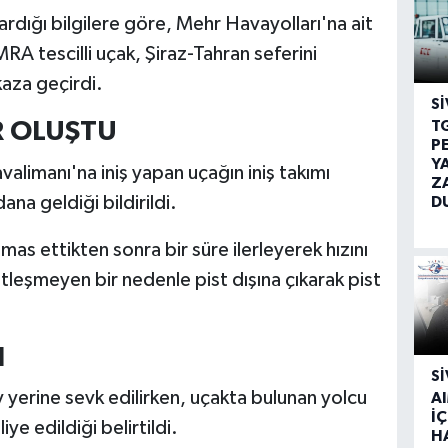
ardığı bilgilere göre, Mehr Havayolları'na ait
RA tescilli uçak, Şiraz-Tahran seferini
kaza geçirdi.
SI
T
R OLUŞTU
P
Y
limanı'na iniş yapan uçağın iniş takımı
Z
na geldiği bildirildi.
D
mas ettikten sonra bir süre ilerleyerek hızını
leşmeyen bir nedenle pist dışına çıkarak pist
I
SI
y yerine sevk edilirken, uçakta bulunan yolcu
A
İÇ
ye edildiği belirtildi.
H