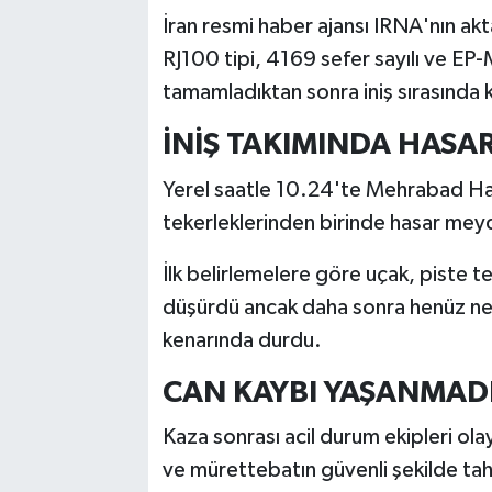
İran resmi haber ajansı IRNA'nın akt
RJ100 tipi, 4169 sefer sayılı ve EP-M
tamamladıktan sonra iniş sırasında 
İNİŞ TAKIMINDA HASA
Yerel saatle 10.24'te Mehrabad Hava
tekerleklerinden birinde hasar meyda
İlk belirlemelere göre uçak, piste te
düşürdü ancak daha sonra henüz net
kenarında durdu.
CAN KAYBI YAŞANMAD
Kaza sonrası acil durum ekipleri ola
ve mürettebatın güvenli şekilde tahli