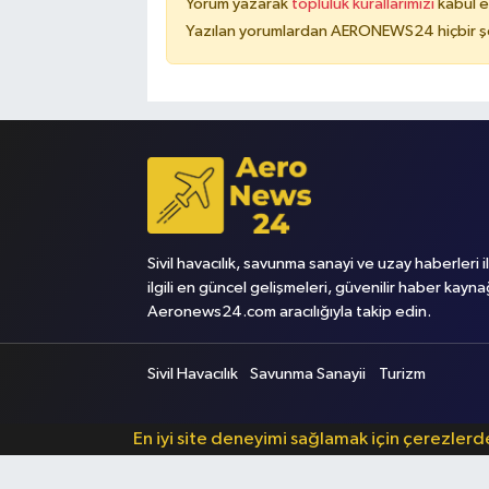
Yorum yazarak
topluluk kurallarımızı
kabul e
Yazılan yorumlardan AERONEWS24 hiçbir şe
Sivil havacılık, savunma sanayi ve uzay haberleri i
ilgili en güncel gelişmeleri, güvenilir haber kayna
Aeronews24.com aracılığıyla takip edin.
Sivil Havacılık
Savunma Sanayii
Turizm
En iyi site deneyimi sağlamak için çerezler