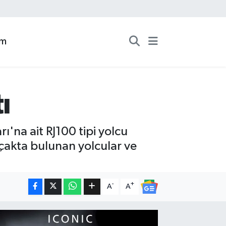
zm
ı
'na ait RJ100 tipi yolcu
 uçakta bulunan yolcular ve
-
+
A
A