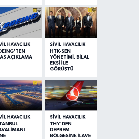
VIL HAVACILIK
SIVIL HAVACILIK
OEING'TEN
HTK-SEN
LAŞ AÇIKLAMA
YÖNETİMİ, BİLAL
EKŞİ İLE
GÖRÜŞTÜ
VIL HAVACILIK
SIVIL HAVACILIK
STANBUL
THY'DEN
AVALİMANI
DEPREM
İNE
BÖLGESİNE İLAVE