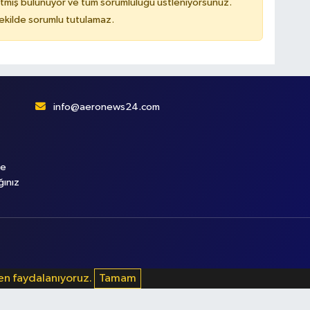
tmiş bulunuyor ve tüm sorumluluğu üstleniyorsunuz.
kilde sorumlu tutulamaz.
info@aeronews24.com
le
ğınız
den faydalanıyoruz.
Tamam