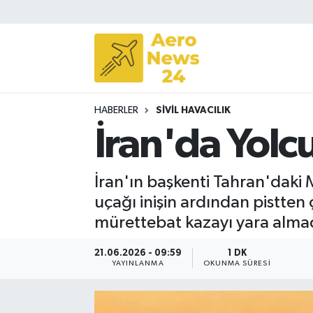
Sivil Havacılık
Savunma Sanayii
HABERLER
SIVIL HAVACILIK
Turizm
İran'da Yolcu
İran'ın başkenti Tahran'daki
uçağı inişin ardından pistten 
mürettebat kazayı yara almad
21.06.2026 - 09:59
1 DK
YAYINLANMA
OKUNMA SÜRESI