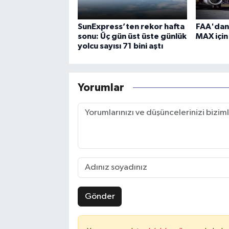
SunExpress’ten rekor hafta
FAA'dan
sonu: Üç gün üst üste günlük
MAX için
yolcu sayısı 71 bini aştı
Yorumlar
Gönder