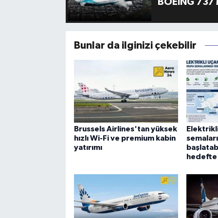
BOEING 737 
Bunlar da ilginizi çekebilir
Brussels Airlines'tan yüksek
Elektrik
hızlı Wi-Fi ve premium kabin
semalar
yatırımı
başlatab
hedefte