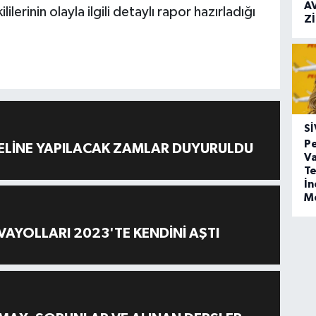
A
lerinin olayla ilgili detaylı rapor hazırladığı
Z
SI
Pe
ELİNE YAPILACAK ZAMLAR DUYURULDU
Va
Te
İ
M
AYOLLARI 2023'TE KENDİNİ AŞTI