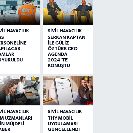
VIL HAVACILIK
SIVIL HAVACILIK
GS
SERKAN KAPTAN
ERSONELİNE
İLE GÜLİZ
APILACAK
ÖZTÜRK CEO
AMLAR
AGENDA
UYURULDU
2024'TE
KONUŞTU
VIL HAVACILIK
SIVIL HAVACILIK
IM UZMANLARI
THY MOBİL
İN MÜJDELİ
UYGULAMASI
ABER
GÜNCELLENDİ