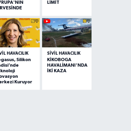
VRUPA'NIN
LİMİT
İRVESİNDE
VIL HAVACILIK
SIVIL HAVACILIK
gasus, Silikon
KİKOBOGA
disi’nde
HAVALİMANI'NDA
knoloji
İKİ KAZA
novasyon
erkezi Kuruyor