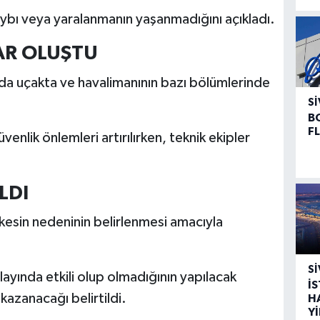
kaybı veya yaralanmanın yaşanmadığını açıkladı.
AR OLUŞTU
da uçakta ve havalimanının bazı bölümlerinde
SI
B
F
enlik önlemleri artırılırken, teknik ekipler
LDI
ın kesin nedeninin belirlenmesi amacıyla
SI
olayında etkili olup olmadığının yapılacak
İ
kazanacağı belirtildi.
H
Y