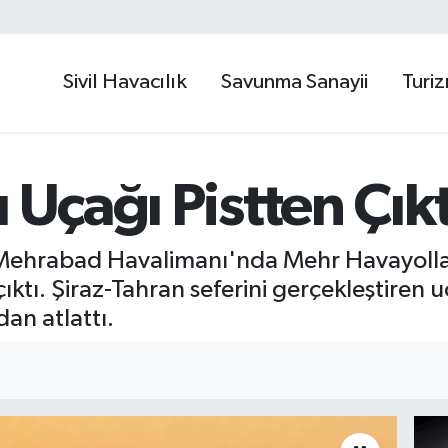
Sivil Havacılık
Savunma Sanayii
Turi
 Uçağı Pistten Çıkt
 Mehrabad Havalimanı'nda Mehr Havayolları
çıktı. Şiraz-Tahran seferini gerçekleştiren
an atlattı.