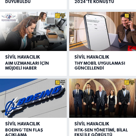
DUYURULDU
2024'TE KONUŞTU
SIVIL HAVACILIK
SIVIL HAVACILIK
AIM UZMANLARI İÇİN
THY MOBİL UYGULAMASI
MÜJDELİ HABER
GÜNCELLENDİ
SIVIL HAVACILIK
SIVIL HAVACILIK
BOEING'TEN FLAŞ
HTK-SEN YÖNETİMİ, BİLAL
AÇIKLAMA
EKŞİ İLE GÖRÜŞTÜ