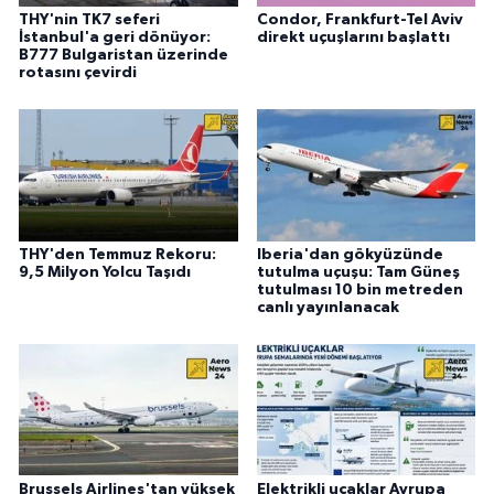
THY'nin TK7 seferi
Condor, Frankfurt-Tel Aviv
İstanbul'a geri dönüyor:
direkt uçuşlarını başlattı
B777 Bulgaristan üzerinde
rotasını çevirdi
THY'den Temmuz Rekoru:
Iberia'dan gökyüzünde
9,5 Milyon Yolcu Taşıdı
tutulma uçuşu: Tam Güneş
tutulması 10 bin metreden
canlı yayınlanacak
Brussels Airlines'tan yüksek
Elektrikli uçaklar Avrupa