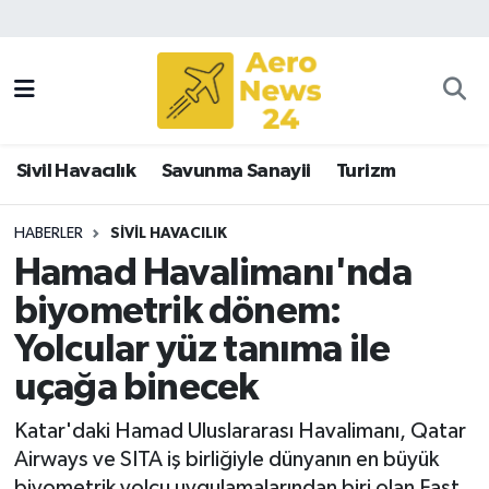
Sivil Havacılık
Savunma Sanayii
Sivil Havacılık
Savunma Sanayii
Turizm
Turizm
HABERLER
SIVIL HAVACILIK
Hamad Havalimanı'nda
biyometrik dönem:
Yolcular yüz tanıma ile
uçağa binecek
Katar'daki Hamad Uluslararası Havalimanı, Qatar
Airways ve SITA iş birliğiyle dünyanın en büyük
biyometrik yolcu uygulamalarından biri olan Fast