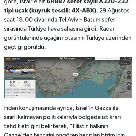
göre, Israir’e ait
6H887 sefer sayılı A320-232
tipi uçak (kuyruk tescili: 4X-ABX)
, 29 Ağustos
saat 18.00 civarında Tel Aviv – Batum seferi
sırasında Türkiye hava sahasına girdi. Radar
görüntülerinde uçağın rotasının Türkiye üzerinden
geçtiği görüldü.
Fidan konuşmasında ayrıca, İsrail’in Gazze ile
sınırlı kalmayan politikalarıyla bölgede istikrarı
tehdit ettiğini belirterek, “Filistin halkının
Gazze’den tehcirini öngören her plan bizim için