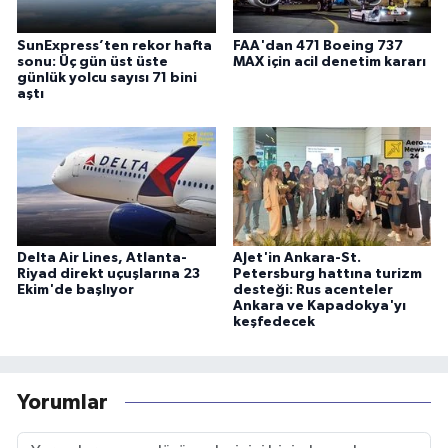
SunExpress’ten rekor hafta
FAA'dan 471 Boeing 737
sonu: Üç gün üst üste
MAX için acil denetim kararı
günlük yolcu sayısı 71 bini
aştı
Delta Air Lines, Atlanta-
AJet'in Ankara-St.
Riyad direkt uçuşlarına 23
Petersburg hattına turizm
Ekim'de başlıyor
desteği: Rus acenteler
Ankara ve Kapadokya'yı
keşfedecek
Yorumlar