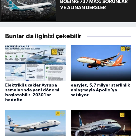
BOEING 737 MAX: SORUNLAR
VE ALINAN DERSLER
Bunlar da ilginizi çekebilir
Elektrikli uçaklar Avrupa
easyJet, 5,7 milyar sterlinlik
semalarında yeni dönemi
anlaşmayla Apollo'ya
başlatabilir: 2030'lar
satılıyor
hedefte