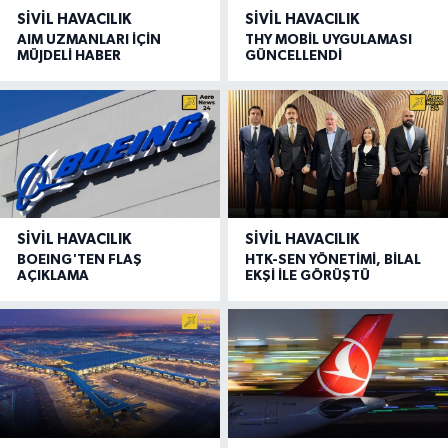
SIVIL HAVACILIK
SIVIL HAVACILIK
AIM UZMANLARI İÇİN
THY MOBİL UYGULAMASI
MÜJDELİ HABER
GÜNCELLENDİ
SIVIL HAVACILIK
SIVIL HAVACILIK
BOEING'TEN FLAŞ
HTK-SEN YÖNETİMİ, BİLAL
AÇIKLAMA
EKŞİ İLE GÖRÜŞTÜ