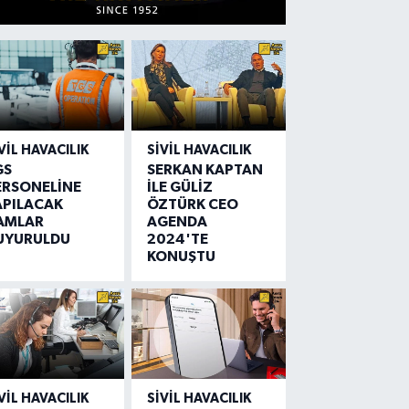
VIL HAVACILIK
SIVIL HAVACILIK
GS
SERKAN KAPTAN
ERSONELİNE
İLE GÜLİZ
APILACAK
ÖZTÜRK CEO
AMLAR
AGENDA
UYURULDU
2024'TE
KONUŞTU
VIL HAVACILIK
SIVIL HAVACILIK