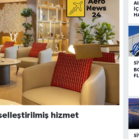
A
İÇ
H
SI
B
F
elleştirilmiş hizmet
SI