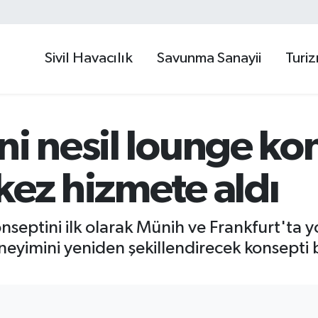
Sivil Havacılık
Savunma Sanayii
Turi
ni nesil lounge ko
kez hizmete aldı
onseptini ilk olarak Münih ve Frankfurt'ta 
yimini yeniden şekillendirecek konsepti b