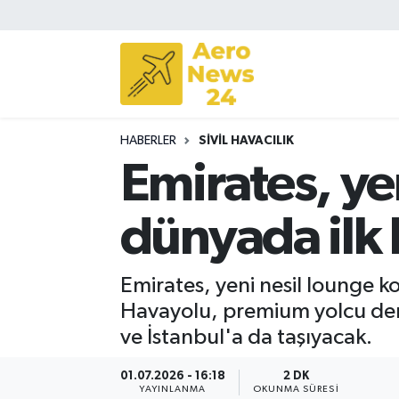
Sivil Havacılık
Savunma Sanayii
HABERLER
SIVIL HAVACILIK
Turizm
Emirates, ye
dünyada ilk 
Emirates, yeni nesil lounge k
Havayolu, premium yolcu dene
ve İstanbul'a da taşıyacak.
01.07.2026 - 16:18
2 DK
YAYINLANMA
OKUNMA SÜRESI