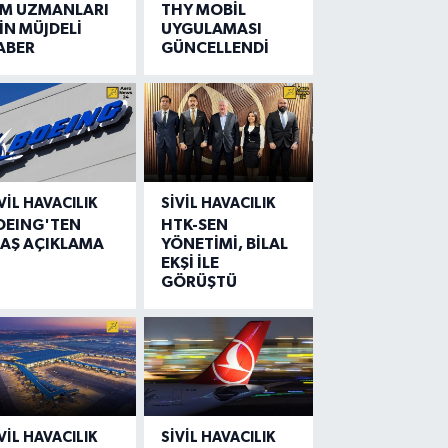
IM UZMANLARI
THY MOBİL
İN MÜJDELİ
UYGULAMASI
ABER
GÜNCELLENDİ
VIL HAVACILIK
SIVIL HAVACILIK
OEING'TEN
HTK-SEN
LAŞ AÇIKLAMA
YÖNETİMİ, BİLAL
EKŞİ İLE
GÖRÜŞTÜ
VIL HAVACILIK
SIVIL HAVACILIK