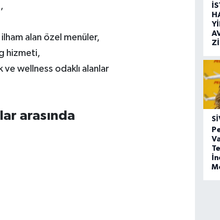
,
İ
H
Y
A
ilham alan özel menüler,
Z
g hizmeti,
 ve wellness odaklı alanlar
lar arasında
SI
Pe
Va
Te
İ
,
M