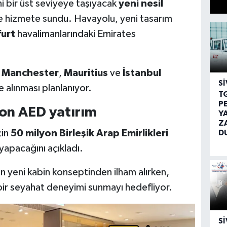
 bir üst seviyeye taşıyacak
yeni nesil
e hizmete sundu. Havayolu, yeni tasarım
furt
havalimanlarındaki Emirates
a
Manchester
,
Mauritius
ve
İstanbul
SI
 alınması planlanıyor.
T
P
yon AED yatırım
Y
Z
çin
50 milyon Birleşik Arap Emirlikleri
D
yapacağını açıkladı.
n yeni kabin konseptinden ilham alırken,
bir seyahat deneyimi sunmayı hedefliyor.
SI