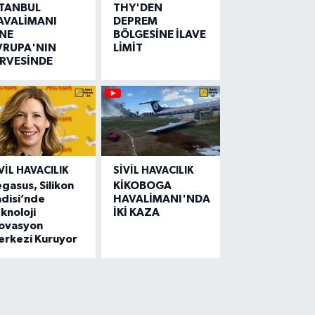
STANBUL
THY'DEN
AVALİMANI
DEPREM
İNE
BÖLGESİNE İLAVE
VRUPA'NIN
LİMİT
İRVESİNDE
VIL HAVACILIK
SIVIL HAVACILIK
gasus, Silikon
KİKOBOGA
disi’nde
HAVALİMANI'NDA
knoloji
İKİ KAZA
novasyon
erkezi Kuruyor