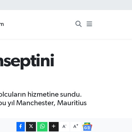
zm
nseptini
yolcuların hizmetine sundu.
u yıl Manchester, Mauritius
-
+
A
A