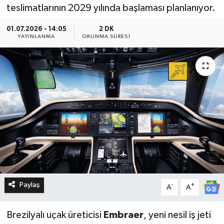
teslimatlarının 2029 yılında başlaması planlanıyor.
01.07.2026 - 14:05
2 DK
YAYINLANMA
OKUNMA SÜRESI
Paylaş
-
+
A
A
Brezilyalı uçak üreticisi
Embraer
, yeni nesil iş jeti