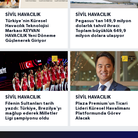
SIVIL HAVACILIK
SIVIL HAVACILIK
Türkiye'nin Küresel
Pegasus'tan 149,9 milyon
Havacılık Teknolojisi
dolarlık tahvil ihracı:
Markası KEYVAN
Toplam büyüklük 649,9
HAVACILIK Yeni Döneme
milyon dolara ulaşıyor
Güçlenerek Giriyor
SIVIL HAVACILIK
SIVIL HAVACILIK
Filenin Sultanları tarih
Plaza Premium'un Ticari
yazdı: Türkiye, Brezilya'yı
Lideri Küresel Havalimanı
mağlup ederek Milletler
Platformunda Görev
Ligi şampiyonu oldu
Alacak