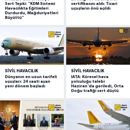
Sert Tepki: “KDM Sistemi
sertifikasını aldı: Ticari
Havacılıkta Eğitimleri
uçuşların önü açıldı
Durdurdu, Mağduriyetleri
Büyüttü”
SIVIL HAVACILIK
SIVIL HAVACILIK
Dünyanın en uzun tarifeli
IATA: Küresel hava
uçuşları: 24 saati aşan
yolculuğu talebi
yeni dönem başladı
Haziran'da geriledi, Orta
Doğu trafiği sert düştü