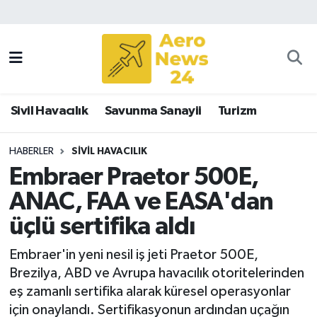
Sivil Havacılık
Savunma Sanayii
Sivil Havacılık
Savunma Sanayii
Turizm
Turizm
HABERLER
SIVIL HAVACILIK
Embraer Praetor 500E,
ANAC, FAA ve EASA'dan
üçlü sertifika aldı
Embraer'in yeni nesil iş jeti Praetor 500E,
Brezilya, ABD ve Avrupa havacılık otoritelerinden
eş zamanlı sertifika alarak küresel operasyonlar
için onaylandı. Sertifikasyonun ardından uçağın