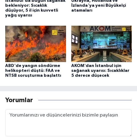
İstanbul'da bugün sağanak
Ukrayna, Hollanda ve
bekleniyor: Sıcaklık
İzlanda'ya yeni Büyükelçi
düşüyor, 5 il için kuvvetli
atamaları
yağış uyarısı
ABD'de yangın söndürme
AKOM'dan İstanbul için
helikopteri düştü: FAA ve
sağanak uyarısı: Sıcaklıklar
NTSB soruşturma başlattı
5 derece düşecek
Yorumlar