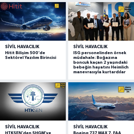
SIVIL HAVACILIK
SIVIL HAVACILIK
Hitit Bilişim 500’de
ISG personelinden örnek
Sektörel Yazılım Birincisi
müdahale: Boğazına
boncuk kaçan 2 yaşındaki
bebeğin hayatını Heimlich
manevrasıyla kurtardılar
SIVIL HAVACILIK
SIVIL HAVACILIK
HTKSEN’den SHGM’ye
Boeing 737 MAX 7, FAA