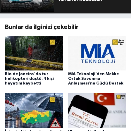
Bunlar da ilginizi çekebilir
Rio de Janeiro'da tur
MİA Teknoloji’den Mekke
helikopteri düştü: 4 kişi
Ortak Savunma
hayatını kaybetti
Anlaşması’na Güçlü Destek