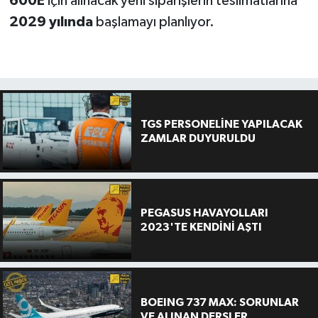
600E
için alınacak yeni siparişlerin teslimatlarına
2029 yılında
başlamayı planlıyor.
TGS PERSONELİNE YAPILACAK
ZAMLAR DUYURULDU
PEGASUS HAVAYOLLARI
2023'TE KENDİNİ AŞTI
BOEING 737 MAX: SORUNLAR
VE ALINAN DERSLER