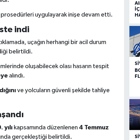
A
İÇ
 prosedürleri uygulayarak inişe devam etti.
H
ste indi
çıklamada, uçağın herhangi bir acil durum
i belirtildi.
SI
mlerinde oluşabilecek olası hasarın tespit
B
eye
alındı.
F
dığını
ve yolcuların güvenli şekilde tahliye
aşandı
 yılı
kapsamında düzenlenen
4 Temmuz
ında gerçekleştiği belirtildi.
SI