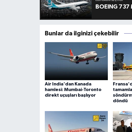
EDITÖRÜN SEÇTIĞI
BOEING 737 
Bunlar da ilginizi çekebilir
Air India'dan Kanada
Fransa'd
hamlesi: Mumbai-Toronto
tamamla
direkt uçuşları başlıyor
söndürm
döndü