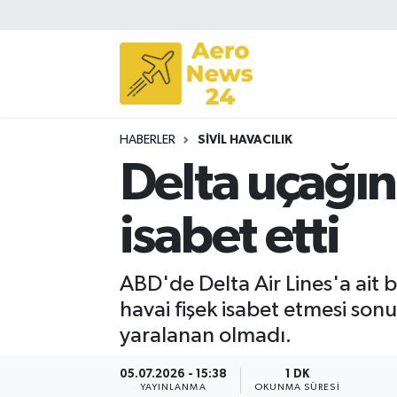
Sivil Havacılık
Savunma Sanayii
HABERLER
SIVIL HAVACILIK
Turizm
Delta uçağına
isabet etti
ABD'de Delta Air Lines'a ait
havai fişek isabet etmesi son
yaralanan olmadı.
05.07.2026 - 15:38
1 DK
YAYINLANMA
OKUNMA SÜRESI