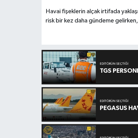
Havai fişeklerin alçak irtifada yakl
risk bir kez daha gündeme gelirken, o
EDITÖRÜN SEÇTIĞI
TGS PERSON
EDITÖRÜN SEÇTIĞI
PEGASUS HAV