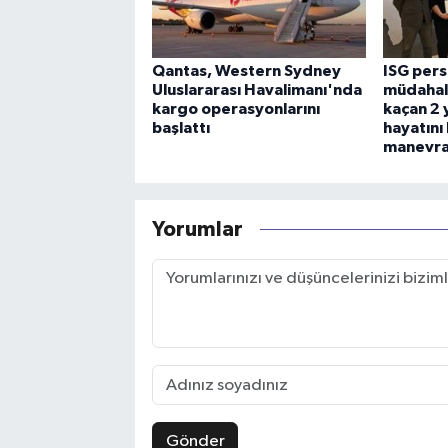
Qantas, Western Sydney
ISG per
Uluslararası Havalimanı'nda
müdahal
kargo operasyonlarını
kaçan 2 
başlattı
hayatını
manevras
Yorumlar
Gönder