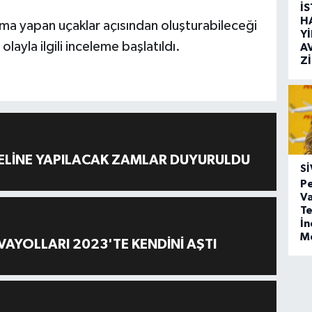
İ
H
aşma yapan uçaklar açısından oluşturabileceği
Y
layla ilgili inceleme başlatıldı.
A
Z
ELİNE YAPILACAK ZAMLAR DUYURULDU
SI
Pe
Va
Te
İ
M
AYOLLARI 2023'TE KENDİNİ AŞTI