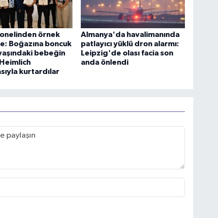
sonelinden örnek
Almanya'da havalimanında
e: Boğazına boncuk
patlayıcı yüklü dron alarmı:
yaşındaki bebeğin
Leipzig'de olası facia son
 Heimlich
anda önlendi
ıyla kurtardılar