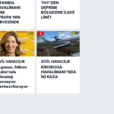
STANBUL
THY'DEN
AVALİMANI
DEPREM
İNE
BÖLGESİNE İLAVE
VRUPA'NIN
LİMİT
İRVESİNDE
VIL HAVACILIK
SIVIL HAVACILIK
gasus, Silikon
KİKOBOGA
disi’nde
HAVALİMANI'NDA
knoloji
İKİ KAZA
novasyon
erkezi Kuruyor