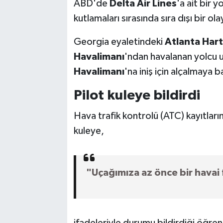
ABD'de
Delta Air Lines
'a ait bir y
kutlamaları sırasında sıra dışı bir ol
Georgia eyaletindeki
Atlanta Hart
Havalimanı
'ndan havalanan yolcu 
Havalimanı
'na iniş için alçalmaya b
Pilot kuleye bildirdi
Hava trafik kontrolü (ATC) kayıtları
kuleye,
"Uçağımıza az önce bir havai 
ifadeleriyle durumu bildirdiği öğreni