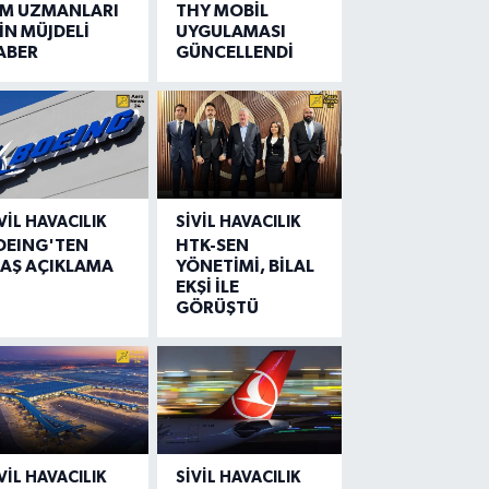
IM UZMANLARI
THY MOBİL
İN MÜJDELİ
UYGULAMASI
ABER
GÜNCELLENDİ
VIL HAVACILIK
SIVIL HAVACILIK
OEING'TEN
HTK-SEN
LAŞ AÇIKLAMA
YÖNETİMİ, BİLAL
EKŞİ İLE
GÖRÜŞTÜ
VIL HAVACILIK
SIVIL HAVACILIK