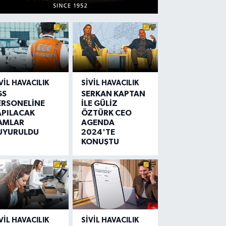
VIL HAVACILIK
SIVIL HAVACILIK
GS
SERKAN KAPTAN
ERSONELİNE
İLE GÜLİZ
APILACAK
ÖZTÜRK CEO
AMLAR
AGENDA
UYURULDU
2024'TE
KONUŞTU
VIL HAVACILIK
SIVIL HAVACILIK