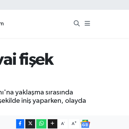
zm
ai fişek
nı'na yaklaşma sırasında
şekilde iniş yaparken, olayda
-
+
A
A