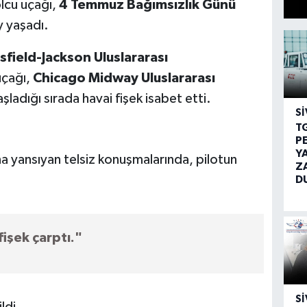
olcu uçağı,
4 Temmuz Bağımsızlık Günü
ay yaşadı.
sfield-Jackson Uluslararası
uçağı,
Chicago Midway Uluslararası
aşladığı sırada havai fişek isabet etti.
SI
T
P
Y
na yansıyan telsiz konuşmalarında, pilotun
Z
D
fişek çarptı."
SI
ldi.