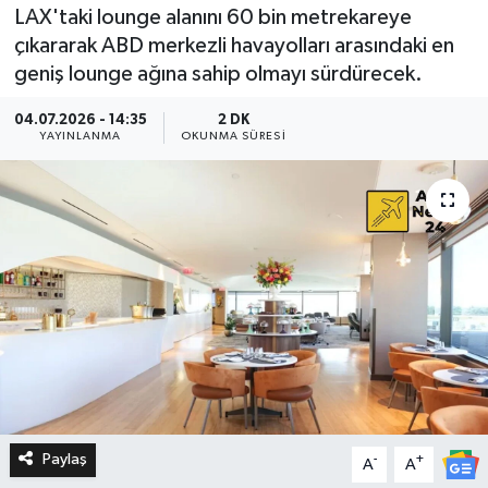
LAX'taki lounge alanını 60 bin metrekareye
çıkararak ABD merkezli havayolları arasındaki en
geniş lounge ağına sahip olmayı sürdürecek.
04.07.2026 - 14:35
2 DK
YAYINLANMA
OKUNMA SÜRESI
Paylaş
-
+
A
A