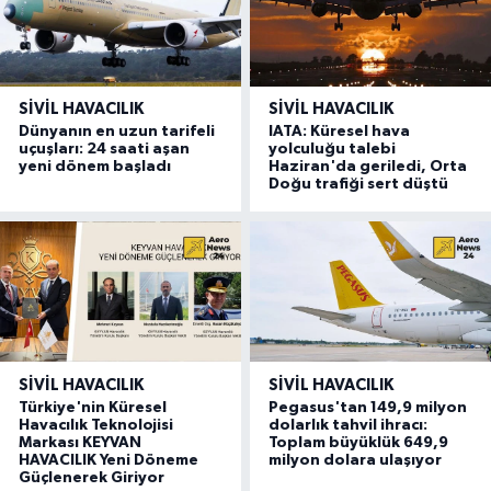
SIVIL HAVACILIK
SIVIL HAVACILIK
Dünyanın en uzun tarifeli
IATA: Küresel hava
uçuşları: 24 saati aşan
yolculuğu talebi
yeni dönem başladı
Haziran'da geriledi, Orta
Doğu trafiği sert düştü
SIVIL HAVACILIK
SIVIL HAVACILIK
Türkiye'nin Küresel
Pegasus'tan 149,9 milyon
Havacılık Teknolojisi
dolarlık tahvil ihracı:
Markası KEYVAN
Toplam büyüklük 649,9
HAVACILIK Yeni Döneme
milyon dolara ulaşıyor
Güçlenerek Giriyor