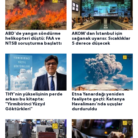
ABD'de yangın söndürme
AKOM'dan İstanbul için
helikopteri düştü: FAA ve
sağanak uyarısı: Sıcaklıklar
NTSB soruşturma başlattı
5 derece düşecek
THY'nin yükselişinin perde
Etna Yanardağı yeniden
arkası bu kitapta:
faaliyete geçti: Katanya
"Yirmibirinci Yüzyıl
Havalimanı'nda uçuşlar
Göktürkleri"
durduruldu