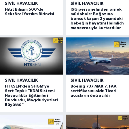
SIVIL HAVACILIK
SIVIL HAVACILIK
Hitit Bilişim 500’de
ISG personelinden örnek
Sektörel Yazılım Birincisi
müdahale: Boğazına
boncuk kaçan 2 yaşındaki
bebeğin hayatını Heimlich
manevrasıyla kurtardılar
SIVIL HAVACILIK
SIVIL HAVACILIK
HTKSEN’den SHGM’ye
Boeing 737 MAX 7, FAA
Sert Tepki: “KDM Sistemi
sertifikasını aldı: Ticari
Havacılıkta Eğitimleri
uçuşların önü açıldı
Durdurdu, Mağduriyetleri
Büyüttü”