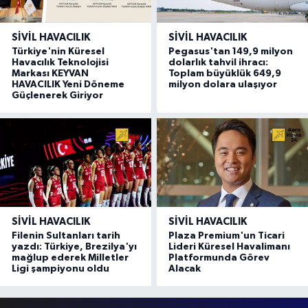
SIVIL HAVACILIK
SIVIL HAVACILIK
Türkiye'nin Küresel
Pegasus'tan 149,9 milyon
Havacılık Teknolojisi
dolarlık tahvil ihracı:
Markası KEYVAN
Toplam büyüklük 649,9
HAVACILIK Yeni Döneme
milyon dolara ulaşıyor
Güçlenerek Giriyor
SIVIL HAVACILIK
SIVIL HAVACILIK
Filenin Sultanları tarih
Plaza Premium'un Ticari
yazdı: Türkiye, Brezilya'yı
Lideri Küresel Havalimanı
mağlup ederek Milletler
Platformunda Görev
Ligi şampiyonu oldu
Alacak