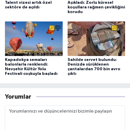
Talent vizesi artık özel
Açıkladı: Zorlu küresel
sektöre de açıldı
koşullara rağmen çevikliğini
korudu
Kapadokya semaları
Sahilde servet bulundu:
balonlarla renklendi:
Denizde sürüklenen
Nevşehir Kültür Yolu
çantalardan 700 bin avro
Festivali coşkuyla başladı
çıktı
Yorumlar