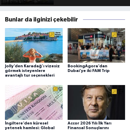
Bunlar da ilginizi çekebilir
Jolly’den Karadağ’ı vizesiz
BookingAgora’dan
görmek isteyenlere
Dubai’ye iki FAM Trip
avantajlı tur seçenekleri
İngiltere’den küresel
Accor 2026 Yılı İlk Yarı
yetenek hamlesi: Global
Finansal Sonuçlarını