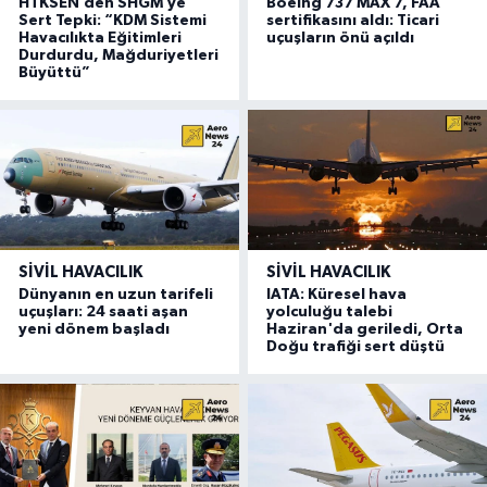
HTKSEN’den SHGM’ye
Boeing 737 MAX 7, FAA
Sert Tepki: “KDM Sistemi
sertifikasını aldı: Ticari
Havacılıkta Eğitimleri
uçuşların önü açıldı
Durdurdu, Mağduriyetleri
Büyüttü”
SIVIL HAVACILIK
SIVIL HAVACILIK
Dünyanın en uzun tarifeli
IATA: Küresel hava
uçuşları: 24 saati aşan
yolculuğu talebi
yeni dönem başladı
Haziran'da geriledi, Orta
Doğu trafiği sert düştü