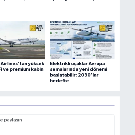
 Airlines'tan yüksek
Elektrikli uçaklar Avrupa
-Fi ve premium kabin
semalarında yeni dönemi
başlatabilir: 2030'lar
hedefte