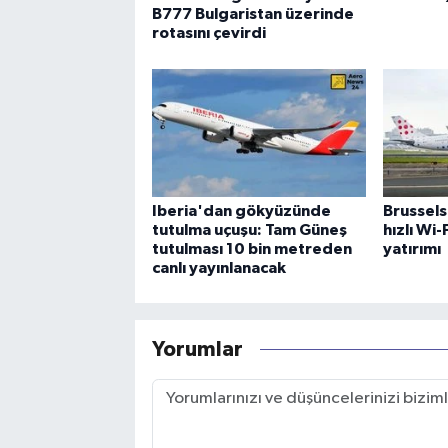
B777 Bulgaristan üzerinde
rotasını çevirdi
Iberia'dan gökyüzünde
Brussels
tutulma uçuşu: Tam Güneş
hızlı Wi
tutulması 10 bin metreden
yatırımı
canlı yayınlanacak
Yorumlar