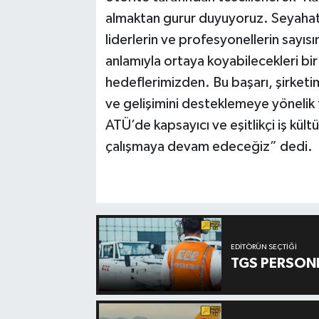
almaktan gurur duyuyoruz. Seyahat 
liderlerin ve profesyonellerin sayısı
anlamıyla ortaya koyabilecekleri b
hedeflerimizden. Bu başarı, şirketim
ve gelişimini desteklemeye yönelik t
ATÜ’de kapsayıcı ve eşitlikçi iş kültü
çalışmaya devam edeceğiz” dedi.
EDITÖRÜN SEÇTIĞI
TGS PERSON