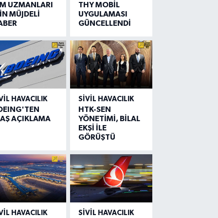
IM UZMANLARI
THY MOBİL
İN MÜJDELİ
UYGULAMASI
ABER
GÜNCELLENDİ
VIL HAVACILIK
SIVIL HAVACILIK
OEING'TEN
HTK-SEN
LAŞ AÇIKLAMA
YÖNETİMİ, BİLAL
EKŞİ İLE
GÖRÜŞTÜ
VIL HAVACILIK
SIVIL HAVACILIK