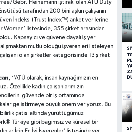
Free/Gebr. Heinemann iştiraki olan ATÜ Duty
nstitüsü tarafından 200 bini aşkın çalışanın
Güven İndeksi (Trust Index™) anket verilerine
 Women’ listesinde, 355 şirket arasından
oldu. Kapsayıcı ve güvene dayalı iş yeri
alışmaktan mutlu olduğu işverenleri listeleyen
SI
lışanı olan şirketler kategorisinde 13 şirket
T
P
Y
Z
D
can,
‘’ATÜ olarak, insan kaynağımızın en
z. Özellikle kadın çalışanlarımızın
endilerini güvende bir iş ortamında
itikalar geliştirmeye büyük önem veriyoruz. Bu
bilirlik çatısı altında yürüttüğümüz
rk® Türkiye gibi bağımsız ve küresel bir
SI
nlar İçin En İyi İşverenler’ listesinde yer