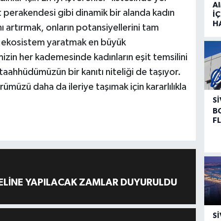
A
perakendesi gibi dinamik bir alanda kadın
İÇ
H
nı artırmak, onların potansiyellerini tam
ir ekosistem yaratmak en büyük
izin her kademesinde kadınların eşit temsilini
aahhüdümüzün bir kanıtı niteliği de taşıyor.
rümüzü daha da ileriye taşımak için kararlılıkla
SI
B
F
ELİNE YAPILACAK ZAMLAR DUYURULDU
SI