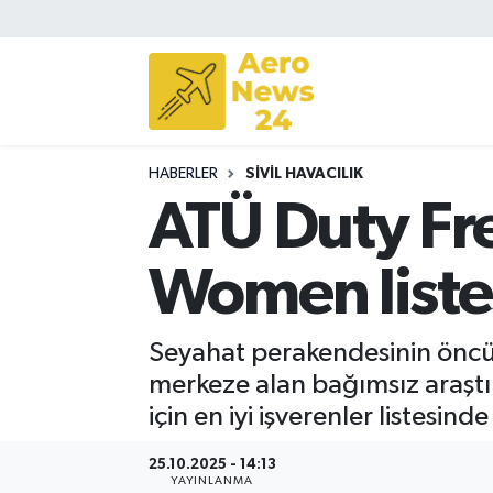
Sivil Havacılık
Savunma Sanayii
HABERLER
SIVIL HAVACILIK
Turizm
ATÜ Duty Fr
Women liste
Seyahat perakendesinin öncü
merkeze alan bağımsız araştır
için en iyi işverenler listesinde
25.10.2025 - 14:13
YAYINLANMA