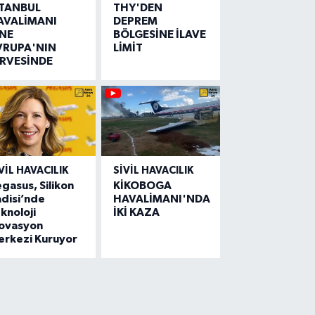
STANBUL
THY'DEN
AVALİMANI
DEPREM
İNE
BÖLGESİNE İLAVE
VRUPA'NIN
LİMİT
İRVESİNDE
VIL HAVACILIK
SIVIL HAVACILIK
gasus, Silikon
KİKOBOGA
disi’nde
HAVALİMANI'NDA
knoloji
İKİ KAZA
novasyon
erkezi Kuruyor