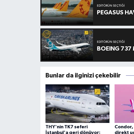
EDITÖRÜN SEÇTIĞI
PEGASUS HAV
EDITÖRÜN SEÇTIĞI
BOEING 737 
Bunlar da ilginizi çekebilir
THY'nin TK7 seferi
Condor, 
İstanbul'a geri dönüyor:
direkt uç