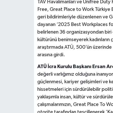
TAV Havalimanları ve Unifree Duty 
Free, Great Place to Work Türkiye E
geri bildirimleriyle düzenlenen ve 
dayanan ‘2025 Best Workplaces for
belirlenen 36 organizasyondan biri 
kültürünü benimseyerek kadınların ç
araştırmada ATÜ, 500’ün üzerinde ça
arasına girdi.
ATÜ İcra Kurulu Başkanı Ersan Ar
değerli varlığımız olduğuna inanıyoru
güçlenmesi, kariyer gelişimleri ve k
hissetmeleri için sürdürülebilir pol
yaklaşımla insan, kültür ve sürdürüle
çalışmalarımızın, Great Place To Wo
otorite tarafından tescillenerek ‘Kadı