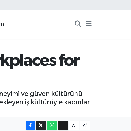
zm
kplaces for
neyimi ve güven kültürünü
ekleyen iş kültürüyle kadınlar
-
+
A
A