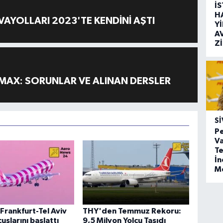
İ
H
AYOLLARI 2023'TE KENDİNİ AŞTI
Y
A
Z
MAX: SORUNLAR VE ALINAN DERSLER
SI
Pe
Va
Te
İ
M
Frankfurt-Tel Aviv
THY'den Temmuz Rekoru:
uşlarını başlattı
9,5 Milyon Yolcu Taşıdı