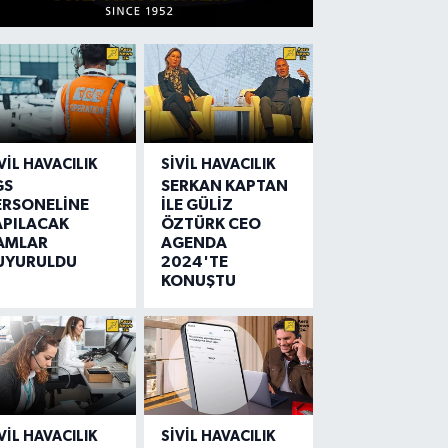
VIL HAVACILIK
SIVIL HAVACILIK
GS
SERKAN KAPTAN
ERSONELİNE
İLE GÜLİZ
APILACAK
ÖZTÜRK CEO
AMLAR
AGENDA
UYURULDU
2024'TE
KONUŞTU
VIL HAVACILIK
SIVIL HAVACILIK