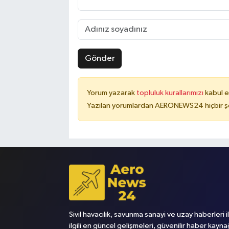
Gönder
Yorum yazarak
topluluk kurallarımızı
kabul e
Yazılan yorumlardan AERONEWS24 hiçbir şe
Sivil havacılık, savunma sanayi ve uzay haberleri i
ilgili en güncel gelişmeleri, güvenilir haber kayna