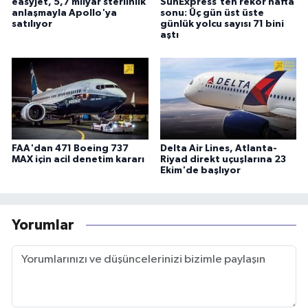
easyJet, 5,7 milyar sterlinlik
SunExpress’ten rekor hafta
anlaşmayla Apollo'ya
sonu: Üç gün üst üste
satılıyor
günlük yolcu sayısı 71 bini
aştı
FAA'dan 471 Boeing 737
Delta Air Lines, Atlanta-
MAX için acil denetim kararı
Riyad direkt uçuşlarına 23
Ekim'de başlıyor
Yorumlar