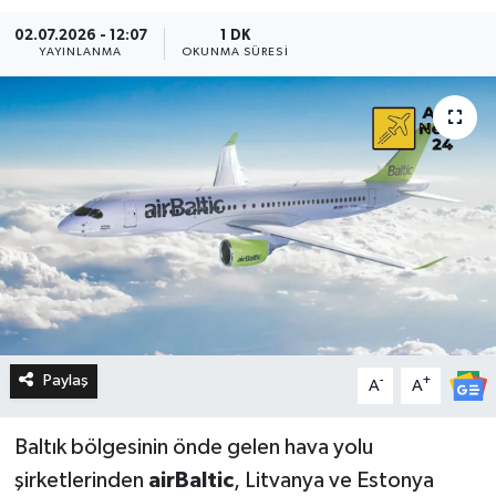
02.07.2026 - 12:07
1 DK
YAYINLANMA
OKUNMA SÜRESI
Paylaş
-
+
A
A
Baltık bölgesinin önde gelen hava yolu
şirketlerinden
airBaltic
, Litvanya ve Estonya