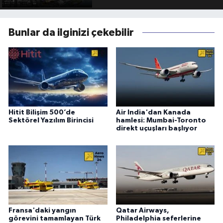
Bunlar da ilginizi çekebilir
Hitit Bilişim 500’de
Air India'dan Kanada
Sektörel Yazılım Birincisi
hamlesi: Mumbai-Toronto
direkt uçuşları başlıyor
Fransa'daki yangın
Qatar Airways,
görevini tamamlayan Türk
Philadelphia seferlerine