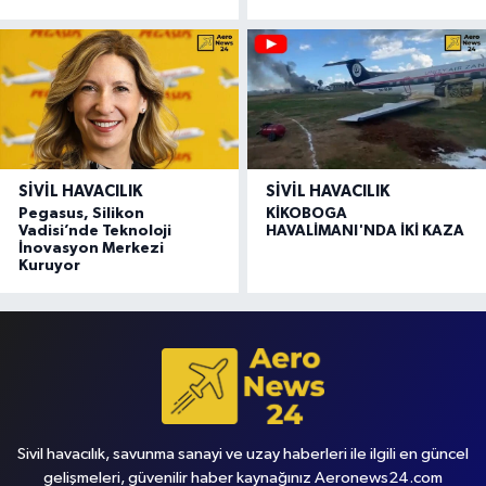
SIVIL HAVACILIK
SIVIL HAVACILIK
Pegasus, Silikon
KİKOBOGA
Vadisi’nde Teknoloji
HAVALİMANI'NDA İKİ KAZA
İnovasyon Merkezi
Kuruyor
Sivil havacılık, savunma sanayi ve uzay haberleri ile ilgili en güncel
gelişmeleri, güvenilir haber kaynağınız Aeronews24.com