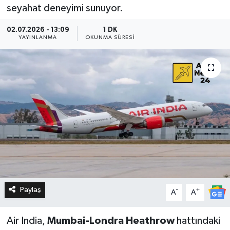
seyahat deneyimi sunuyor.
02.07.2026 - 13:09
1 DK
YAYINLANMA
OKUNMA SÜRESI
Paylaş
-
+
A
A
Air India,
Mumbai-Londra Heathrow
hattındaki