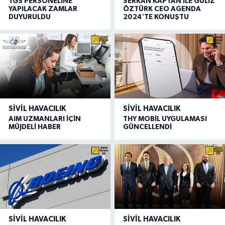
TGS PERSONELİNE
SERKAN KAPTAN İLE GÜLİZ
YAPILACAK ZAMLAR
ÖZTÜRK CEO AGENDA
DUYURULDU
2024'TE KONUŞTU
SIVIL HAVACILIK
SIVIL HAVACILIK
AIM UZMANLARI İÇİN
THY MOBİL UYGULAMASI
MÜJDELİ HABER
GÜNCELLENDİ
SIVIL HAVACILIK
SIVIL HAVACILIK