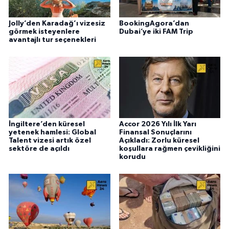
Jolly’den Karadağ’ı vizesiz
BookingAgora’dan
görmek isteyenlere
Dubai’ye iki FAM Trip
avantajlı tur seçenekleri
İngiltere’den küresel
Accor 2026 Yılı İlk Yarı
yetenek hamlesi: Global
Finansal Sonuçlarını
Talent vizesi artık özel
Açıkladı: Zorlu küresel
sektöre de açıldı
koşullara rağmen çevikliğini
korudu