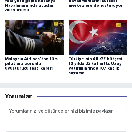
faaliyete geçti: Katanya
havalimanlarını küresel
Havalimanı'nda uçuşlar
merkezlere dönüştürüyor
durduruldu
Malaysia Airlines'tan tüm
Türkiye'nin AR-GE bütçesi
pilotlara zorunlu
10 yılda 23 kat arttı: Uzay
uyuşturucu testi kararı
yatırımlarında 107 katlık
sıçrama
Yorumlar