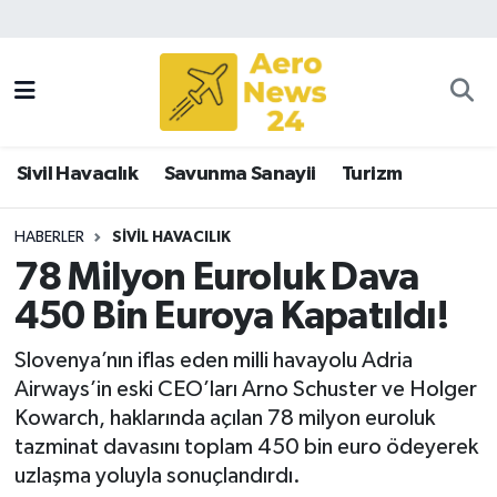
Sivil Havacılık
Savunma Sanayii
Sivil Havacılık
Savunma Sanayii
Turizm
Turizm
HABERLER
SIVIL HAVACILIK
78 Milyon Euroluk Dava
450 Bin Euroya Kapatıldı!
Slovenya’nın iflas eden milli havayolu Adria
Airways’in eski CEO’ları Arno Schuster ve Holger
Kowarch, haklarında açılan 78 milyon euroluk
tazminat davasını toplam 450 bin euro ödeyerek
uzlaşma yoluyla sonuçlandırdı.