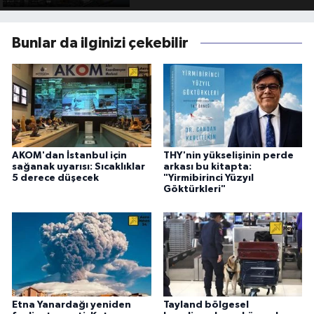
Bunlar da ilginizi çekebilir
AKOM'dan İstanbul için
THY'nin yükselişinin perde
sağanak uyarısı: Sıcaklıklar
arkası bu kitapta:
5 derece düşecek
"Yirmibirinci Yüzyıl
Göktürkleri"
Etna Yanardağı yeniden
Tayland bölgesel