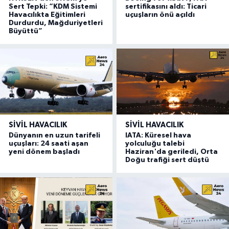
Sert Tepki: “KDM Sistemi
sertifikasını aldı: Ticari
Havacılıkta Eğitimleri
uçuşların önü açıldı
Durdurdu, Mağduriyetleri
Büyüttü”
SIVIL HAVACILIK
SIVIL HAVACILIK
Dünyanın en uzun tarifeli
IATA: Küresel hava
uçuşları: 24 saati aşan
yolculuğu talebi
yeni dönem başladı
Haziran'da geriledi, Orta
Doğu trafiği sert düştü