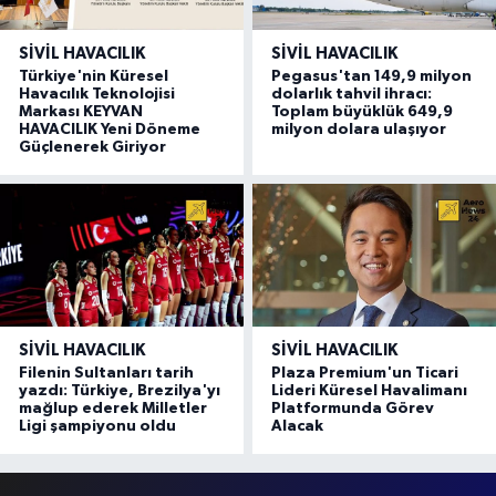
SIVIL HAVACILIK
SIVIL HAVACILIK
Türkiye'nin Küresel
Pegasus'tan 149,9 milyon
Havacılık Teknolojisi
dolarlık tahvil ihracı:
Markası KEYVAN
Toplam büyüklük 649,9
HAVACILIK Yeni Döneme
milyon dolara ulaşıyor
Güçlenerek Giriyor
SIVIL HAVACILIK
SIVIL HAVACILIK
Filenin Sultanları tarih
Plaza Premium'un Ticari
yazdı: Türkiye, Brezilya'yı
Lideri Küresel Havalimanı
mağlup ederek Milletler
Platformunda Görev
Ligi şampiyonu oldu
Alacak