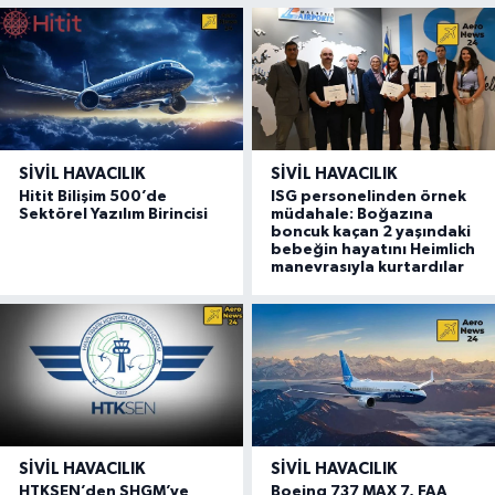
SIVIL HAVACILIK
SIVIL HAVACILIK
Hitit Bilişim 500’de
ISG personelinden örnek
Sektörel Yazılım Birincisi
müdahale: Boğazına
boncuk kaçan 2 yaşındaki
bebeğin hayatını Heimlich
manevrasıyla kurtardılar
SIVIL HAVACILIK
SIVIL HAVACILIK
HTKSEN’den SHGM’ye
Boeing 737 MAX 7, FAA