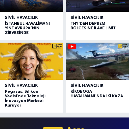
SIVIL HAVACILIK
SIVIL HAVACILIK
İSTANBUL HAVALİMANI
THY'DEN DEPREM
YİNE AVRUPA'NIN
BÖLGESİNE İLAVE LİMİT
ZİRVESİNDE
SIVIL HAVACILIK
SIVIL HAVACILIK
Pegasus, Silikon
KİKOBOGA
Vadisi’nde Teknoloji
HAVALİMANI'NDA İKİ KAZA
İnovasyon Merkezi
Kuruyor