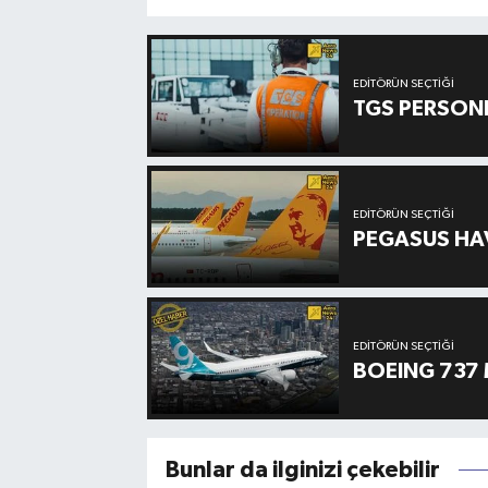
EDITÖRÜN SEÇTIĞI
TGS PERSON
EDITÖRÜN SEÇTIĞI
PEGASUS HAV
EDITÖRÜN SEÇTIĞI
BOEING 737 
Bunlar da ilginizi çekebilir