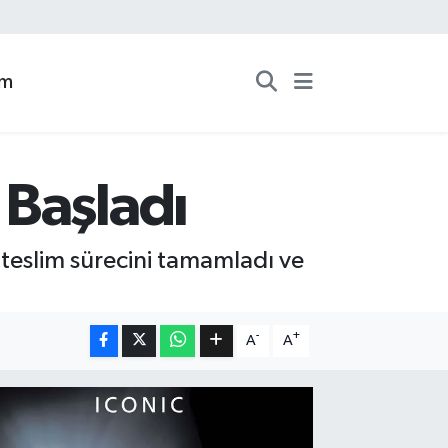
zm
 Başladı
n teslim sürecini tamamladı ve
-
+
A
A