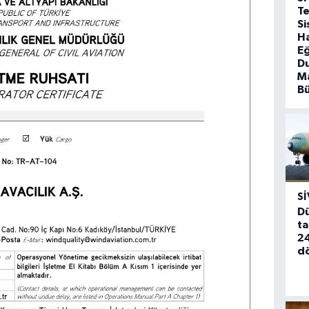
T
Si
Ha
Eğ
D
Ma
B
SI
Dü
ta
24
d