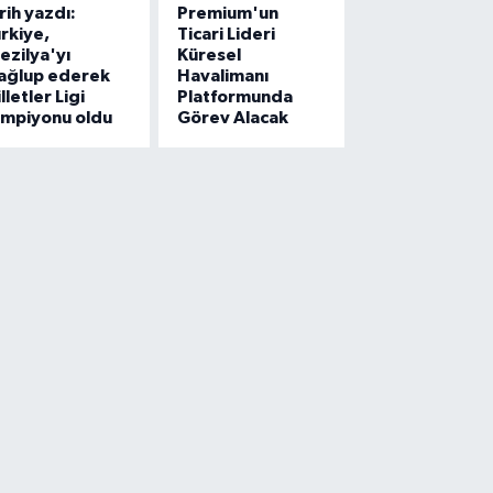
rih yazdı:
Premium'un
rkiye,
Ticari Lideri
ezilya'yı
Küresel
ağlup ederek
Havalimanı
lletler Ligi
Platformunda
ampiyonu oldu
Görev Alacak