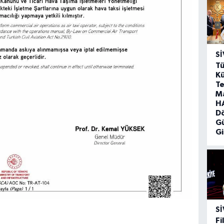
SI
Tü
Kü
Te
M
HA
D
G
Gi
SI
Fi