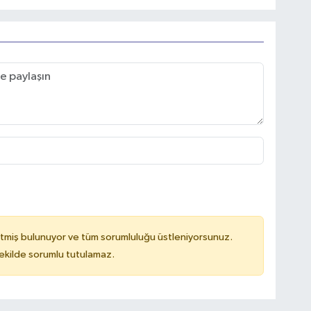
tmiş bulunuyor ve tüm sorumluluğu üstleniyorsunuz.
kilde sorumlu tutulamaz.