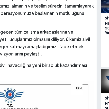
atımızı almanın ve teslim sürecini tamamlayarak
a operasyonumuza başlamanın mutluluğunu
SI
Hi
5
 geçen tüm çalışma arkadaşlarına ve
Ya
li uçuşlarımız olmasını diliyor, ülkemiz sivil
değer katmayı amaçladığımızı ifade etmek
vizyonlarını paylaştı.
ivil havacılığına yeni bir soluk kazandırması
SI
H
S