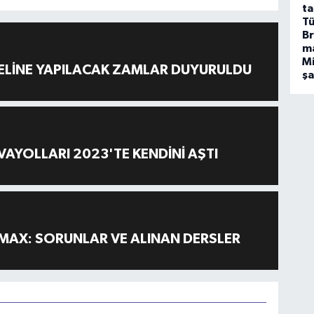
ta
Tü
Br
m
Mi
ELİNE YAPILACAK ZAMLAR DUYURULDU
ş
AYOLLARI 2023'TE KENDİNİ AŞTI
MAX: SORUNLAR VE ALINAN DERSLER