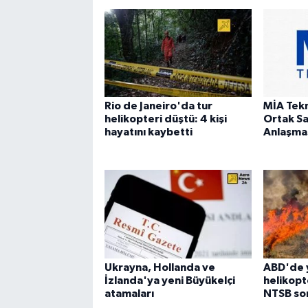
Rio de Janeiro'da tur
MİA Tek
helikopteri düştü: 4 kişi
Ortak S
hayatını kaybetti
Anlaşmas
Ukrayna, Hollanda ve
ABD'de 
İzlanda'ya yeni Büyükelçi
helikopt
atamaları
NTSB sor