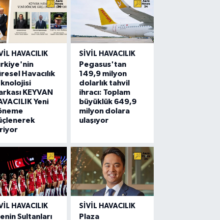
VIL HAVACILIK
SIVIL HAVACILIK
rkiye'nin
Pegasus'tan
resel Havacılık
149,9 milyon
knolojisi
dolarlık tahvil
arkası KEYVAN
ihracı: Toplam
VACILIK Yeni
büyüklük 649,9
öneme
milyon dolara
üçlenerek
ulaşıyor
riyor
VIL HAVACILIK
SIVIL HAVACILIK
lenin Sultanları
Plaza