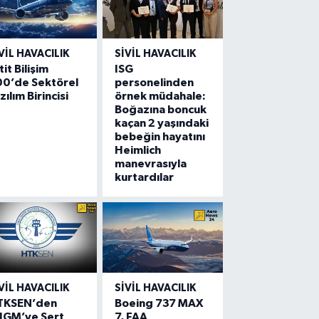
VIL HAVACILIK
SIVIL HAVACILIK
tit Bilişim
ISG
00’de Sektörel
personelinden
zılım Birincisi
örnek müdahale:
Boğazına boncuk
kaçan 2 yaşındaki
bebeğin hayatını
Heimlich
manevrasıyla
kurtardılar
VIL HAVACILIK
SIVIL HAVACILIK
TKSEN’den
Boeing 737 MAX
HGM’ye Sert
7, FAA