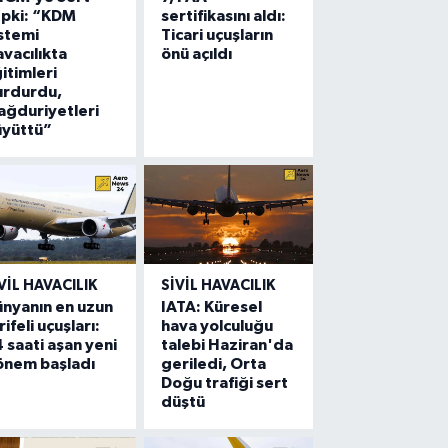
epki: “KDM
sertifikasını aldı:
stemi
Ticari uçuşların
vacılıkta
önü açıldı
itimleri
urdurdu,
ğduriyetleri
üyüttü”
VIL HAVACILIK
SIVIL HAVACILIK
nyanın en uzun
IATA: Küresel
rifeli uçuşları:
hava yolculuğu
 saati aşan yeni
talebi Haziran'da
önem başladı
geriledi, Orta
Doğu trafiği sert
düştü