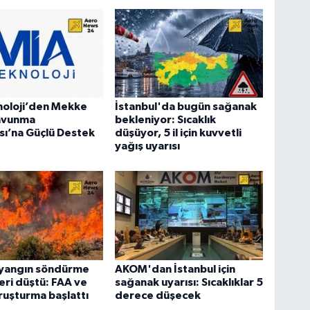
noloji’den Mekke
İstanbul'da bugün sağanak
avunma
bekleniyor: Sıcaklık
ı’na Güçlü Destek
düşüyor, 5 il için kuvvetli
yağış uyarısı
yangın söndürme
AKOM'dan İstanbul için
eri düştü: FAA ve
sağanak uyarısı: Sıcaklıklar 5
uşturma başlattı
derece düşecek