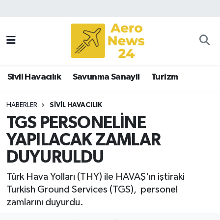
Sivil Havacılık
Savunma Sanayii
Sivil Havacılık
Savunma Sanayii
Turizm
Turizm
HABERLER
SIVIL HAVACILIK
TGS PERSONELİNE
YAPILACAK ZAMLAR
DUYURULDU
Türk Hava Yolları (THY) ile HAVAŞ'ın iştiraki
Turkish Ground Services (TGS), personel
zamlarını duyurdu.