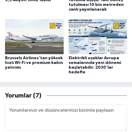
tutulması 10 bin metreden
canlı yayınlanacak
Brussels Airlines'tan yüksek
Elektrikli uçaklar Avrupa
hızlı Wi-Fi ve premium kabin
semalarında yeni dönemi
yatırımı
başlatabilir: 2030'lar
hedefte
Yorumlar (7)