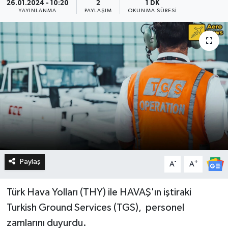
26.01.2024 - 10:20
2
1 DK
YAYINLANMA
PAYLAŞIM
OKUNMA SÜRESI
Paylaş
-
+
A
A
Türk Hava Yolları (THY) ile HAVAŞ'ın iştiraki
Turkish Ground Services (TGS), personel
zamlarını duyurdu.