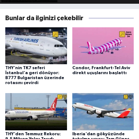
Bunlar da ilginizi çekebilir
THY'nin TK7 seferi
Condor, Frankfurt-Tel Aviv
İstanbul'a geri dönüyor:
direkt uçuşlarını başlattı
B777 Bulgaristan üzerinde
rotasını çevirdi
THY'den Temmuz Rekoru:
Iberia'dan gökyüzünde
9,5 Milyon Yolcu Taşıdı
tutulma uçuşu: Tam Güneş