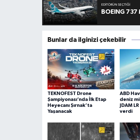
EDITÖRÜN SEÇTIĞI
BOEING 737 
Bunlar da ilginizi çekebilir
TEKNOFEST Drone
ABD Hav
Şampiyonası’nda İlk Etap
deniz mil
Heyecanı Şırnak’ta
JDAM LR
Yaşanacak
verdi