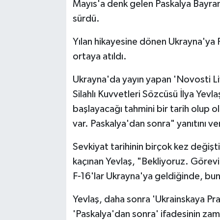
Mayıs'a denk gelen Paskalya Bayram
sürdü.
Yılan hikayesine dönen Ukrayna'ya F
ortaya atıldı.
Ukrayna'da yayın yapan 'Novosti L
Silahlı Kuvvetleri Sözcüsü İlya Yevl
başlayacağı tahmini bir tarih olup 
var. Paskalya'dan sonra" yanıtını ve
Sevkiyat tarihinin birçok kez değişt
kaçınan Yevlaş, "Bekliyoruz. Görevim
F-16'lar Ukrayna'ya geldiğinde, bunu
Yevlaş, daha sonra 'Ukrainskaya Pr
'Paskalya'dan sonra' ifadesinin zama