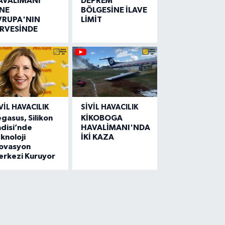
AVALİMANI
DEPREM
İNE
BÖLGESİNE İLAVE
VRUPA'NIN
LİMİT
İRVESİNDE
VIL HAVACILIK
SIVIL HAVACILIK
gasus, Silikon
KİKOBOGA
disi’nde
HAVALİMANI'NDA
knoloji
İKİ KAZA
novasyon
erkezi Kuruyor