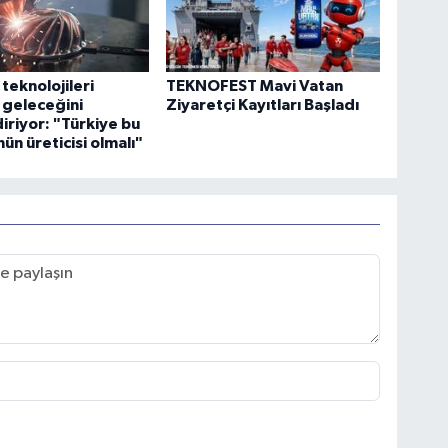
 teknolojileri
TEKNOFEST Mavi Vatan
 geleceğini
Ziyaretçi Kayıtları Başladı
diriyor: "Türkiye bu
n üreticisi olmalı"