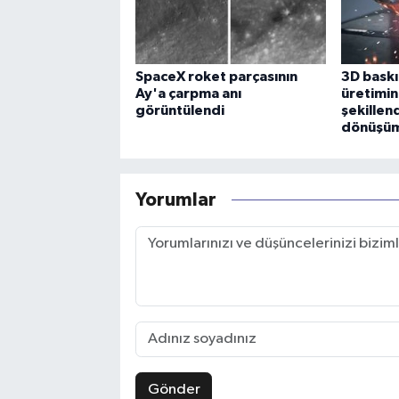
SpaceX roket parçasının
3D baskı
Ay'a çarpma anı
üretimin
görüntülendi
şekillen
dönüşümü
Yorumlar
Gönder