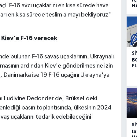
lı F-16 avcı uçaklarını en kısa sürede hava
H
arı en kısa sürede teslim almayı bekliyoruz"
 Kiev'e F-16 verecek
SI
de bulunan F-16 savaş uçaklarının, Ukraynalı
B
lamasının ardından Kiev'e gönderilmesine izin
F
 Danimarka ise 19 F-16 uçağını Ukrayna'ya
ı Ludivine Dedonder de, Brüksel'deki
nlediği basın toplantısında, ülkesinin 2024
vaş uçaklarını tedarik edebileceğini
SI
İ