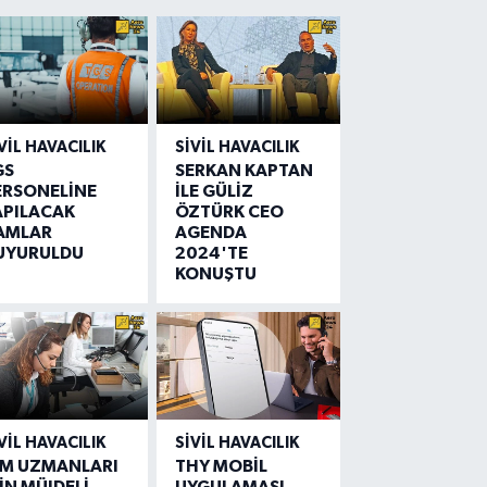
VIL HAVACILIK
SIVIL HAVACILIK
GS
SERKAN KAPTAN
ERSONELİNE
İLE GÜLİZ
APILACAK
ÖZTÜRK CEO
AMLAR
AGENDA
UYURULDU
2024'TE
KONUŞTU
VIL HAVACILIK
SIVIL HAVACILIK
IM UZMANLARI
THY MOBİL
İN MÜJDELİ
UYGULAMASI