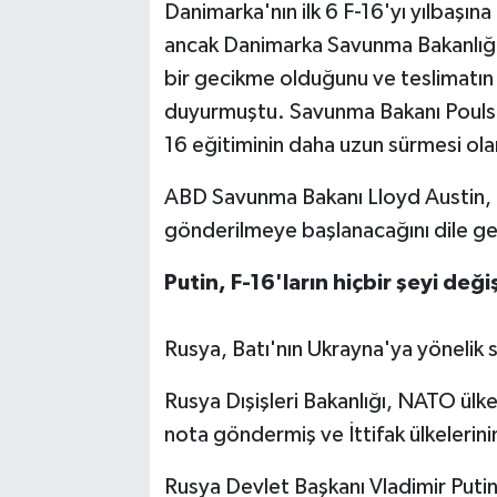
Danimarka'nın ilk 6 F-16'yı yılbaşın
ancak Danimarka Savunma Bakanlığı,
bir gecikme olduğunu ve teslimatın 2
duyurmuştu. Savunma Bakanı Poulsen
16 eğitiminin daha uzun sürmesi olar
ABD Savunma Bakanı Lloyd Austin, F-
gönderilmeye başlanacağını dile get
Putin, F-16'ların hiçbir şeyi değ
Rusya, Batı'nın Ukrayna'ya yönelik sil
Rusya Dışişleri Bakanlığı, NATO ülkele
nota göndermiş ve İttifak ülkelerini
Rusya Devlet Başkanı Vladimir Puti