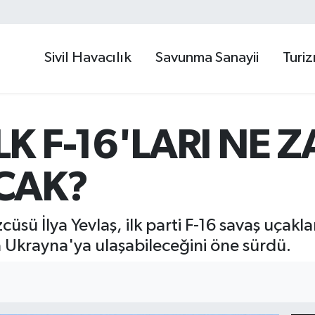
Sivil Havacılık
Savunma Sanayii
Turi
LK F-16'LARI NE
CAK?
cüsü İlya Yevlaş, ilk parti F-16 savaş uçak
Ukrayna'ya ulaşabileceğini öne sürdü.