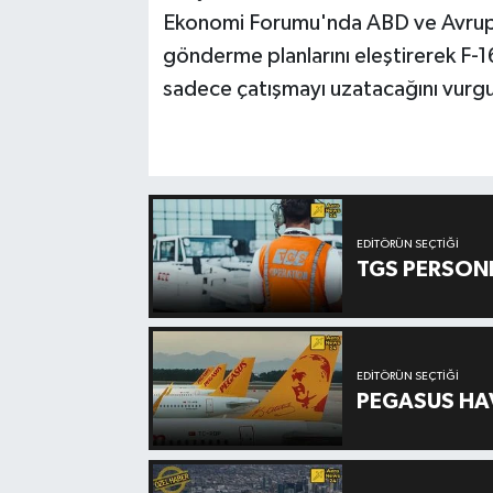
Ekonomi Forumu'nda ABD ve Avrupa ü
gönderme planlarını eleştirerek F-16
sadece çatışmayı uzatacağını vurgu
EDITÖRÜN SEÇTIĞI
TGS PERSON
EDITÖRÜN SEÇTIĞI
PEGASUS HAV