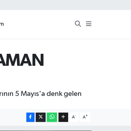
zm
 ZAMAN
larının 5 Mayıs'a denk gelen
-
+
A
A