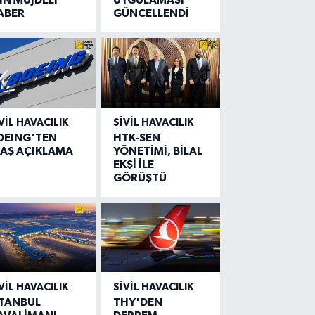
ABER
GÜNCELLENDİ
VIL HAVACILIK
SIVIL HAVACILIK
OEING'TEN
HTK-SEN
LAŞ AÇIKLAMA
YÖNETİMİ, BİLAL
EKŞİ İLE
GÖRÜŞTÜ
VIL HAVACILIK
SIVIL HAVACILIK
STANBUL
THY'DEN