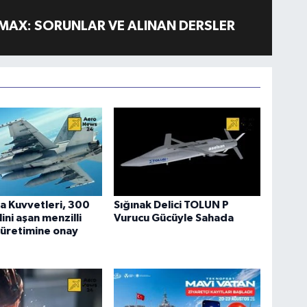
MAX: SORUNLAR VE ALINAN DERSLER
a Kuvvetleri, 300
Sığınak Delici TOLUN P
ini aşan menzilli
Vurucu Gücüyle Sahada
 üretimine onay