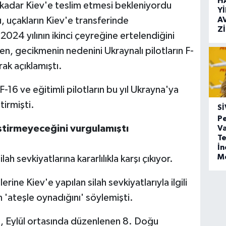
H
a kadar Kiev'e teslim etmesi bekleniyordu
Y
A
 uçakların Kiev'e transferinde
Z
024 yılının ikinci çeyreğine ertelendiğini
, gecikmenin nedenini Ukraynalı pilotların F-
ak açıklamıştı.
16 ve eğitimli pilotların bu yıl Ukrayna'ya
irmişti.
SI
Pe
iştirmeyeceğini vurgulamıştı
Va
Te
İ
M
ah sevkiyatlarına kararlılıkla karşı çıkıyor.
rine Kiev'e yapılan silah sevkiyatlarıyla ilgili
n 'ateşle oynadığını' söylemişti.
n, Eylül ortasında düzenlenen 8. Doğu