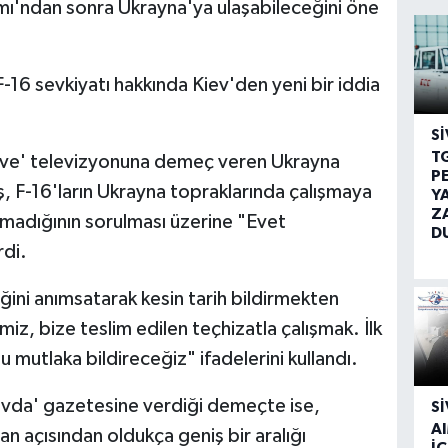
ı'ndan sonra Ukrayna'ya ulaşabileceğini öne
-16 sevkiyatı hakkında Kiev'den yeni bir iddia
SI
T
ive' televizyonuna demeç veren Ukrayna
P
aş, F-16'ların Ukrayna topraklarında çalışmaya
Y
Z
olmadığının sorulması üzerine "Evet
D
rdi.
iğini anımsatarak kesin tarih bildirmekten
iz, bize teslim edilen teçhizatla çalışmak. İlk
 mutlaka bildireceğiz" ifadelerini kullandı.
avda' gazetesine verdiği demeçte ise,
SI
A
n açısından oldukça geniş bir aralığı
İÇ