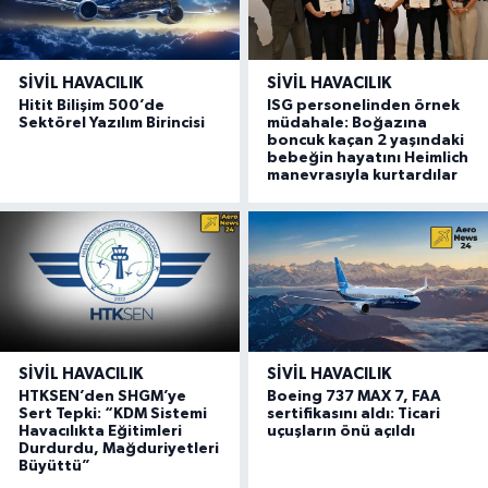
SIVIL HAVACILIK
SIVIL HAVACILIK
Hitit Bilişim 500’de
ISG personelinden örnek
Sektörel Yazılım Birincisi
müdahale: Boğazına
boncuk kaçan 2 yaşındaki
bebeğin hayatını Heimlich
manevrasıyla kurtardılar
SIVIL HAVACILIK
SIVIL HAVACILIK
HTKSEN’den SHGM’ye
Boeing 737 MAX 7, FAA
Sert Tepki: “KDM Sistemi
sertifikasını aldı: Ticari
Havacılıkta Eğitimleri
uçuşların önü açıldı
Durdurdu, Mağduriyetleri
Büyüttü”