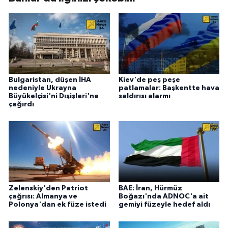
Bulgaristan, düşen İHA
Kiev'de peş peşe
nedeniyle Ukrayna
patlamalar: Başkentte hava
Büyükelçisi'ni Dışişleri'ne
saldırısı alarmı
çağırdı
Zelenskiy'den Patriot
BAE: İran, Hürmüz
çağrısı: Almanya ve
Boğazı'nda ADNOC'a ait
Polonya'dan ek füze istedi
gemiyi füzeyle hedef aldı