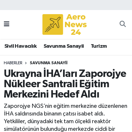
Sivil Havacılık
Savunma Sanayii
Sivil Havacılık
Savunma Sanayii
Turizm
Turizm
HABERLER
SAVUNMA SANAYII
Ukrayna İHA’ları Zaporojye
Nükleer Santrali Eğitim
Merkezini Hedef Aldı
Zaporojye NGS’nin eğitim merkezine düzenlenen
İHA saldırısında binanın çatısı isabet aldı.
Yetkililer, dünyadaki tek tam ölçekli reaktör
simülatörünün bulunduğu merkezde ciddi bir