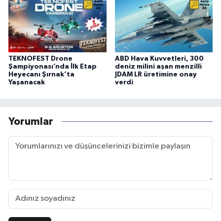
TEKNOFEST Drone
ABD Hava Kuvvetleri, 300
Şampiyonası’nda İlk Etap
deniz milini aşan menzilli
Heyecanı Şırnak’ta
JDAM LR üretimine onay
Yaşanacak
verdi
Yorumlar