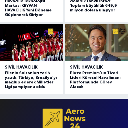
Havacılık Teknolojisi
dolarlık tahvil ihracı:
Markası KEYVAN
Toplam büyüklük 649,9
HAVACILIK Yeni Döneme
milyon dolara ulaşıyor
Güçlenerek Giriyor
SIVIL HAVACILIK
SIVIL HAVACILIK
Filenin Sultanları tarih
Plaza Premium'un Ticari
yazdı: Türkiye, Brezilya'yı
Lideri Küresel Havalimanı
mağlup ederek Milletler
Platformunda Görev
Ligi şampiyonu oldu
Alacak