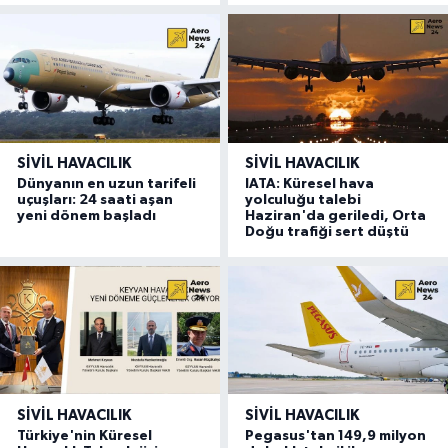
SIVIL HAVACILIK
SIVIL HAVACILIK
Dünyanın en uzun tarifeli
IATA: Küresel hava
uçuşları: 24 saati aşan
yolculuğu talebi
yeni dönem başladı
Haziran'da geriledi, Orta
Doğu trafiği sert düştü
SIVIL HAVACILIK
SIVIL HAVACILIK
Türkiye'nin Küresel
Pegasus'tan 149,9 milyon