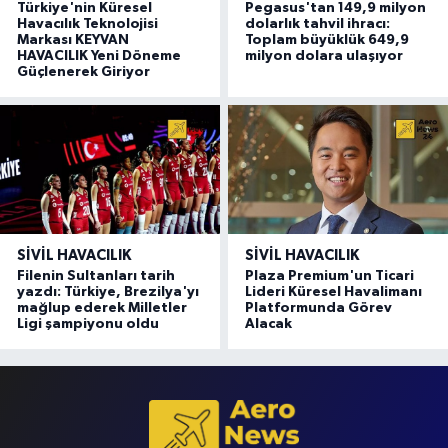
Türkiye'nin Küresel
Pegasus'tan 149,9 milyon
Havacılık Teknolojisi
dolarlık tahvil ihracı:
Markası KEYVAN
Toplam büyüklük 649,9
HAVACILIK Yeni Döneme
milyon dolara ulaşıyor
Güçlenerek Giriyor
SIVIL HAVACILIK
SIVIL HAVACILIK
Filenin Sultanları tarih
Plaza Premium'un Ticari
yazdı: Türkiye, Brezilya'yı
Lideri Küresel Havalimanı
mağlup ederek Milletler
Platformunda Görev
Ligi şampiyonu oldu
Alacak