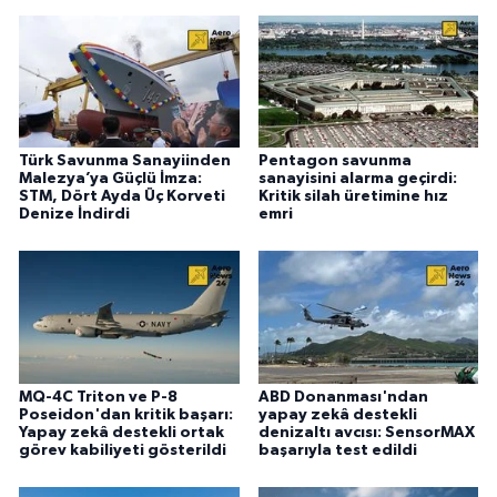
Türk Savunma Sanayiinden
Pentagon savunma
Malezya’ya Güçlü İmza:
sanayisini alarma geçirdi:
STM, Dört Ayda Üç Korveti
Kritik silah üretimine hız
Denize İndirdi
emri
MQ-4C Triton ve P-8
ABD Donanması'ndan
Poseidon'dan kritik başarı:
yapay zekâ destekli
Yapay zekâ destekli ortak
denizaltı avcısı: SensorMAX
görev kabiliyeti gösterildi
başarıyla test edildi