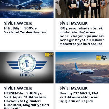
SIVIL HAVACILIK
SIVIL HAVACILIK
Hitit Bilişim 500’de
ISG personelinden örnek
Sektörel Yazılım Birincisi
müdahale: Boğazına
boncuk kaçan 2 yaşındaki
bebeğin hayatını Heimlich
manevrasıyla kurtardılar
SIVIL HAVACILIK
SIVIL HAVACILIK
HTKSEN’den SHGM’ye
Boeing 737 MAX 7, FAA
Sert Tepki: “KDM Sistemi
sertifikasını aldı: Ticari
Havacılıkta Eğitimleri
uçuşların önü açıldı
Durdurdu, Mağduriyetleri