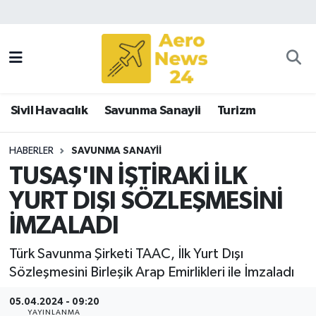
Sivil Havacılık
Savunma Sanayii
Sivil Havacılık
Savunma Sanayii
Turizm
Turizm
HABERLER
SAVUNMA SANAYII
TUSAŞ'IN İŞTİRAKİ İLK
YURT DIŞI SÖZLEŞMESİNİ
İMZALADI
Türk Savunma Şirketi TAAC, İlk Yurt Dışı
Sözleşmesini Birleşik Arap Emirlikleri ile İmzaladı
05.04.2024 - 09:20
YAYINLANMA