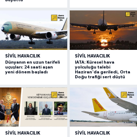
Büyüttü”
SIVIL HAVACILIK
SIVIL HAVACILIK
Dünyanın en uzun tarifeli
IATA: Küresel hava
uçuşları: 24 saati aşan
yolculuğu talebi
yeni dönem başladı
Haziran'da geriledi, Orta
Doğu trafiği sert düştü
SIVIL HAVACILIK
SIVIL HAVACILIK