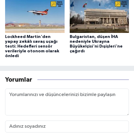
Lockheed Martin'den
Bulgaristan, düşen İHA
yapay zekâlı savaş uçağı
nedeniyle Ukrayna
testi: Hedefleri sensör
Büyükelçisi'ni Dışişleri'ne
verileriyle otonom olarak
çağırdı
önledi
Yorumlar