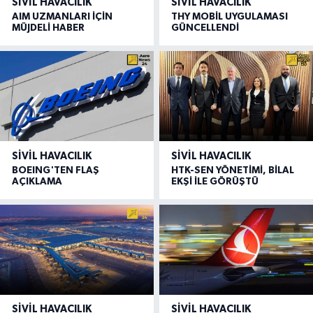
SIVIL HAVACILIK
SIVIL HAVACILIK
AIM UZMANLARI İÇİN
THY MOBİL UYGULAMASI
MÜJDELİ HABER
GÜNCELLENDİ
SIVIL HAVACILIK
SIVIL HAVACILIK
BOEING'TEN FLAŞ
HTK-SEN YÖNETİMİ, BİLAL
AÇIKLAMA
EKŞİ İLE GÖRÜŞTÜ
SIVIL HAVACILIK
SIVIL HAVACILIK