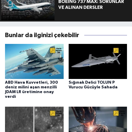
BOEING 737 MAX: SORUNLAR
VE ALINAN DERSLER
Bunlar da ilginizi çekebilir
ABD Hava Kuvvetleri, 300
Sığınak Delici TOLUN P
deniz milini aşan menzilli
Vurucu Gücüyle Sahada
JDAM LR üretimine onay
verdi