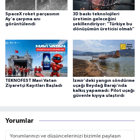
SpaceX roket parçasının
3D baskı teknolojileri
Ay'a çarpma anı
üretimin geleceğini
görüntülendi
şekillendiriyor: "Türkiye bu
dönüşümün üreticisi olmalı"
TEKNOFEST Mavi Vatan
İzmir'deki yangın söndürme
Ziyaretçi Kayıtları Başladı
uçağı Beydağ Barajı'nda
kalkış yapamadı: Pilot uçağı
güvenle kıyıya ulaştırdı
Yorumlar