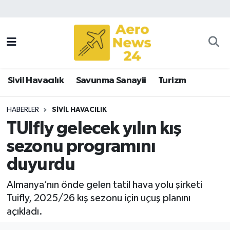
Sivil Havacılık
Savunma Sanayii
Sivil Havacılık
Savunma Sanayii
Turizm
Turizm
HABERLER
SIVIL HAVACILIK
TUIfly gelecek yılın kış
sezonu programını
duyurdu
Almanya’nın önde gelen tatil hava yolu şirketi
Tuifly, 2025/26 kış sezonu için uçuş planını
açıkladı.