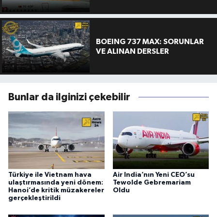
BOEING 737 MAX: SORUNLAR
VE ALINAN DERSLER
Bunlar da ilginizi çekebilir
Türkiye ile Vietnam hava
Air India’nın Yeni CEO’su
ulaştırmasında yeni dönem:
Tewolde Gebremariam
Hanoi’de kritik müzakereler
Oldu
gerçekleştirildi