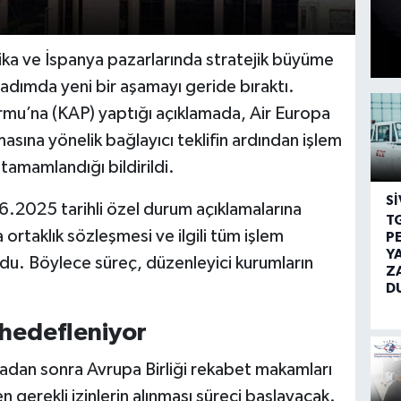
ika ve İspanya pazarlarında stratejik büyüme
adımda yeni bir aşamayı geride bıraktı.
mu’na (KAP) yaptığı açıklamada, Air Europa
asına yönelik bağlayıcı teklifin ardından işlem
amamlandığı bildirildi.
SI
025 tarihli özel durum açıklamalarına
T
 ortaklık sözleşmesi ve ilgili tüm işlem
P
Y
du. Böylece süreç, düzenleyici kurumların
Z
D
 hedefleniyor
dan sonra Avrupa Birliği rekabet makamları
n gerekli izinlerin alınması süreci başlayacak.