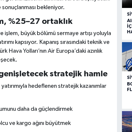
de sonuçlanması bekleniyor.
SI
m, %25–27 ortaklık
A
İÇ
H
 işlem, büyük bölümü sermaye artışı yoluyla
tırımı kapsıyor. Kapanış sırasındaki teknik ve
rk Hava Yolları’nın Air Europa’daki azınlık
eşecek.
genişletecek stratejik hamle
SI
B
atırımıyla hedeflenen stratejik kazanımlar
F
onumunu daha da güçlendirmek
yolcu ve kargo ağını büyütmek