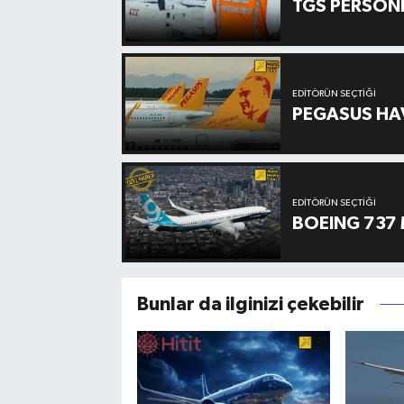
TGS PERSON
EDITÖRÜN SEÇTIĞI
PEGASUS HAV
EDITÖRÜN SEÇTIĞI
BOEING 737 
Bunlar da ilginizi çekebilir