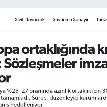
Sivil Havacılık
Savunma Sanayii
Turi
pa ortaklığında k
Sözleşmeler imzal
or
’ya %25–27 oranında azınlık ortaklık için 
 tamamladı. Süreç, düzenleyici kurumlarda
anış hedefleniyor.