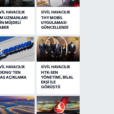
VIL HAVACILIK
SIVIL HAVACILIK
IM UZMANLARI
THY MOBİL
İN MÜJDELİ
UYGULAMASI
ABER
GÜNCELLENDİ
VIL HAVACILIK
SIVIL HAVACILIK
OEING'TEN
HTK-SEN
LAŞ AÇIKLAMA
YÖNETİMİ, BİLAL
EKŞİ İLE
GÖRÜŞTÜ