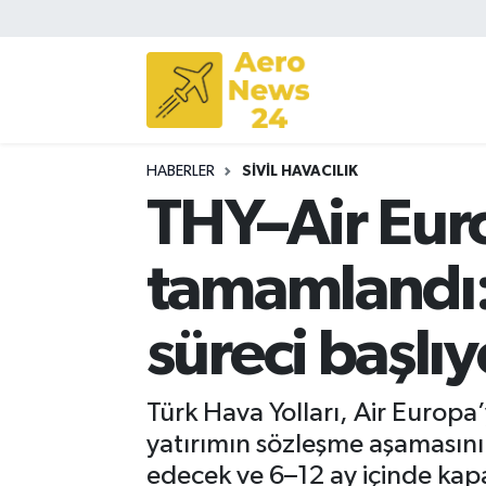
Sivil Havacılık
Savunma Sanayii
HABERLER
SIVIL HAVACILIK
Turizm
THY–Air Euro
tamamlandı: 
süreci başlıy
Türk Hava Yolları, Air Europa
yatırımın sözleşme aşamasını
edecek ve 6–12 ay içinde kap