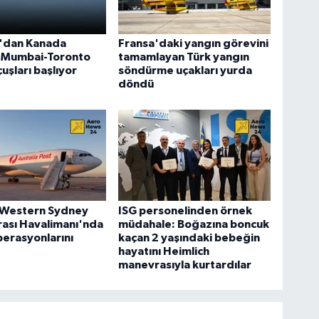
a'dan Kanada
Fransa'daki yangın görevini
: Mumbai-Toronto
tamamlayan Türk yangın
uşları başlıyor
söndürme uçakları yurda
döndü
 Western Sydney
ISG personelinden örnek
rası Havalimanı'nda
müdahale: Boğazına boncuk
erasyonlarını
kaçan 2 yaşındaki bebeğin
hayatını Heimlich
manevrasıyla kurtardılar