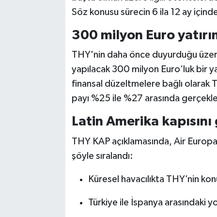
Söz konusu sürecin 6 ila 12 ay için
300 milyon Euro yatırı
THY'nin daha önce duyurduğu üzere
yapılacak 300 milyon Euro’luk bir ya
finansal düzeltmelere bağlı olarak Tü
payı %25 ile %27 arasında gerçekl
Latin Amerika kapısını 
THY KAP açıklamasında, Air Europa y
şöyle sıralandı:
Küresel havacılıkta THY’nin k
Türkiye ile İspanya arasındaki 