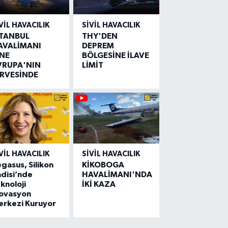
VIL HAVACILIK
SIVIL HAVACILIK
STANBUL
THY'DEN
AVALİMANI
DEPREM
İNE
BÖLGESİNE İLAVE
VRUPA'NIN
LİMİT
İRVESİNDE
VIL HAVACILIK
SIVIL HAVACILIK
gasus, Silikon
KİKOBOGA
disi’nde
HAVALİMANI'NDA
knoloji
İKİ KAZA
novasyon
erkezi Kuruyor