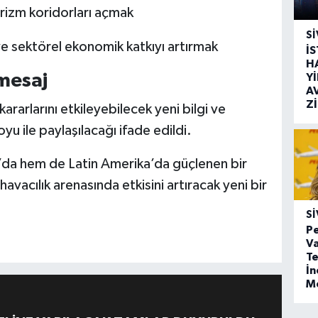
rizm koridorları açmak
SI
 ve sektörel ekonomik katkıyı artırmak
İ
H
mesaj
Y
A
Z
ararlarını etkileyebilecek yeni bilgi ve
u ile paylaşılacağı ifade edildi.
’da hem de Latin Amerika’da güçlenen bir
 havacılık arenasında etkisini artıracak yeni bir
SI
Pe
Va
Te
İ
M