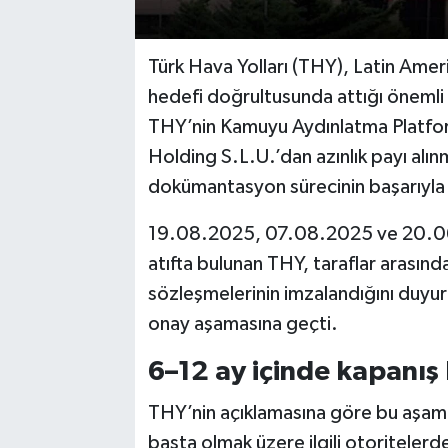
Türk Hava Yolları (THY), Latin Amer
hedefi doğrultusunda attığı önemli 
THY’nin Kamuyu Aydınlatma Platfor
Holding S.L.U.’dan azınlık payı alınm
dokümantasyon sürecinin başarıyla t
19.08.2025, 07.08.2025 ve 20.06.2
atıfta bulunan THY, taraflar arasında
sözleşmelerinin imzalandığını duyur
onay aşamasına geçti.
6–12 ay içinde kapanış
THY’nin açıklamasına göre bu aşama
başta olmak üzere ilgili otoritelerde