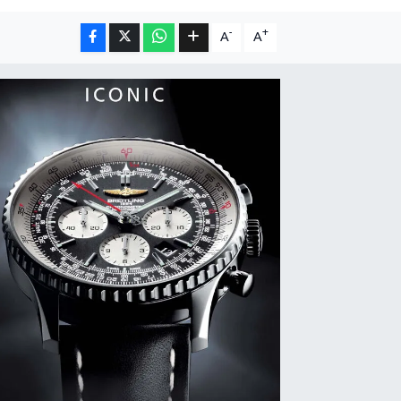
-
+
A
A