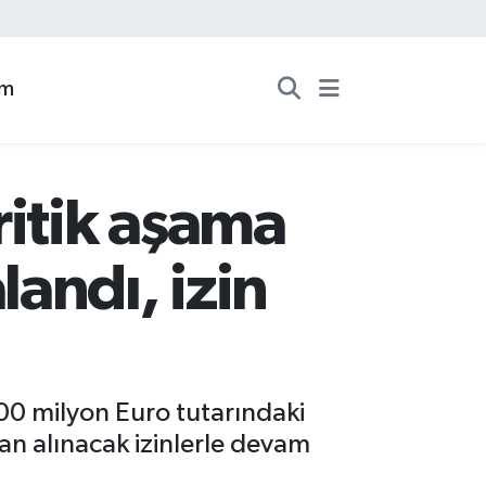
zm
ritik aşama
andı, izin
300 milyon Euro tutarındaki
n alınacak izinlerle devam