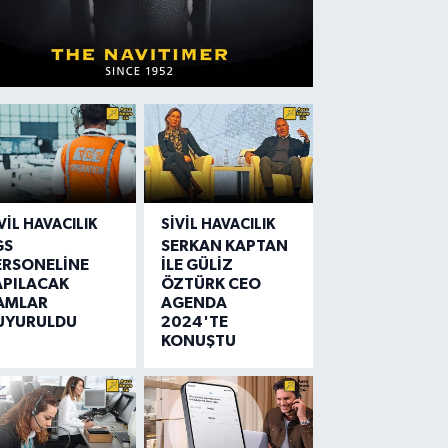
VIL HAVACILIK
SIVIL HAVACILIK
GS
SERKAN KAPTAN
ERSONELİNE
İLE GÜLİZ
APILACAK
ÖZTÜRK CEO
AMLAR
AGENDA
UYURULDU
2024'TE
KONUŞTU