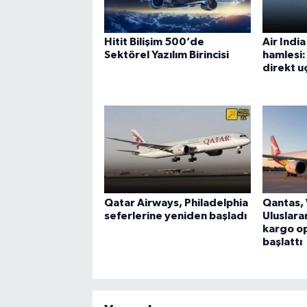
Hitit Bilişim 500’de
Air Indi
Sektörel Yazılım Birincisi
hamlesi
direkt uç
Qatar Airways, Philadelphia
Qantas,
seferlerine yeniden başladı
Uluslara
kargo op
başlattı