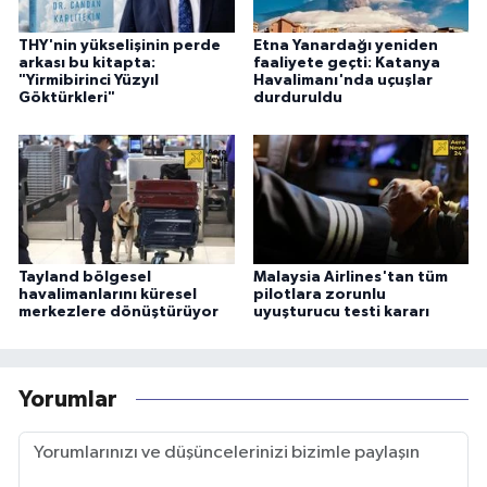
THY'nin yükselişinin perde
Etna Yanardağı yeniden
arkası bu kitapta:
faaliyete geçti: Katanya
"Yirmibirinci Yüzyıl
Havalimanı'nda uçuşlar
Göktürkleri"
durduruldu
Tayland bölgesel
Malaysia Airlines'tan tüm
havalimanlarını küresel
pilotlara zorunlu
merkezlere dönüştürüyor
uyuşturucu testi kararı
Yorumlar