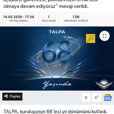
olmaya devam ediyoruz” mesajı verildi.
14.05.2026 - 17:34
1
1 DK
YAYINLANMA
PAYLAŞIM
OKUNMA SÜRESI
Paylaş
-
+
A
A
TALPA, kuruluşunun 68’inci yıl dönümünü kutladı.