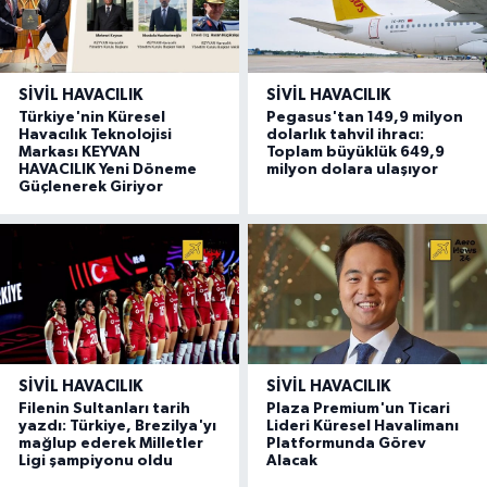
SIVIL HAVACILIK
SIVIL HAVACILIK
Türkiye'nin Küresel
Pegasus'tan 149,9 milyon
Havacılık Teknolojisi
dolarlık tahvil ihracı:
Markası KEYVAN
Toplam büyüklük 649,9
HAVACILIK Yeni Döneme
milyon dolara ulaşıyor
Güçlenerek Giriyor
SIVIL HAVACILIK
SIVIL HAVACILIK
Filenin Sultanları tarih
Plaza Premium'un Ticari
yazdı: Türkiye, Brezilya'yı
Lideri Küresel Havalimanı
mağlup ederek Milletler
Platformunda Görev
Ligi şampiyonu oldu
Alacak