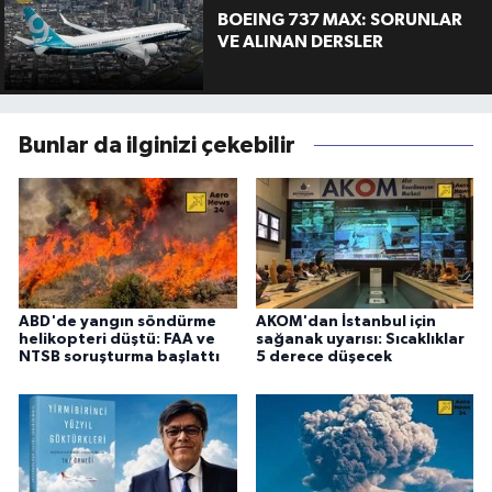
BOEING 737 MAX: SORUNLAR
VE ALINAN DERSLER
Bunlar da ilginizi çekebilir
ABD'de yangın söndürme
AKOM'dan İstanbul için
helikopteri düştü: FAA ve
sağanak uyarısı: Sıcaklıklar
NTSB soruşturma başlattı
5 derece düşecek