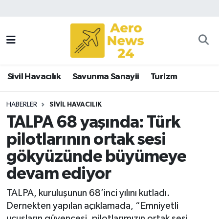
Sivil Havacılık
Savunma Sanayii
Sivil Havacılık
Savunma Sanayii
Turizm
Turizm
HABERLER
SIVIL HAVACILIK
TALPA 68 yaşında: Türk
pilotlarının ortak sesi
gökyüzünde büyümeye
devam ediyor
TALPA, kuruluşunun 68’inci yılını kutladı.
Dernekten yapılan açıklamada, “Emniyetli
uçuşların güvencesi, pilotlarımızın ortak sesi