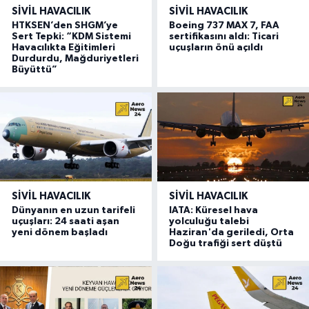
SIVIL HAVACILIK
SIVIL HAVACILIK
HTKSEN’den SHGM’ye
Boeing 737 MAX 7, FAA
Sert Tepki: “KDM Sistemi
sertifikasını aldı: Ticari
Havacılıkta Eğitimleri
uçuşların önü açıldı
Durdurdu, Mağduriyetleri
Büyüttü”
SIVIL HAVACILIK
SIVIL HAVACILIK
Dünyanın en uzun tarifeli
IATA: Küresel hava
uçuşları: 24 saati aşan
yolculuğu talebi
yeni dönem başladı
Haziran'da geriledi, Orta
Doğu trafiği sert düştü