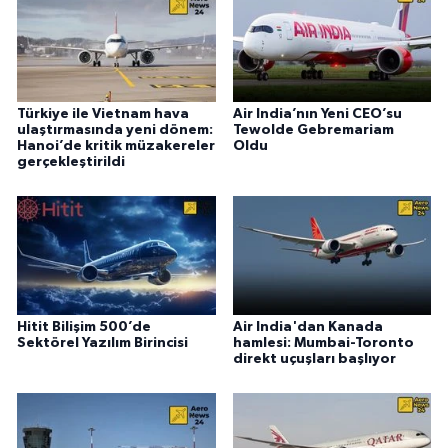
Türkiye ile Vietnam hava
Air India’nın Yeni CEO’su
ulaştırmasında yeni dönem:
Tewolde Gebremariam
Hanoi’de kritik müzakereler
Oldu
gerçekleştirildi
Hitit Bilişim 500’de
Air India'dan Kanada
Sektörel Yazılım Birincisi
hamlesi: Mumbai-Toronto
direkt uçuşları başlıyor