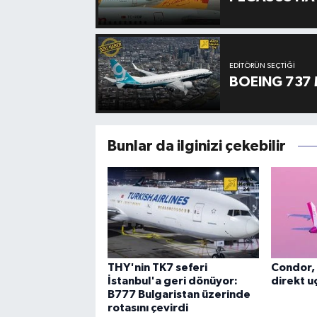
EDITÖRÜN SEÇTIĞI
BOEING 737 
Bunlar da ilginizi çekebilir
THY'nin TK7 seferi
Condor, 
İstanbul'a geri dönüyor:
direkt uç
B777 Bulgaristan üzerinde
rotasını çevirdi