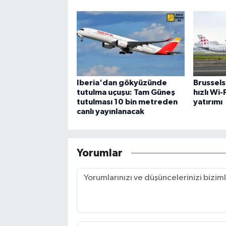
Iberia'dan gökyüzünde
Brussels
tutulma uçuşu: Tam Güneş
hızlı Wi
tutulması 10 bin metreden
yatırımı
canlı yayınlanacak
Yorumlar