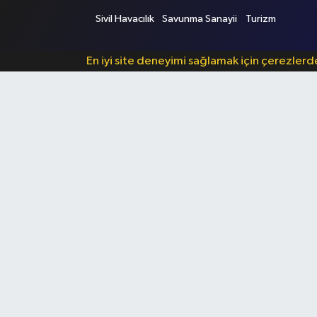
Sivil Havacılık
Savunma Sanayii
Turizm
En iyi site deneyimi sağlamak için çerezler