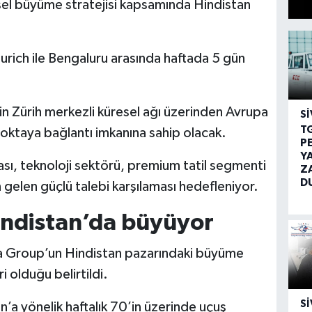
sel büyüme stratejisi kapsamında Hindistan
 Zurich ile Bengaluru arasında haftada 5 gün
in Zürih merkezli küresel ağı üzerinden Avrupa
SI
T
oktaya bağlantı imkanına sahip olacak.
P
Y
yası, teknoloji sektörü, premium tatil segmenti
Z
D
gelen güçlü talebi karşılaması hedefleniyor.
indistan’da büyüyor
a Group’un Hindistan pazarındaki büyüme
i olduğu belirtildi.
SI
a yönelik haftalık 70’in üzerinde uçuş