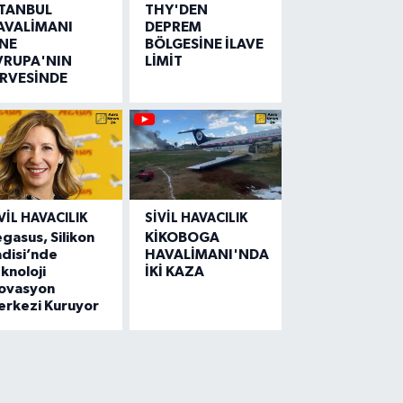
STANBUL
THY'DEN
AVALİMANI
DEPREM
İNE
BÖLGESİNE İLAVE
VRUPA'NIN
LİMİT
İRVESİNDE
VIL HAVACILIK
SIVIL HAVACILIK
gasus, Silikon
KİKOBOGA
disi’nde
HAVALİMANI'NDA
knoloji
İKİ KAZA
novasyon
erkezi Kuruyor