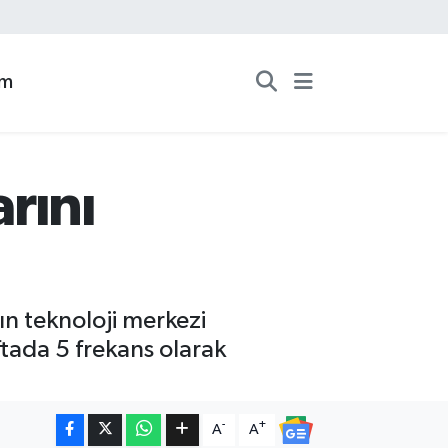
zm
rını
ın teknoloji merkezi
tada 5 frekans olarak
-
+
A
A