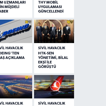
IM UZMANLARI
THY MOBİL
İN MÜJDELİ
UYGULAMASI
ABER
GÜNCELLENDİ
VIL HAVACILIK
SIVIL HAVACILIK
OEING'TEN
HTK-SEN
LAŞ AÇIKLAMA
YÖNETİMİ, BİLAL
EKŞİ İLE
GÖRÜŞTÜ
VIL HAVACILIK
SIVIL HAVACILIK