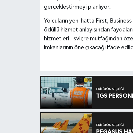
gerçekleştirmeyi planlıyor.
Yolcuların yeni hatta First, Busine
ödüllü hizmet anlayışından faydalan
hizmetleri, İsviçre mutfağından özel
imkanlarının öne çıkacağı ifade edild
EDITÖRÜN SEÇTIĞI
TGS PERSON
EDITÖRÜN SEÇTIĞI
PEGASUS HAV