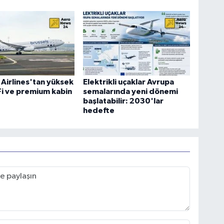
 Airlines'tan yüksek
Elektrikli uçaklar Avrupa
-Fi ve premium kabin
semalarında yeni dönemi
başlatabilir: 2030'lar
hedefte