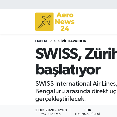
Sivil Havacılık
Savunma Sanayii
HABERLER
SIVIL HAVACILIK
Turizm
SWISS, Zürih
başlatıyor
SWISS International Air Lines,
Bengaluru arasında direkt uç
gerçekleştirilecek.
21.05.2026 - 12:08
1 DK
YAYINLANMA
OKUNMA SÜRESI