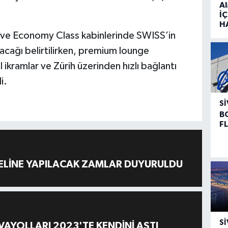
A
İÇ
H
ss ve Economy Class kabinlerinde SWISS’in
acağı belirtilirken, premium lounge
 ikramlar ve Zürih üzerinden hızlı bağlantı
i.
SI
B
F
ELİNE YAPILACAK ZAMLAR DUYURULDU
SI
AYOLLARI 2023'TE KENDİNİ AŞTI