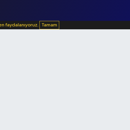
den faydalanıyoruz.
Tamam