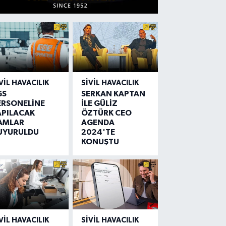
VIL HAVACILIK
SIVIL HAVACILIK
GS
SERKAN KAPTAN
ERSONELİNE
İLE GÜLİZ
APILACAK
ÖZTÜRK CEO
AMLAR
AGENDA
UYURULDU
2024'TE
KONUŞTU
VIL HAVACILIK
SIVIL HAVACILIK