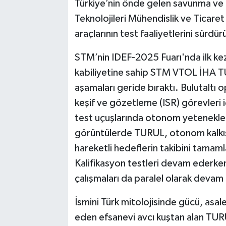
Türkiye’nin önde gelen savunma ve
Teknolojileri Mühendislik ve Ticaret A
araçlarının test faaliyetlerini sürdür
STM’nin IDEF-2025 Fuarı'nda ilk kez 
kabiliyetine sahip STM VTOL İHA TU
aşamaları geride bıraktı. Bulutaltı 
keşif ve gözetleme (ISR) görevleri 
test uçuşlarında otonom yetenekler
görüntülerde TURUL, otonom kalkış 
hareketli hedeflerin takibini tamaml
Kalifikasyon testleri devam ederke
çalışmaları da paralel olarak devam
İsmini Türk mitolojisinde gücü, asa
eden efsanevi avcı kuştan alan TURU