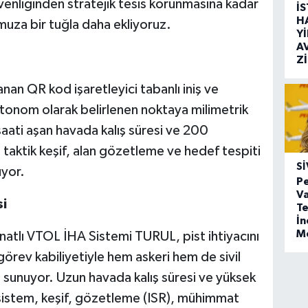
venliğinden stratejik tesis korunmasına kadar
İ
H
uza bir tuğla daha ekliyoruz.
Y
A
Z
anan QR kod işaretleyici tabanlı iniş ve
onom olarak belirlenen noktaya milimetrik
saati aşan havada kalış süresi ve 200
 taktik keşif, alan gözetleme ve hedef tespiti
SI
yor.
Pe
Va
i
Te
İ
M
anatlı VTOL İHA Sistemi TURUL, pist ihtiyacını
örev kabiliyetiyle hem askeri hem de sivil
 sunuyor. Uzun havada kalış süresi ve yüksek
 sistem, keşif, gözetleme (ISR), mühimmat