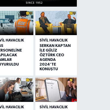
VIL HAVACILIK
SIVIL HAVACILIK
GS
SERKAN KAPTAN
ERSONELİNE
İLE GÜLİZ
APILACAK
ÖZTÜRK CEO
AMLAR
AGENDA
UYURULDU
2024'TE
KONUŞTU
VIL HAVACILIK
SIVIL HAVACILIK