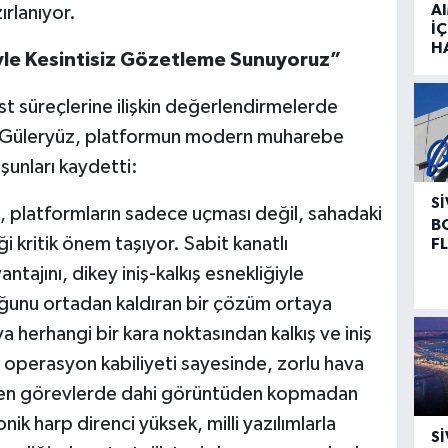
A
rlanıyor.
İÇ
H
iyle Kesintisiz Gözetleme Sunuyoruz”
 süreçlerine ilişkin değerlendirmelerde
Güleryüz, platformun modern muharebe
şunları kaydetti:
SI
latformların sadece uçması değil, sahadaki
B
iği kritik önem taşıyor. Sabit kanatlı
F
tajını, dikey iniş-kalkış esnekliğiyle
luğunu ortadan kaldıran bir çözüm ortaya
 herhangi bir kara noktasından kalkış ve iniş
ı operasyon kabiliyeti sayesinde, zorlu hava
tiren görevlerde dahi görüntüden kopmadan
onik harp direnci yüksek, milli yazılımlarla
SI