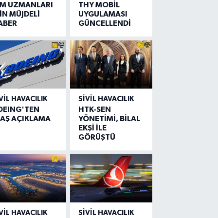
IM UZMANLARI
THY MOBİL
İN MÜJDELİ
UYGULAMASI
ABER
GÜNCELLENDİ
VIL HAVACILIK
SIVIL HAVACILIK
OEING'TEN
HTK-SEN
LAŞ AÇIKLAMA
YÖNETİMİ, BİLAL
EKŞİ İLE
GÖRÜŞTÜ
VIL HAVACILIK
SIVIL HAVACILIK