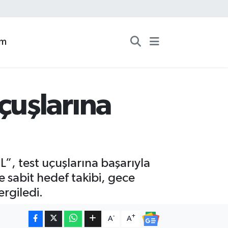
zm
çuşlarına
L”, test uçuşlarına başarıyla
 sabit hedef takibi, gece
ergiledi.
-
+
A
A