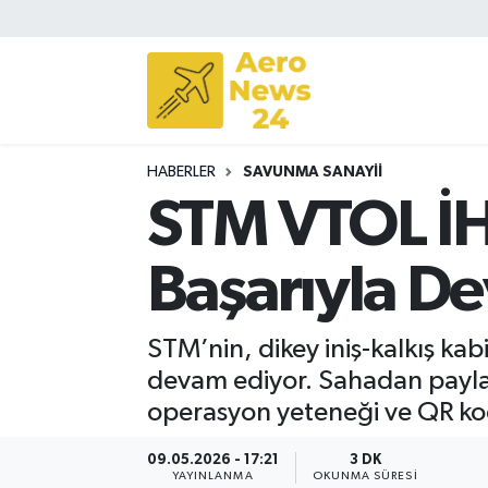
Sivil Havacılık
Savunma Sanayii
HABERLER
SAVUNMA SANAYII
Turizm
STM VTOL İH
Başarıyla D
STM’nin, dikey iniş-kalkış kab
devam ediyor. Sahadan paylaş
operasyon yeteneği ve QR kod t
09.05.2026 - 17:21
3 DK
YAYINLANMA
OKUNMA SÜRESI