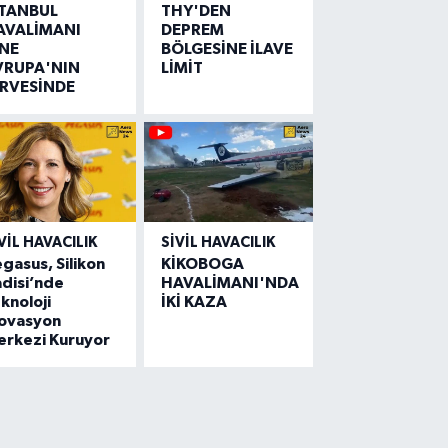
STANBUL
THY'DEN
AVALİMANI
DEPREM
İNE
BÖLGESİNE İLAVE
VRUPA'NIN
LİMİT
İRVESİNDE
VIL HAVACILIK
SIVIL HAVACILIK
gasus, Silikon
KİKOBOGA
disi’nde
HAVALİMANI'NDA
knoloji
İKİ KAZA
novasyon
erkezi Kuruyor