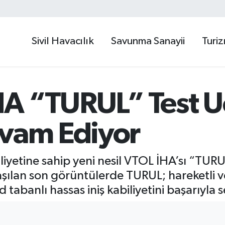
Sivil Havacılık
Savunma Sanayii
Turi
A “TURUL” Test U
evam Ediyor
iliyetine sahip yeni nesil VTOL İHA’sı “TURU
ılan son görüntülerde TURUL; hareketli ve
abanlı hassas iniş kabiliyetini başarıyla s