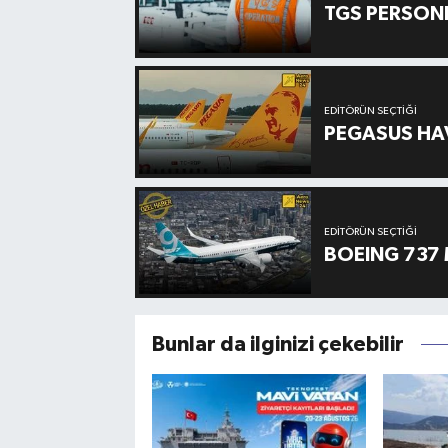
TGS PERSON
EDITÖRÜN SEÇTIĞI
PEGASUS HAV
EDITÖRÜN SEÇTIĞI
BOEING 737 
Bunlar da ilginizi çekebilir