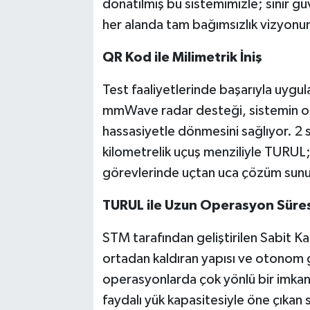
donatılmış bu sistemimizle; sınır gü
her alanda tam bağımsızlık vizyonum
QR Kod ile Milimetrik İniş
Test faaliyetlerinde başarıyla uygul
mmWave radar desteği, sistemin ot
hassasiyetle dönmesini sağlıyor. 2 
kilometrelik uçuş menziliyle TURUL;
görevlerinde uçtan uca çözüm sunu
TURUL ile Uzun Operasyon Süres
STM tarafından geliştirilen Sabit K
ortadan kaldıran yapısı ve otonom g
operasyonlarda çok yönlü bir imkan
faydalı yük kapasitesiyle öne çıkan