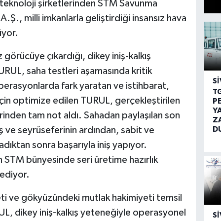
 teknoloji şirketlerinden STM Savunma
.Ş., milli imkanlarla geliştirdiği insansız hava
üyor.
görücüye çıkardığı, dikey iniş-kalkış
RUL, saha testleri aşamasında kritik
SI
operasyonlarda fark yaratan ve istihbarat,
T
için optimize edilen TURUL, gerçekleştirilen
P
Y
inden tam not aldı. Sahadan paylaşılan son
Z
D
ve seyrüseferinin ardından, sabit ve
adıktan sonra başarıyla iniş yapıyor.
n STM bünyesinde seri üretime hazırlık
 ediyor.
leti ve gökyüzündeki mutlak hakimiyeti temsil
L, dikey iniş-kalkış yeteneğiyle operasyonel
SI