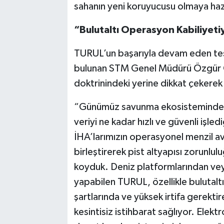
sahanın yeni koruyucusu olmaya hazı
“Bulutaltı Operasyon Kabiliyet
TURUL’un başarıyla devam eden test
bulunan STM Genel Müdürü Özgür 
doktrinindeki yerine dikkat çekerek 
“Günümüz savunma ekosisteminde, p
veriyi ne kadar hızlı ve güvenli işled
İHA’larımızın operasyonel menzil avan
birleştirerek pist altyapısı zorunlu
koyduk. Deniz platformlarından veya
yapabilen TURUL, özellikle bulutalt
şartlarında ve yüksek irtifa gerek
kesintisiz istihbarat sağlıyor. Elektr