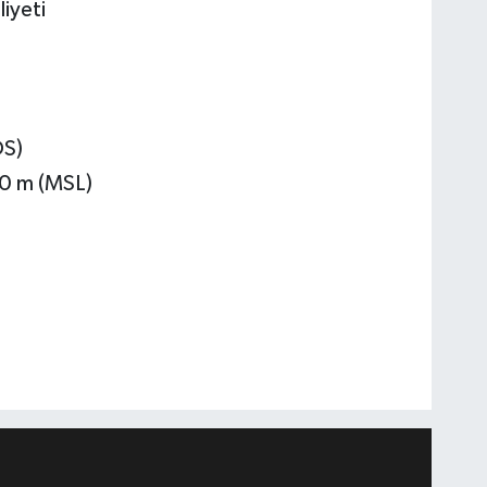
iyeti
OS)
00 m (MSL)